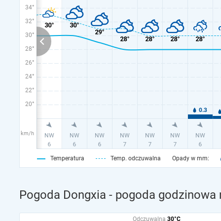
34°
32°
30°
28°
26°
24°
22°
20°
km/h
Temperatura
Temp. odczuwalna
Opady w mm:
Pogoda Dongxia - pogoda godzinowa n
Odczuwalna
30°C