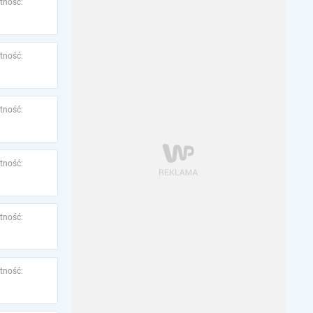
tność:
tność:
tność:
tność:
tność:
tność: