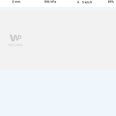
0 mm
996 hPa
89%
5 km/h