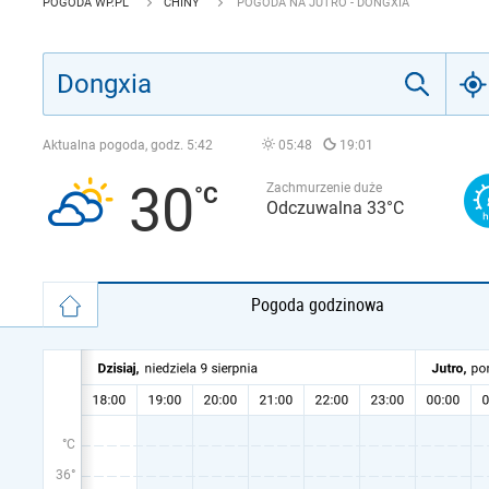
POGODA WP.PL
CHINY
POGODA NA JUTRO - DONGXIA
Aktualna pogoda, godz.
5:42
05:48
19:01
30
Zachmurzenie duże
Odczuwalna 33°C
Pogoda godzinowa
°C
36°