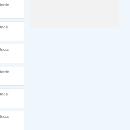
tność:
tność:
tność:
tność:
tność:
tność: