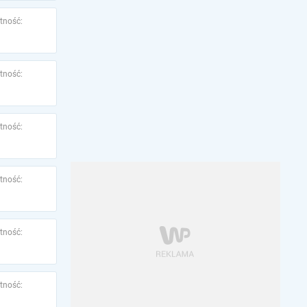
tność:
tność:
tność:
tność:
tność:
tność: