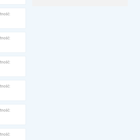
tność:
tność:
tność:
tność:
tność:
tność: