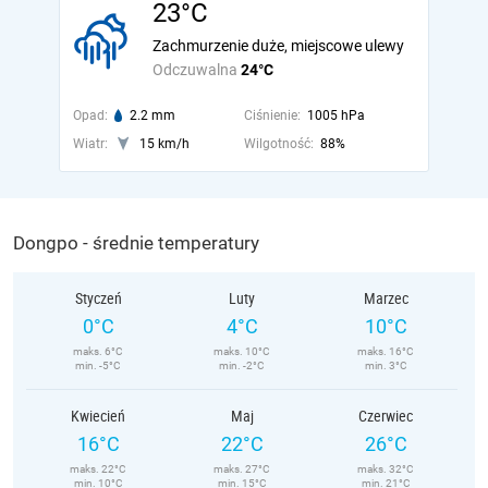
23°C
Zachmurzenie duże, miejscowe ulewy
Odczuwalna
24°C
Opad:
2.2 mm
Ciśnienie:
1005 hPa
Wiatr:
15 km/h
Wilgotność:
88%
Dongpo - średnie temperatury
Styczeń
Luty
Marzec
0°C
4°C
10°C
maks. 6°C
maks. 10°C
maks. 16°C
min. -5°C
min. -2°C
min. 3°C
Kwiecień
Maj
Czerwiec
16°C
22°C
26°C
maks. 22°C
maks. 27°C
maks. 32°C
min. 10°C
min. 15°C
min. 21°C