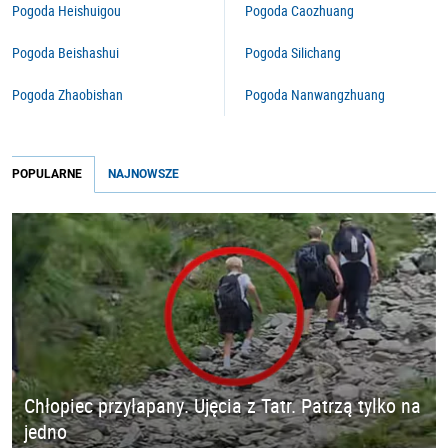
Pogoda Heishuigou
Pogoda Caozhuang
Pogoda Beishashui
Pogoda Silichang
Pogoda Zhaobishan
Pogoda Nanwangzhuang
POPULARNE
NAJNOWSZE
Chłopiec przyłapany. Ujęcia z Tatr. Patrzą tylko na
jedno