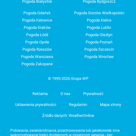
Pogoda Białystok
Pogoda Bydgoszcz
Pogoda Gdańsk
Pogoda Gorzów Wielkopolski
Pogoda Katowice
Pogoda Kielce
Pogoda Kraków
Pogoda Lublin
Pogoda Łódź
Pogoda Olsztyn
Pogoda Opole
Pogoda Poznań
Pogoda Rzeszów
Pogoda Szczecin
Pogoda Warszawa
Pogoda Wrocław
Pogoda Zakopane
© 1995-2026 Grupa WP
Reklama
O nas
Prywatność
Ustawienia prywatności
Regulamin
Mapa strony
Źródło danych: WeatherOnline
Pobieranie, zwielokrotnianie, przechowywanie lub jakiekolwiek inne
wykorzystywanie treści dostępnych w niniejszym serwisie - bez