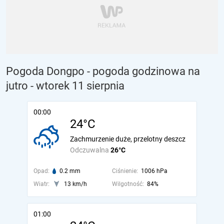
Pogoda Dongpo - pogoda godzinowa na
jutro
- wtorek 11 sierpnia
00:00
24°C
Zachmurzenie duże, przelotny deszcz
Odczuwalna
26°C
Opad:
0.2 mm
Ciśnienie:
1006 hPa
Wiatr:
13 km/h
Wilgotność:
84%
01:00