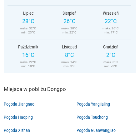
Lipiec
Sierpień
Wrzesień
28°C
26°C
22°C
maks. 32°C
maks. 30°C
maks. 26°C
min. 23°C
min. 22°C
min. 17°C
Październik
Listopad
Grudzień
16°C
8°C
2°C
maks. 22°C
maks. 14°C
maks. 8°C
min. 10°C
min. 3°C
min. -3°C
Miejsca w pobliżu Dongpo
Pogoda Jiangnao
Pogoda Yangjialing
Pogoda Haoping
Pogoda Touchong
Pogoda Xizhan
Pogoda Guanwangjiao