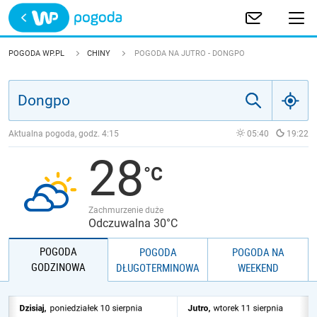
Trwa ładowanie
POLSKA
POGODA WP.PL
CHINY
POGODA NA JUTRO - DONGPO
EUROPA
ŚWIAT
Aktualna pogoda, godz.
4:15
05:40
19:22
28
JAKOŚĆ POWIETRZA
Zachmurzenie duże
Odczuwalna 30°C
POGODA
POGODA
POGODA NA
GODZINOWA
DŁUGOTERMINOWA
WEEKEND