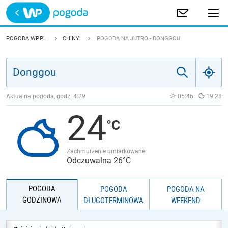
Trwa ładowanie
POLSKA
POGODA WP.PL
CHINY
POGODA NA JUTRO - DONGGOU
EUROPA
ŚWIAT
Aktualna pogoda, godz.
4:29
05:46
19:28
24
JAKOŚĆ POWIETRZA
Zachmurzenie umiarkowane
Odczuwalna 26°C
POGODA
POGODA
POGODA NA
GODZINOWA
DŁUGOTERMINOWA
WEEKEND