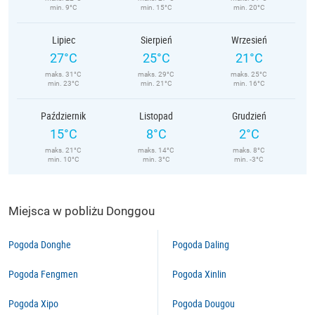
min. 9°C
min. 15°C
min. 20°C
Lipiec
Sierpień
Wrzesień
27°C
25°C
21°C
maks. 31°C
maks. 29°C
maks. 25°C
min. 23°C
min. 21°C
min. 16°C
Październik
Listopad
Grudzień
15°C
8°C
2°C
maks. 21°C
maks. 14°C
maks. 8°C
min. 10°C
min. 3°C
min. -3°C
Miejsca w pobliżu Donggou
Pogoda Donghe
Pogoda Daling
Pogoda Fengmen
Pogoda Xinlin
Pogoda Xipo
Pogoda Dougou