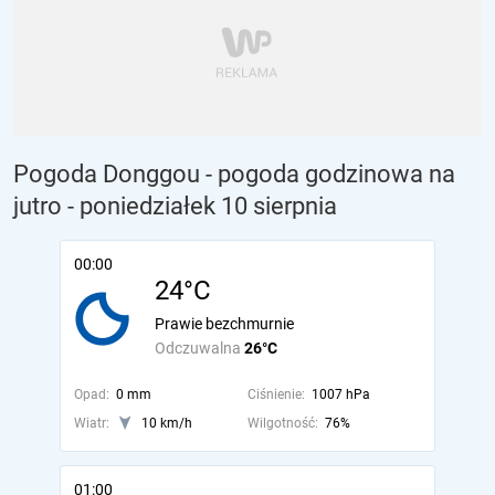
Pogoda Donggou - pogoda godzinowa na
jutro
- poniedziałek 10 sierpnia
00:00
24°C
Prawie bezchmurnie
Odczuwalna
26°C
Opad:
0 mm
Ciśnienie:
1007 hPa
Wiatr:
10 km/h
Wilgotność:
76%
01:00