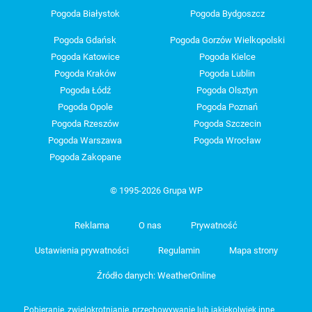
Pogoda Białystok
Pogoda Bydgoszcz
Pogoda Gdańsk
Pogoda Gorzów Wielkopolski
Pogoda Katowice
Pogoda Kielce
Pogoda Kraków
Pogoda Lublin
Pogoda Łódź
Pogoda Olsztyn
Pogoda Opole
Pogoda Poznań
Pogoda Rzeszów
Pogoda Szczecin
Pogoda Warszawa
Pogoda Wrocław
Pogoda Zakopane
© 1995-2026 Grupa WP
Reklama
O nas
Prywatność
Ustawienia prywatności
Regulamin
Mapa strony
Źródło danych: WeatherOnline
Pobieranie, zwielokrotnianie, przechowywanie lub jakiekolwiek inne