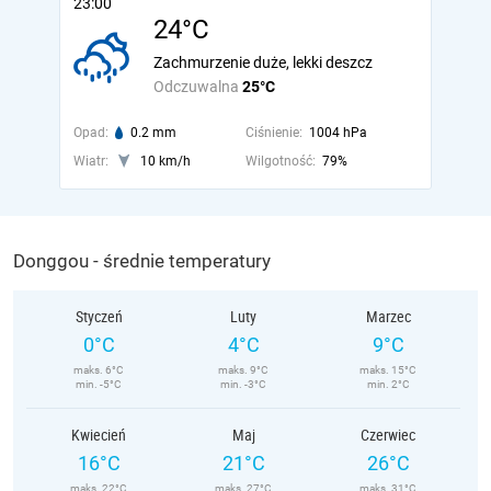
23:00
24°C
Zachmurzenie duże, lekki deszcz
Odczuwalna
25°C
Opad:
0.2 mm
Ciśnienie:
1004 hPa
Wiatr:
10 km/h
Wilgotność:
79%
Donggou - średnie temperatury
Styczeń
Luty
Marzec
0°C
4°C
9°C
maks. 6°C
maks. 9°C
maks. 15°C
min. -5°C
min. -3°C
min. 2°C
Kwiecień
Maj
Czerwiec
16°C
21°C
26°C
maks. 22°C
maks. 27°C
maks. 31°C