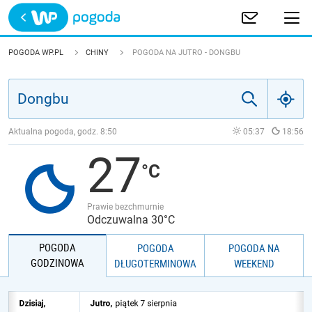
Trwa ładowanie
POLSKA
POGODA WP.PL
CHINY
POGODA NA JUTRO - DONGBU
EUROPA
ŚWIAT
Aktualna pogoda, godz.
8:50
05:37
18:56
27
JAKOŚĆ POWIETRZA
Prawie bezchmurnie
Odczuwalna 30°C
POGODA
POGODA
POGODA NA
GODZINOWA
DŁUGOTERMINOWA
WEEKEND