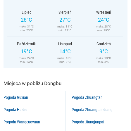
Lipiec
Sierpień
Wrzesień
28°C
27°C
24°C
maks. 31°C
maks. 31°C
maks. 28°C
min. 23°C
min. 22°C
min. 19°C
Październik
Listopad
Grudzień
19°C
14°C
9°C
maks. 24°C
maks. 18°C
maks. 13°C
min. 14°C
min. 9°C
min. 3°C
Miejsca w pobliżu Dongbu
Pogoda Guxian
Pogoda Zhuangtan
Pogoda Hushu
Pogoda Zhuangtanshang
Pogoda Wangcuoyuan
Pogoda Jiangjunpai