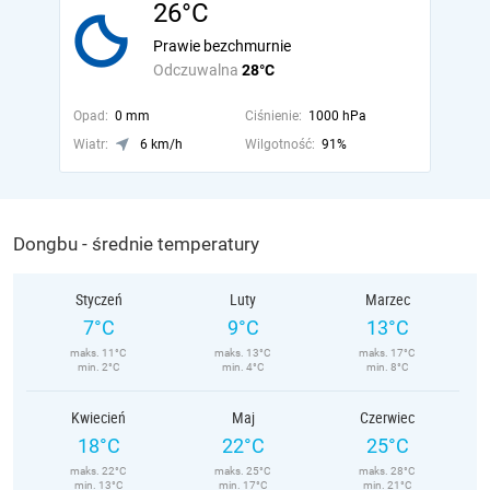
26°C
Prawie bezchmurnie
Odczuwalna
28°C
Opad:
0 mm
Ciśnienie:
1000 hPa
Wiatr:
6 km/h
Wilgotność:
91%
Dongbu - średnie temperatury
Styczeń
Luty
Marzec
7°C
9°C
13°C
maks. 11°C
maks. 13°C
maks. 17°C
min. 2°C
min. 4°C
min. 8°C
Kwiecień
Maj
Czerwiec
18°C
22°C
25°C
maks. 22°C
maks. 25°C
maks. 28°C
min. 13°C
min. 17°C
min. 21°C