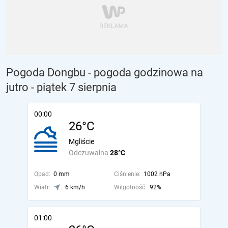
Pogoda Dongbu - pogoda godzinowa na
jutro
- piątek 7 sierpnia
00:00
26°C
Mgliście
Odczuwalna
28°C
Opad:
0 mm
Ciśnienie:
1002 hPa
Wiatr:
6 km/h
Wilgotność:
92%
01:00