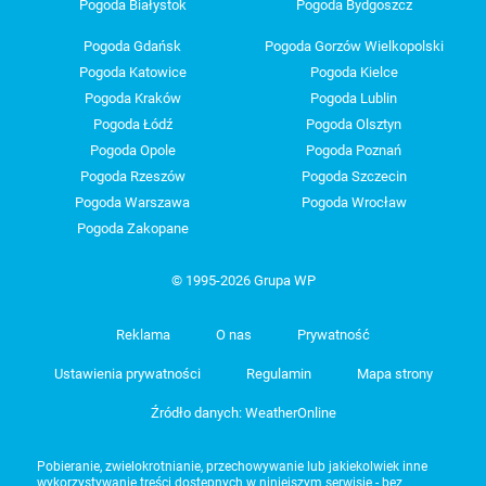
Pogoda Białystok
Pogoda Bydgoszcz
Pogoda Gdańsk
Pogoda Gorzów Wielkopolski
Pogoda Katowice
Pogoda Kielce
Pogoda Kraków
Pogoda Lublin
Pogoda Łódź
Pogoda Olsztyn
Pogoda Opole
Pogoda Poznań
Pogoda Rzeszów
Pogoda Szczecin
Pogoda Warszawa
Pogoda Wrocław
Pogoda Zakopane
© 1995-2026 Grupa WP
Reklama
O nas
Prywatność
Ustawienia prywatności
Regulamin
Mapa strony
Źródło danych: WeatherOnline
Pobieranie, zwielokrotnianie, przechowywanie lub jakiekolwiek inne
wykorzystywanie treści dostępnych w niniejszym serwisie - bez