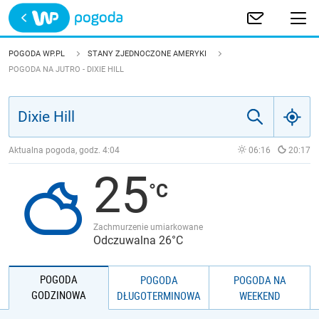
Trwa ładowanie
POLSKA
POGODA WP.PL
STANY ZJEDNOCZONE AMERYKI
POGODA NA JUTRO - DIXIE HILL
EUROPA
ŚWIAT
Aktualna pogoda, godz.
4:04
06:16
20:17
JAKOŚĆ POWIETRZA
25
Zachmurzenie umiarkowane
Odczuwalna 26°C
POGODA
POGODA
POGODA NA
GODZINOWA
DŁUGOTERMINOWA
WEEKEND