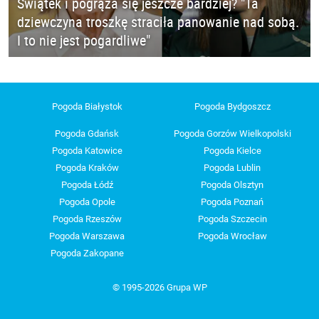
Świątek i pogrąża się jeszcze bardziej? "Ta
dziewczyna troszkę straciła panowanie nad sobą.
I to nie jest pogardliwe"
Pogoda Białystok
Pogoda Bydgoszcz
Pogoda Gdańsk
Pogoda Gorzów Wielkopolski
Pogoda Katowice
Pogoda Kielce
Pogoda Kraków
Pogoda Lublin
Pogoda Łódź
Pogoda Olsztyn
Pogoda Opole
Pogoda Poznań
Pogoda Rzeszów
Pogoda Szczecin
Pogoda Warszawa
Pogoda Wrocław
Pogoda Zakopane
© 1995-2026 Grupa WP