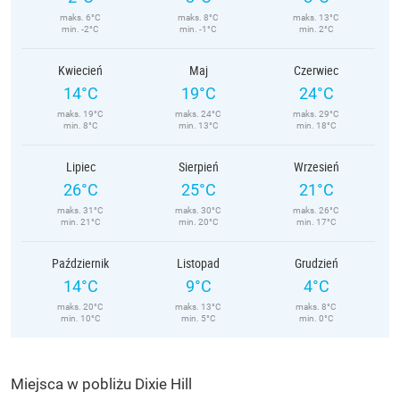
maks. 6°C
maks. 8°C
maks. 13°C
min. -2°C
min. -1°C
min. 2°C
Kwiecień
Maj
Czerwiec
14°C
19°C
24°C
maks. 19°C
maks. 24°C
maks. 29°C
min. 8°C
min. 13°C
min. 18°C
Lipiec
Sierpień
Wrzesień
26°C
25°C
21°C
maks. 31°C
maks. 30°C
maks. 26°C
min. 21°C
min. 20°C
min. 17°C
Październik
Listopad
Grudzień
14°C
9°C
4°C
maks. 20°C
maks. 13°C
maks. 8°C
min. 10°C
min. 5°C
min. 0°C
Miejsca w pobliżu Dixie Hill