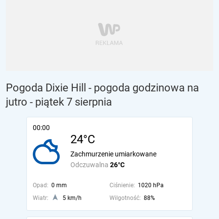
Pogoda Dixie Hill - pogoda godzinowa na
jutro
- piątek 7 sierpnia
00:00
24°C
Zachmurzenie umiarkowane
Odczuwalna
26°C
Opad:
0 mm
Ciśnienie:
1020 hPa
Wiatr:
5 km/h
Wilgotność:
88%