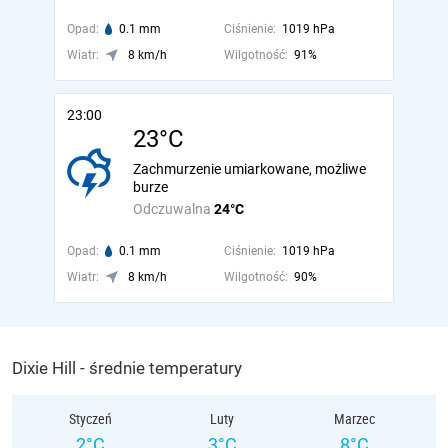
Opad:
0.1 mm
Ciśnienie:
1019 hPa
Wiatr:
8 km/h
Wilgotność:
91%
23:00
23°C
Zachmurzenie umiarkowane, możliwe
burze
Odczuwalna
24°C
Opad:
0.1 mm
Ciśnienie:
1019 hPa
Wiatr:
8 km/h
Wilgotność:
90%
Dixie Hill - średnie temperatury
Styczeń
Luty
Marzec
2°C
3°C
8°C