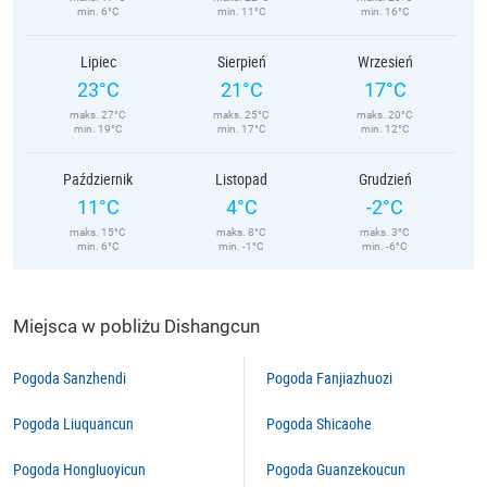
min. 6°C
min. 11°C
min. 16°C
Lipiec
Sierpień
Wrzesień
23°C
21°C
17°C
maks. 27°C
maks. 25°C
maks. 20°C
min. 19°C
min. 17°C
min. 12°C
Październik
Listopad
Grudzień
11°C
4°C
-2°C
maks. 15°C
maks. 8°C
maks. 3°C
min. 6°C
min. -1°C
min. -6°C
Miejsca w pobliżu Dishangcun
Pogoda Sanzhendi
Pogoda Fanjiazhuozi
Pogoda Liuquancun
Pogoda Shicaohe
Pogoda Hongluoyicun
Pogoda Guanzekoucun