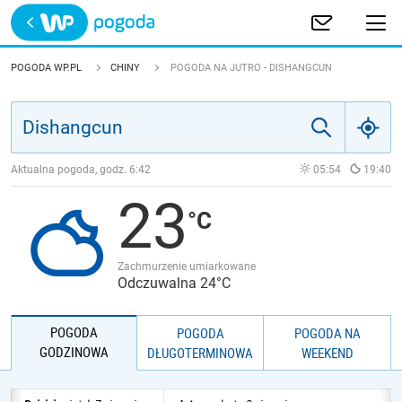
Trwa ładowanie
POLSKA
POGODA WP.PL
CHINY
POGODA NA JUTRO - DISHANGCUN
EUROPA
ŚWIAT
Aktualna pogoda, godz.
6:42
05:54
19:40
23
JAKOŚĆ POWIETRZA
Zachmurzenie umiarkowane
Odczuwalna 24°C
POGODA
POGODA
POGODA NA
GODZINOWA
DŁUGOTERMINOWA
WEEKEND