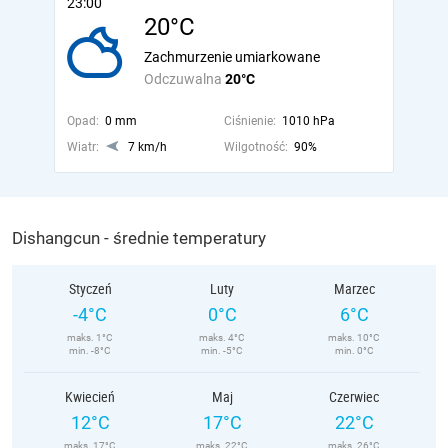
23:00
20°C
Zachmurzenie umiarkowane
Odczuwalna
20°C
Opad:
0 mm
Ciśnienie:
1010 hPa
Wiatr:
7 km/h
Wilgotność:
90%
Dishangcun - średnie temperatury
Styczeń
Luty
Marzec
-4°C
0°C
6°C
maks. 1°C
maks. 4°C
maks. 10°C
min. -8°C
min. -5°C
min. 0°C
Kwiecień
Maj
Czerwiec
12°C
17°C
22°C
maks. 17°C
maks. 22°C
maks. 26°C