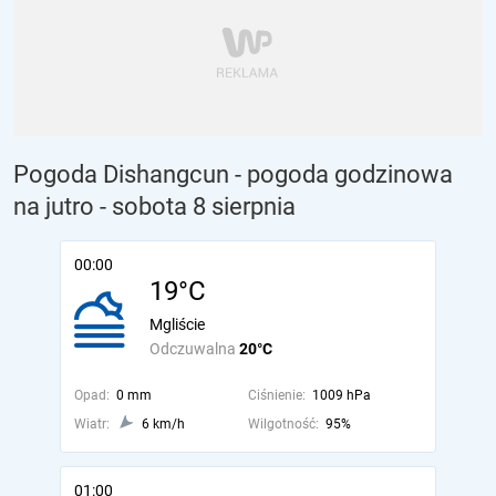
Pogoda Dishangcun - pogoda godzinowa
na jutro
- sobota 8 sierpnia
00:00
19°C
Mgliście
Odczuwalna
20°C
Opad:
0 mm
Ciśnienie:
1009 hPa
Wiatr:
6 km/h
Wilgotność:
95%
01:00