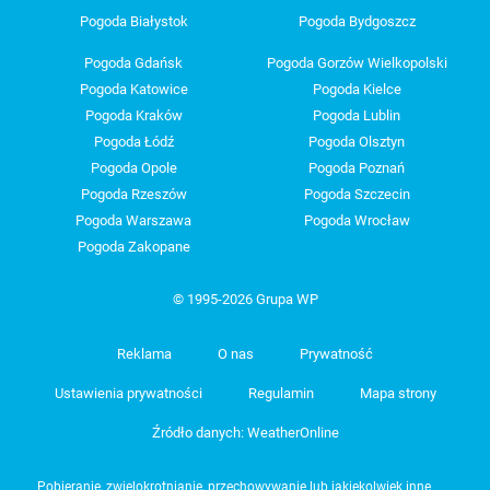
Pogoda Białystok
Pogoda Bydgoszcz
Pogoda Gdańsk
Pogoda Gorzów Wielkopolski
Pogoda Katowice
Pogoda Kielce
Pogoda Kraków
Pogoda Lublin
Pogoda Łódź
Pogoda Olsztyn
Pogoda Opole
Pogoda Poznań
Pogoda Rzeszów
Pogoda Szczecin
Pogoda Warszawa
Pogoda Wrocław
Pogoda Zakopane
© 1995-2026 Grupa WP
Reklama
O nas
Prywatność
Ustawienia prywatności
Regulamin
Mapa strony
Źródło danych: WeatherOnline
Pobieranie, zwielokrotnianie, przechowywanie lub jakiekolwiek inne