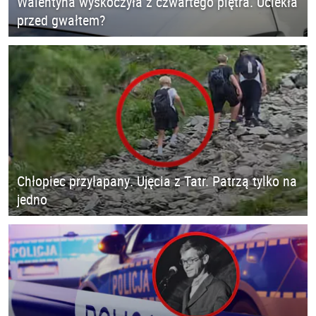
Walentyna wyskoczyła z czwartego piętra. Uciekła
przed gwałtem?
Chłopiec przyłapany. Ujęcia z Tatr. Patrzą tylko na
jedno