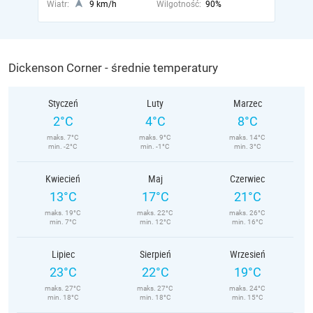
Wiatr:
9 km/h
Wilgotność:
90%
Dickenson Corner - średnie temperatury
Styczeń
Luty
Marzec
2°C
4°C
8°C
maks. 7°C
maks. 9°C
maks. 14°C
min. -2°C
min. -1°C
min. 3°C
Kwiecień
Maj
Czerwiec
13°C
17°C
21°C
maks. 19°C
maks. 22°C
maks. 26°C
min. 7°C
min. 12°C
min. 16°C
Lipiec
Sierpień
Wrzesień
23°C
22°C
19°C
maks. 27°C
maks. 27°C
maks. 24°C
min. 18°C
min. 18°C
min. 15°C