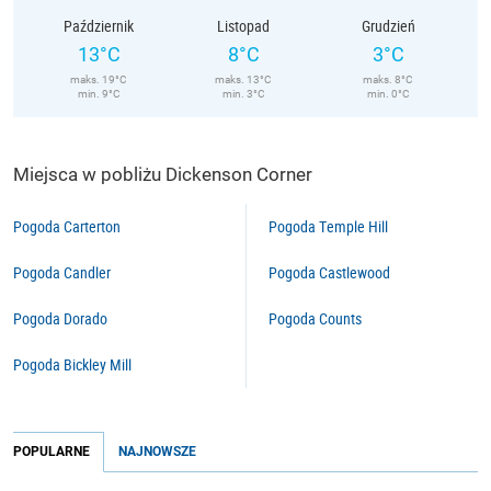
Październik
Listopad
Grudzień
13°C
8°C
3°C
maks. 19°C
maks. 13°C
maks. 8°C
min. 9°C
min. 3°C
min. 0°C
Miejsca w pobliżu Dickenson Corner
Pogoda Carterton
Pogoda Temple Hill
Pogoda Candler
Pogoda Castlewood
Pogoda Dorado
Pogoda Counts
Pogoda Bickley Mill
POPULARNE
NAJNOWSZE