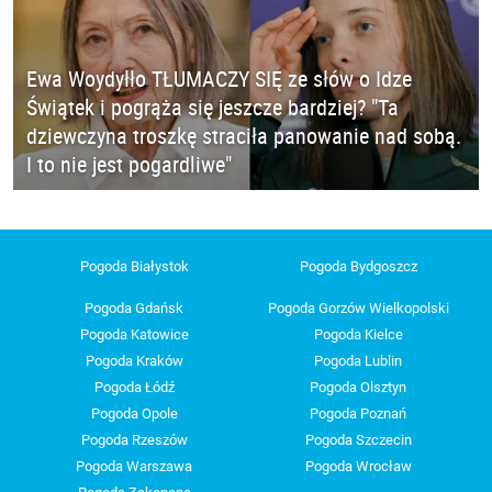
Ewa Woydyłło TŁUMACZY SIĘ ze słów o Idze
Świątek i pogrąża się jeszcze bardziej? "Ta
dziewczyna troszkę straciła panowanie nad sobą.
I to nie jest pogardliwe"
Pogoda Białystok
Pogoda Bydgoszcz
Pogoda Gdańsk
Pogoda Gorzów Wielkopolski
Pogoda Katowice
Pogoda Kielce
Pogoda Kraków
Pogoda Lublin
Pogoda Łódź
Pogoda Olsztyn
Pogoda Opole
Pogoda Poznań
Pogoda Rzeszów
Pogoda Szczecin
Pogoda Warszawa
Pogoda Wrocław