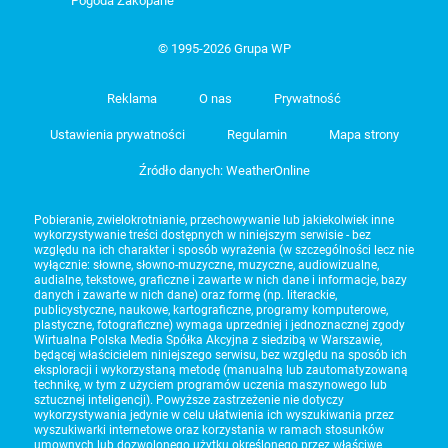
Pogoda Zakopane
© 1995-2026 Grupa WP
Reklama
O nas
Prywatność
Ustawienia prywatności
Regulamin
Mapa strony
Źródło danych: WeatherOnline
Pobieranie, zwielokrotnianie, przechowywanie lub jakiekolwiek inne
wykorzystywanie treści dostępnych w niniejszym serwisie - bez
względu na ich charakter i sposób wyrażenia (w szczególności lecz nie
wyłącznie: słowne, słowno-muzyczne, muzyczne, audiowizualne,
audialne, tekstowe, graficzne i zawarte w nich dane i informacje, bazy
danych i zawarte w nich dane) oraz formę (np. literackie,
publicystyczne, naukowe, kartograficzne, programy komputerowe,
plastyczne, fotograficzne) wymaga uprzedniej i jednoznacznej zgody
Wirtualna Polska Media Spółka Akcyjna z siedzibą w Warszawie,
będącej właścicielem niniejszego serwisu, bez względu na sposób ich
eksploracji i wykorzystaną metodę (manualną lub zautomatyzowaną
technikę, w tym z użyciem programów uczenia maszynowego lub
sztucznej inteligencji). Powyższe zastrzeżenie nie dotyczy
wykorzystywania jedynie w celu ułatwienia ich wyszukiwania przez
wyszukiwarki internetowe oraz korzystania w ramach stosunków
umownych lub dozwolonego użytku określonego przez właściwe