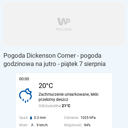
Pogoda Dickenson Corner - pogoda
godzinowa na jutro
- piątek 7 sierpnia
00:00
20°C
Zachmurzenie umiarkowane, lekki
przelotny deszcz
Odczuwalna
21°C
Opad:
0.3 mm
Ciśnienie:
1025 hPa
Wiatr:
9 km/h
Wilgotność:
94%