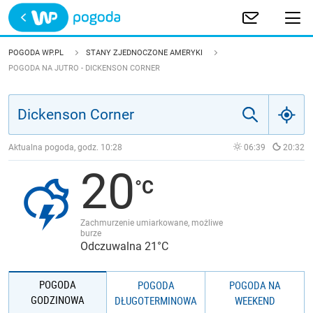
Trwa ładowanie
POLSKA
POGODA WP.PL
STANY ZJEDNOCZONE AMERYKI
POGODA NA JUTRO - DICKENSON CORNER
EUROPA
ŚWIAT
Aktualna pogoda, godz.
10:28
06:39
20:32
JAKOŚĆ POWIETRZA
20
Zachmurzenie umiarkowane, możliwe
burze
Odczuwalna 21°C
POGODA
POGODA
POGODA NA
GODZINOWA
DŁUGOTERMINOWA
WEEKEND