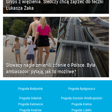
Gryps z więzienia. Śledczy chcą zajrzeć do teczki
Łukasza Żaka
Słowacy nagle zmienili zdanie o Polsce. Była
ambasador: pytają, jak to możliwe?
Pogoda Białystok
Pogoda Bydgoszcz
Pogoda Gdańsk
Pogoda Gorzów Wielkopolski
Pogoda Katowice
Pogoda Kielce
Pogoda Kraków
Pogoda Lublin