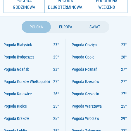
POGODA
POGODA
POGODA NA
GODZINOWA
DŁUGOTERMINOWA
WEEKEND
POLSKA
EUROPA
ŚWIAT
Pogoda Białystok
Pogoda Olsztyn
Pogoda Bydgoszcz
Pogoda Opole
Pogoda Gdańsk
Pogoda Poznań
Pogoda Gorzów Wielkopolski
Pogoda Rzeszów
Pogoda Katowice
Pogoda Szczecin
Pogoda Kielce
Pogoda Warszawa
Pogoda Kraków
Pogoda Wrocław
Pogoda Lublin
Pogoda Zakopane