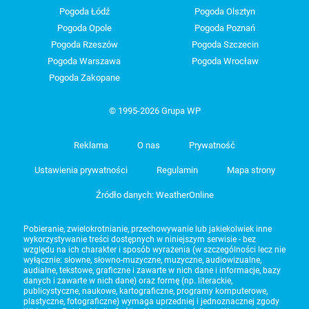
Pogoda Łódź
Pogoda Olsztyn
Pogoda Opole
Pogoda Poznań
Pogoda Rzeszów
Pogoda Szczecin
Pogoda Warszawa
Pogoda Wrocław
Pogoda Zakopane
© 1995-2026 Grupa WP
Reklama
O nas
Prywatność
Ustawienia prywatności
Regulamin
Mapa strony
Źródło danych: WeatherOnline
Pobieranie, zwielokrotnianie, przechowywanie lub jakiekolwiek inne
wykorzystywanie treści dostępnych w niniejszym serwisie - bez
względu na ich charakter i sposób wyrażenia (w szczególności lecz nie
wyłącznie: słowne, słowno-muzyczne, muzyczne, audiowizualne,
audialne, tekstowe, graficzne i zawarte w nich dane i informacje, bazy
danych i zawarte w nich dane) oraz formę (np. literackie,
publicystyczne, naukowe, kartograficzne, programy komputerowe,
plastyczne, fotograficzne) wymaga uprzedniej i jednoznacznej zgody