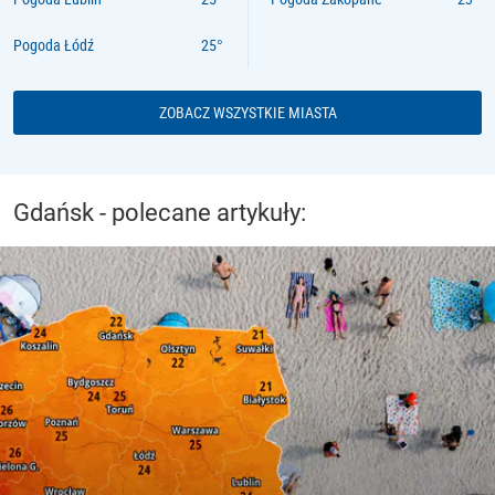
Pogoda Łódź
ZOBACZ WSZYSTKIE MIASTA
Gdańsk - polecane artykuły: