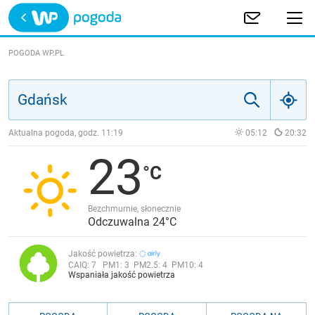
Trwa ładowanie
POLSKA
POGODA WP.PL
EUROPA
ŚWIAT
Aktualna pogoda, godz.
11:19
05:12
20:32
23
JAKOŚĆ POWIETRZA
Bezchmurnie, słonecznie
Odczuwalna 24°C
Jakość powietrza:
CAIQ:
7
PM1:
3
PM2.5:
4
PM10:
4
Wspaniała jakość powietrza