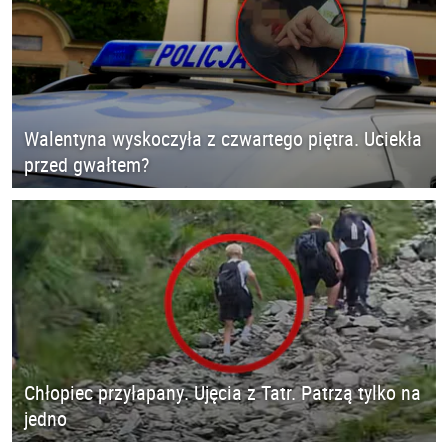
Walentyna wyskoczyła z czwartego piętra. Uciekła
przed gwałtem?
Chłopiec przyłapany. Ujęcia z Tatr. Patrzą tylko na
jedno