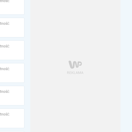
tność:
tność:
tność:
tność:
tność:
tność: