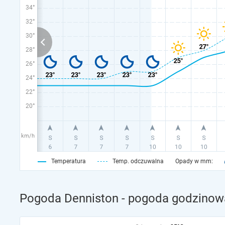
34°
32°
30°
28°
26°
24°
22°
20°
km/h
Temperatura
Temp. odczuwalna
Opady w mm:
Pogoda Denniston - pogoda godzinowa