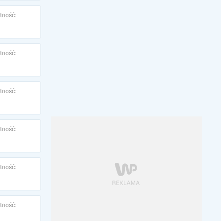
tność:
tność:
tność:
tność:
tność:
tność: