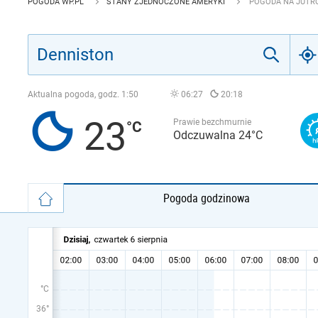
POGODA WP.PL
STANY ZJEDNOCZONE AMERYKI
POGODA NA JUTRO
Aktualna pogoda, godz.
1:50
06:27
20:18
23
Prawie bezchmurnie
Odczuwalna 24°C
Pogoda godzinowa
°C
36°