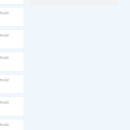
tność:
tność:
tność:
tność:
tność:
tność: