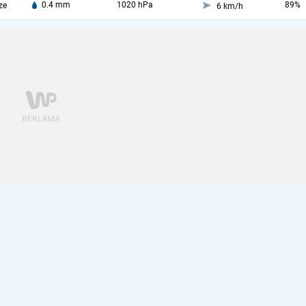
0.4 mm
1020 hPa
89%
ze
6 km/h