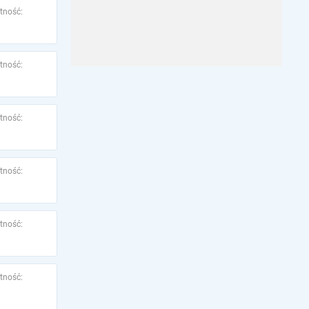
tność:
tność:
tność:
tność:
tność:
tność: