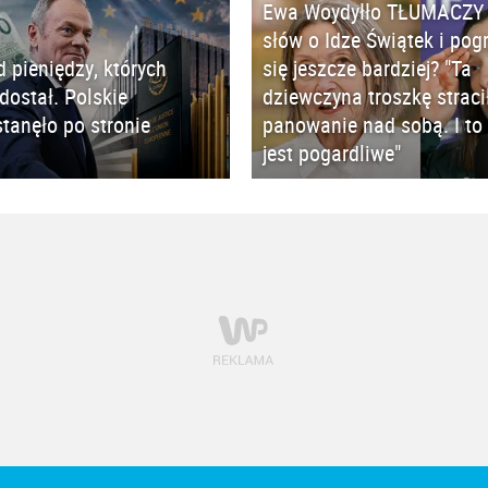
Ewa Woydyłło TŁUMACZY 
słów o Idze Świątek i pog
d pieniędzy, których
się jeszcze bardziej? "Ta
 dostał. Polskie
dziewczyna troszkę straci
tanęło po stronie
panowanie nad sobą. I to 
jest pogardliwe"