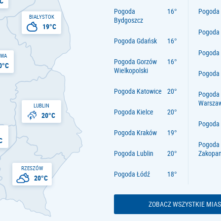
C
Pogoda
Pogoda 
BIAŁYSTOK
Bydgoszcz
19°C
Pogoda
Pogoda Gdańsk
Pogoda
AWA
Pogoda Gorzów
0°C
Wielkopolski
Pogoda 
Pogoda Katowice
Pogoda
Warsza
LUBLIN
Pogoda Kielce
20°C
Pogoda
Pogoda Kraków
C
Pogoda
Pogoda Lublin
Zakopa
RZESZÓW
Pogoda Łódź
20°C
ZOBACZ WSZYSTKIE MIAS