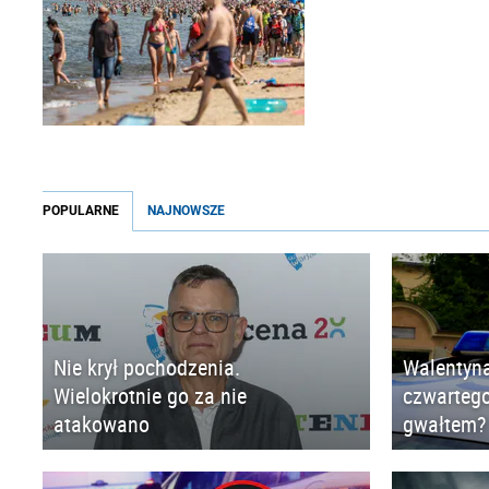
POPULARNE
NAJNOWSZE
Nie krył pochodzenia.
Walentyna
Wielokrotnie go za nie
czwartego
atakowano
gwałtem?