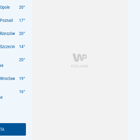
Opole
 Poznań
 Rzeszów
Szczecin
wa
 Wrocław
ne
TA