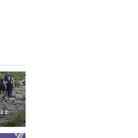
ia z
o