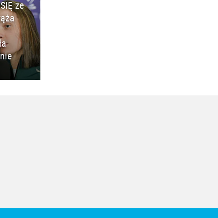
SIĘ ze
rąża
ła
nie