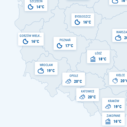
16°
SZCZECIN
14°C
BYDGOSZCZ
16°C
WARSZ
GORZÓW WIELKOPOLSKI
2
POZNAŃ
16°C
17°C
ŁÓDŹ
18°C
WROCŁAW
19°C
KIELCE
OPOLE
20°
20°C
KATOWICE
20°C
KRAKÓW
19°C
ZAKOPANE
16°C