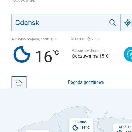
POGODA WP.PL
Aktualna pogoda, godz.
1:30
05:08
20:36
16
Prawie bezchmurnie
Odczuwalna 15°C
Pogoda godzinowa
GDAŃSK
OLSZTYN
16°C