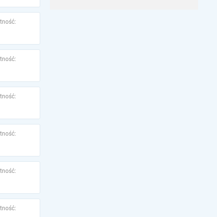
tność:
tność:
tność:
tność:
tność:
tność: