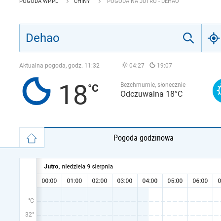
POGODA WP.PL
CHINY
POGODA NA JUTRO - DEHAO
Aktualna pogoda, godz.
11:32
04:27
19:07
18
Bezchmurnie, słonecznie
Odczuwalna 18°C
Pogoda godzinowa
°C
32°