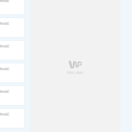
tność:
tność:
tność:
tność:
tność:
tność: