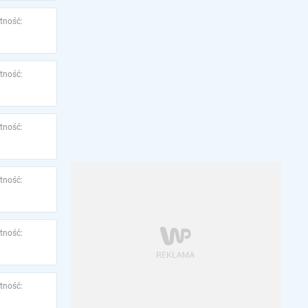
tność:
tność:
tność:
tność:
tność:
tność: