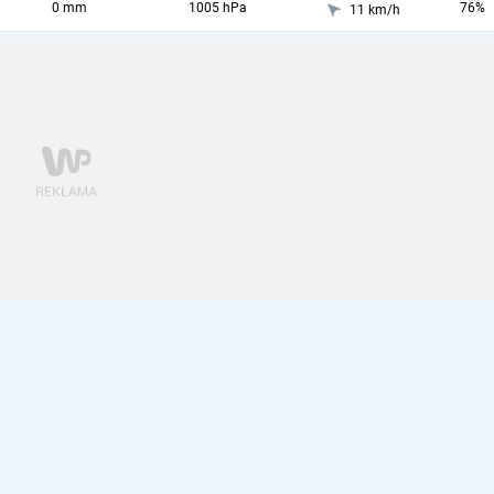
0 mm
1005 hPa
76%
11 km/h