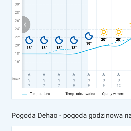
30°
28°
26°
24°
22°
20°
18°
16°
km/h
Temperatura
Temp. odczuwalna
Opady w mm:
Pogoda Dehao - pogoda godzinowa na