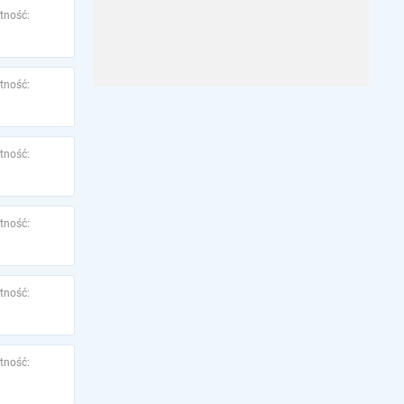
tność:
tność:
tność:
tność:
tność:
tność: