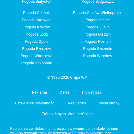
Pogoda Białystok
Pogoda Bydgoszcz
Pogoda Gdańsk
Pogoda Gorzów Wielkopolski
Pogoda Katowice
Pogoda Kielce
Pogoda Kraków
Pogoda Lublin
Pogoda Łódź
Pogoda Olsztyn
Pogoda Opole
Pogoda Poznań
Pogoda Rzeszów
Pogoda Szczecin
Pogoda Warszawa
Pogoda Wrocław
Pogoda Zakopane
© 1995-2026 Grupa WP
Reklama
O nas
Prywatność
Ustawienia prywatności
Regulamin
Mapa strony
Źródło danych: WeatherOnline
Pobieranie, zwielokrotnianie, przechowywanie lub jakiekolwiek inne
wykorzystywanie treści dostępnych w niniejszym serwisie - bez