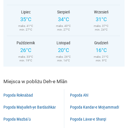
Lipiec
Sierpień
Wrzesień
35°C
34°C
31°C
maks. 41°C
maks. 40°C
maks. 37°C
min. 27°C
min. 27°C
min. 24°C
Październik
Listopad
Grudzień
26°C
20°C
16°C
maks. 33°C
maks. 26°C
maks. 21°C
min. 19°C
min. 14°C
min. 9°C
Miejsca w pobliżu Deh-e Mīān
Pogoda Roknābād
Pogoda Ahl
Pogoda Maḩalleh-ye Bardāshkār
Pogoda Kandar-e Moḩammadī
Pogoda Mazbā’ū
Pogoda Lāvar-e Sharqī