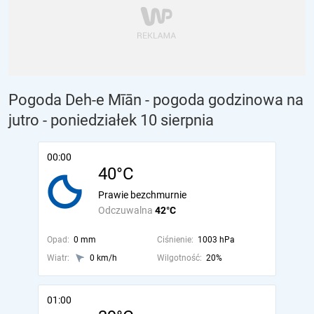
Pogoda Deh-e Mīān - pogoda godzinowa na
jutro
- poniedziałek 10 sierpnia
00:00
40°C
Prawie bezchmurnie
Odczuwalna
42°C
Opad:
0 mm
Ciśnienie:
1003 hPa
Wiatr:
0 km/h
Wilgotność:
20%
01:00