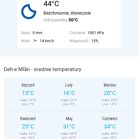
44°C
Bezchmurnie, słonecznie
Odczuwalna
50°C
Opad:
0 mm
Ciśnienie:
1001 hPa
Wiatr:
14 km/h
Wilgotność:
15%
Deh-e Mīān - średnie temperatury
Styczeń
Luty
Marzec
13°C
16°C
20°C
maks. 19°C
maks. 21°C
maks. 25°C
min. 7°C
min. 9°C
min. 13°C
Kwiecień
Maj
Czerwiec
25°C
31°C
34°C
maks. 32°C
maks. 38°C
maks. 40°C
min. 18°C
min. 23°C
min. 25°C