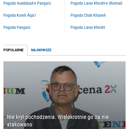
Pogoda Asadābād-e Pangarū
Pogoda Lāvar Khesht-e Shomālī
Pogoda Koreh Āqā’ī
Pogoda Chāh Khāneh
Pogoda Pangarū
Pogoda Lāvar Khesht
POPULARNE
NAJNOWSZE
Nie krył pochodzenia. Wielokrotnie go za nie
atakowano