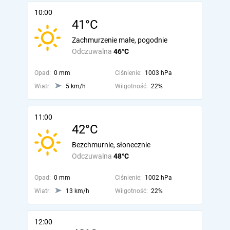
10:00
41°C
Zachmurzenie małe, pogodnie
Odczuwalna
46°C
Opad:
0 mm
Ciśnienie:
1003 hPa
Wiatr:
5 km/h
Wilgotność:
22%
11:00
42°C
Bezchmurnie, słonecznie
Odczuwalna
48°C
Opad:
0 mm
Ciśnienie:
1002 hPa
Wiatr:
13 km/h
Wilgotność:
22%
12:00