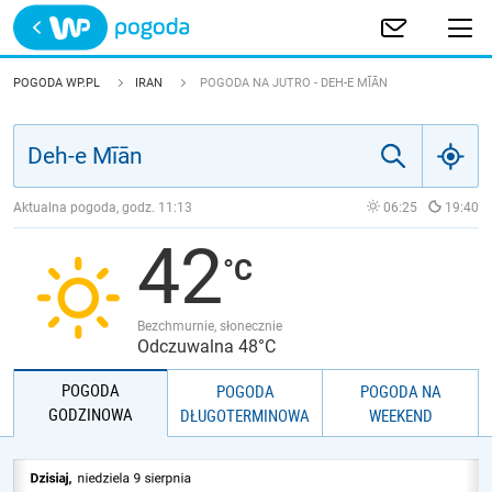
Trwa ładowanie
POLSKA
POGODA WP.PL
IRAN
POGODA NA JUTRO - DEH-E MĪĀN
EUROPA
ŚWIAT
Aktualna pogoda, godz.
11:13
06:25
19:40
42
JAKOŚĆ POWIETRZA
Bezchmurnie, słonecznie
Odczuwalna 48°C
POGODA
POGODA
POGODA NA
GODZINOWA
DŁUGOTERMINOWA
WEEKEND