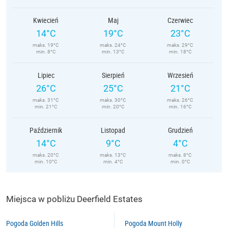
Kwiecień
Maj
Czerwiec
14°C
19°C
23°C
maks. 19°C
maks. 24°C
maks. 29°C
min. 8°C
min. 13°C
min. 18°C
Lipiec
Sierpień
Wrzesień
26°C
25°C
21°C
maks. 31°C
maks. 30°C
maks. 26°C
min. 21°C
min. 20°C
min. 16°C
Październik
Listopad
Grudzień
14°C
9°C
4°C
maks. 20°C
maks. 13°C
maks. 8°C
min. 10°C
min. 4°C
min. 0°C
Miejsca w pobliżu Deerfield Estates
Pogoda Golden Hills
Pogoda Mount Holly