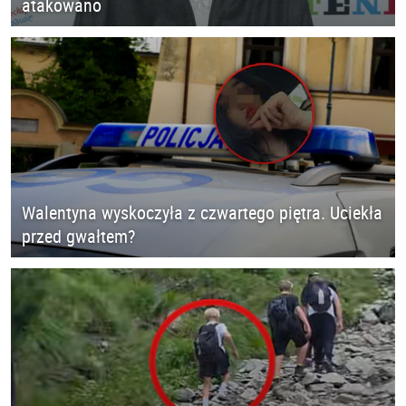
atakowano
Walentyna wyskoczyła z czwartego piętra. Uciekła
przed gwałtem?