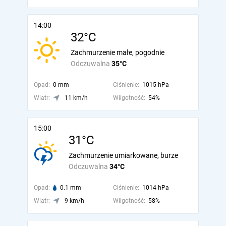
14:00
32°C
Zachmurzenie małe, pogodnie
Odczuwalna
35°C
Opad:
0 mm
Ciśnienie:
1015 hPa
Wiatr:
11 km/h
Wilgotność:
54%
15:00
31°C
Zachmurzenie umiarkowane, burze
Odczuwalna
34°C
Opad:
0.1 mm
Ciśnienie:
1014 hPa
Wiatr:
9 km/h
Wilgotność:
58%