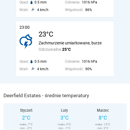
Opad:
0.5 mm
Ciśnienie:
1016 hPa
Wiatr:
4 km/h
Wilgotność:
86%
23:00
23°C
Zachmurzenie umiarkowane, burze
Odczuwalna
25°C
Opad:
0.5 mm
Ciśnienie:
1016 hPa
Wiatr:
4 km/h
Wilgotność:
90%
Deerfield Estates - średnie temperatury
Styczeń
Luty
Marzec
2°C
3°C
8°C
maks. 7°C
maks. 9°C
maks. 13°C
min. -2°C
min. -1°C
min. 2°C