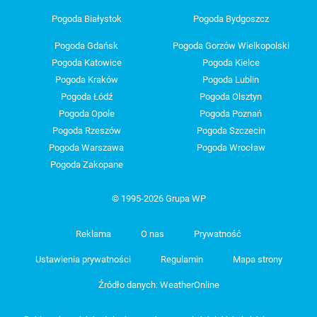
Pogoda Białystok
Pogoda Bydgoszcz
Pogoda Gdańsk
Pogoda Gorzów Wielkopolski
Pogoda Katowice
Pogoda Kielce
Pogoda Kraków
Pogoda Lublin
Pogoda Łódź
Pogoda Olsztyn
Pogoda Opole
Pogoda Poznań
Pogoda Rzeszów
Pogoda Szczecin
Pogoda Warszawa
Pogoda Wrocław
Pogoda Zakopane
© 1995-2026 Grupa WP
Reklama
O nas
Prywatność
Ustawienia prywatności
Regulamin
Mapa strony
Źródło danych: WeatherOnline