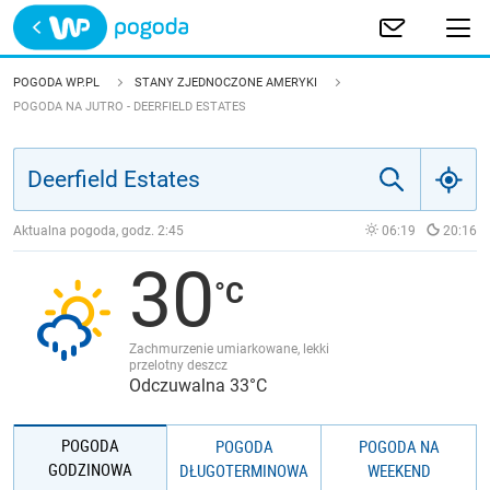
Trwa ładowanie
POLSKA
POGODA WP.PL
STANY ZJEDNOCZONE AMERYKI
POGODA NA JUTRO - DEERFIELD ESTATES
EUROPA
ŚWIAT
Aktualna pogoda, godz.
2:45
06:19
20:16
JAKOŚĆ POWIETRZA
30
Zachmurzenie umiarkowane, lekki
przelotny deszcz
Odczuwalna 33°C
POGODA
POGODA
POGODA NA
GODZINOWA
DŁUGOTERMINOWA
WEEKEND