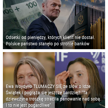
Odsetki od pieniędzy, których klient nie dostał.
Polskie państwo stanęło po stronie banków
Ewa Woydyłło TŁUMACZY SIĘ ze słów o Idze
Świątek i pogrąża się jeszcze bardziej? "Ta
dziewczyna troszkę straciła panowanie nad sobą.
I to nie jest pogardliwe"