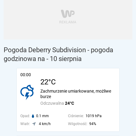
Pogoda Deberry Subdivision - pogoda
godzinowa na
- 10 sierpnia
00:00
22°C
Zachmurzenie umiarkowane, możliwe
burze
Odczuwalna
24°C
Opad:
0.1 mm
Ciśnienie:
1019 hPa
Wiatr:
4 km/h
Wilgotność:
94%