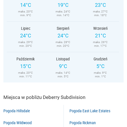
14°C
19°C
23°C
maks. 20°C
maks. 24°C
maks. 27°C
min. 9°C
min. 14°C
min. 18°C
Lipiec
Sierpień
Wrzesień
24°C
24°C
21°C
maks. 29°C
maks. 28°C
maks. 26°C
min. 20°C
min. 20°C
min. 17°C
Październik
Listopad
Grudzień
15°C
9°C
5°C
maks. 20°C
maks. 14°C
maks. 9°C
min. 11°C
min. 5°C
min. 1°C
Miejsca w pobliżu Deberry Subdivision
Pogoda Hillsdale
Pogoda East Lake Estates
Pogoda Wildwood
Pogoda Rickman