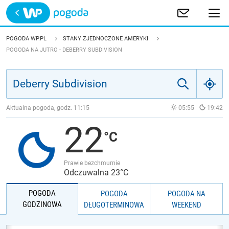
Trwa ładowanie
POLSKA
POGODA WP.PL
STANY ZJEDNOCZONE AMERYKI
POGODA NA JUTRO - DEBERRY SUBDIVISION
EUROPA
ŚWIAT
Aktualna pogoda, godz.
11:15
05:55
19:42
JAKOŚĆ POWIETRZA
22
Prawie bezchmurnie
Odczuwalna 23°C
POGODA
POGODA
POGODA NA
GODZINOWA
DŁUGOTERMINOWA
WEEKEND