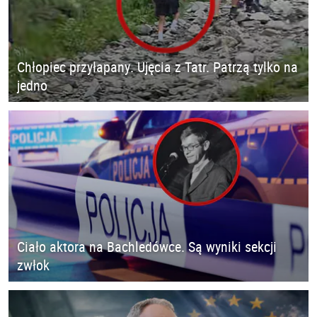
Chłopiec przyłapany. Ujęcia z Tatr. Patrzą tylko na
jedno
Ciało aktora na Bachledówce. Są wyniki sekcji
zwłok