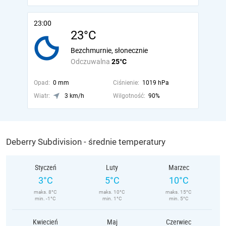
23:00
23°C
Bezchmurnie, słonecznie
Odczuwalna
25°C
Opad:
0 mm
Ciśnienie:
1019 hPa
Wiatr:
3 km/h
Wilgotność:
90%
Deberry Subdivision - średnie temperatury
Styczeń
Luty
Marzec
3°C
5°C
10°C
maks. 8°C
maks. 10°C
maks. 15°C
min. -1°C
min. 1°C
min. 5°C
Kwiecień
Maj
Czerwiec