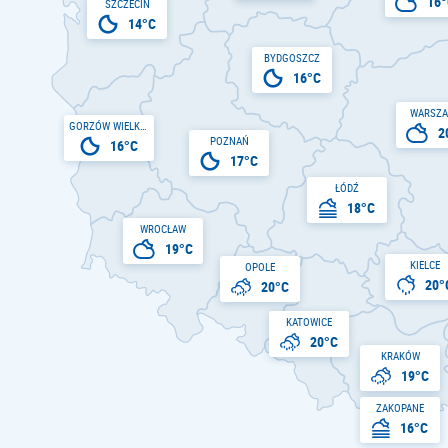
16°
SZCZECIN
14°C
BYDGOSZCZ
16°C
WARSZ
GORZÓW WIELKOPOLSKI
2
POZNAŃ
16°C
17°C
ŁÓDŹ
18°C
WROCŁAW
19°C
KIELCE
OPOLE
20°
20°C
KATOWICE
20°C
KRAKÓW
19°C
ZAKOPANE
16°C