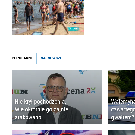
POPULARNE
NAJNOWSZE
Nie krył pochodzenia.
Walentyna
Wielokrotnie go za nie
czwartego
atakowano
gwałtem?