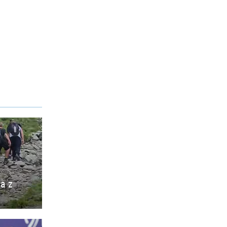
ia z
o