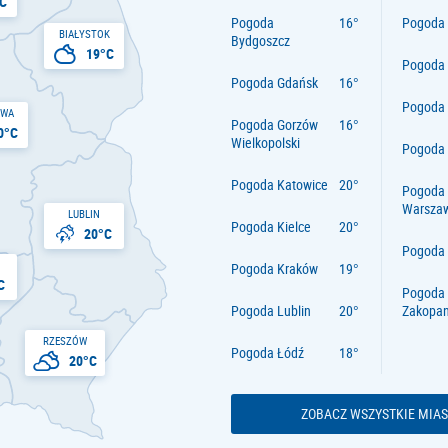
C
Pogoda
Pogoda 
BIAŁYSTOK
Bydgoszcz
19°C
Pogoda
Pogoda Gdańsk
Pogoda
AWA
Pogoda Gorzów
0°C
Wielkopolski
Pogoda 
Pogoda Katowice
Pogoda
Warsza
LUBLIN
Pogoda Kielce
20°C
Pogoda
Pogoda Kraków
C
Pogoda
Pogoda Lublin
Zakopa
RZESZÓW
Pogoda Łódź
20°C
ZOBACZ WSZYSTKIE MIAS