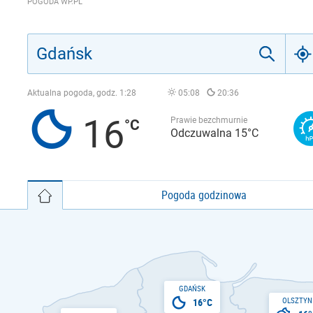
POGODA WP.PL
Aktualna pogoda, godz.
1:28
05:08
20:36
16
Prawie bezchmurnie
Odczuwalna 15°C
Pogoda godzinowa
GDAŃSK
OLSZTYN
16°C