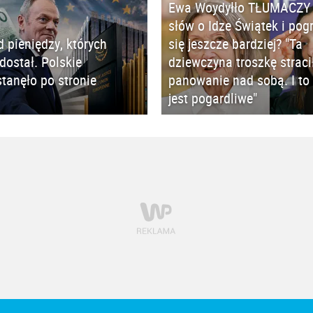
Ewa Woydyłło TŁUMACZY 
słów o Idze Świątek i pog
d pieniędzy, których
się jeszcze bardziej? "Ta
 dostał. Polskie
dziewczyna troszkę straci
tanęło po stronie
panowanie nad sobą. I to 
jest pogardliwe"