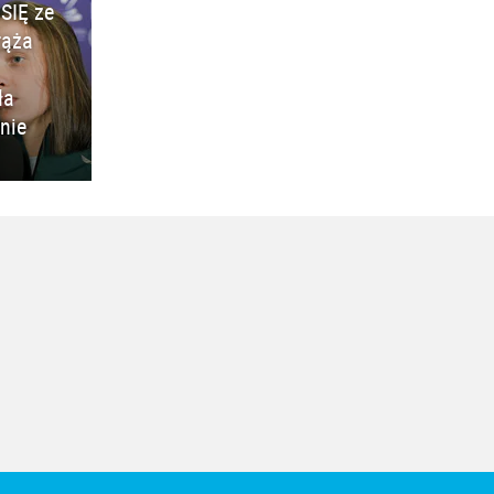
SIĘ ze
rąża
ła
nie