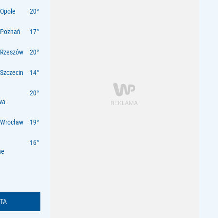
Opole
 Poznań
 Rzeszów
Szczecin
wa
 Wrocław
ne
TA