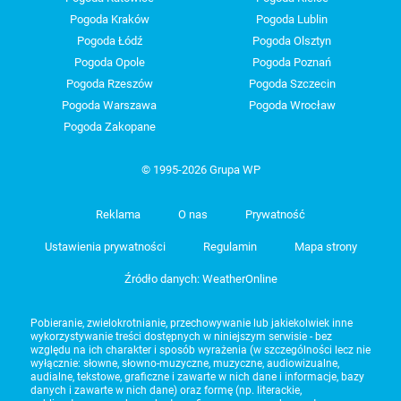
Pogoda Kraków
Pogoda Lublin
Pogoda Łódź
Pogoda Olsztyn
Pogoda Opole
Pogoda Poznań
Pogoda Rzeszów
Pogoda Szczecin
Pogoda Warszawa
Pogoda Wrocław
Pogoda Zakopane
© 1995-2026 Grupa WP
Reklama
O nas
Prywatność
Ustawienia prywatności
Regulamin
Mapa strony
Źródło danych: WeatherOnline
Pobieranie, zwielokrotnianie, przechowywanie lub jakiekolwiek inne
wykorzystywanie treści dostępnych w niniejszym serwisie - bez
względu na ich charakter i sposób wyrażenia (w szczególności lecz nie
wyłącznie: słowne, słowno-muzyczne, muzyczne, audiowizualne,
audialne, tekstowe, graficzne i zawarte w nich dane i informacje, bazy
danych i zawarte w nich dane) oraz formę (np. literackie,