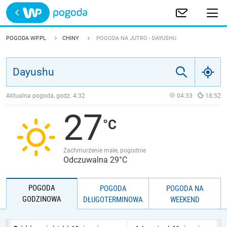
Trwa ładowanie
POLSKA
POGODA WP.PL
CHINY
POGODA NA JUTRO - DAYUSHU
EUROPA
ŚWIAT
Aktualna pogoda, godz.
4:32
04:33
18:52
27
JAKOŚĆ POWIETRZA
Zachmurzenie małe, pogodnie
Odczuwalna 29°C
POGODA
POGODA
POGODA NA
GODZINOWA
DŁUGOTERMINOWA
WEEKEND