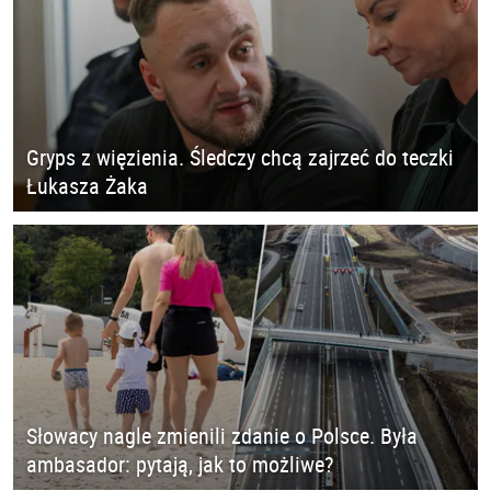
Gryps z więzienia. Śledczy chcą zajrzeć do teczki
Łukasza Żaka
Słowacy nagle zmienili zdanie o Polsce. Była
ambasador: pytają, jak to możliwe?