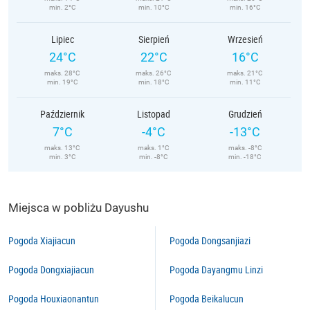
min. 2°C
min. 10°C
min. 16°C
Lipiec
Sierpień
Wrzesień
24°C
22°C
16°C
maks. 28°C
maks. 26°C
maks. 21°C
min. 19°C
min. 18°C
min. 11°C
Październik
Listopad
Grudzień
7°C
-4°C
-13°C
maks. 13°C
maks. 1°C
maks. -8°C
min. 3°C
min. -8°C
min. -18°C
Miejsca w pobliżu Dayushu
Pogoda Xiajiacun
Pogoda Dongsanjiazi
Pogoda Dongxiajiacun
Pogoda Dayangmu Linzi
Pogoda Houxiaonantun
Pogoda Beikalucun