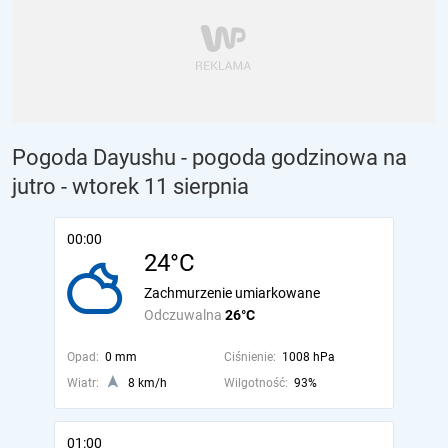
Pogoda Dayushu - pogoda godzinowa na
jutro
- wtorek 11 sierpnia
00:00
24°C
Zachmurzenie umiarkowane
Odczuwalna
26°C
Opad:
0 mm
Ciśnienie:
1008 hPa
Wiatr:
8 km/h
Wilgotność:
93%
01:00