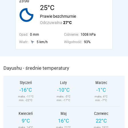
23:00
25°C
Prawie bezchmurnie
Odczuwalna
27°C
Opad:
0 mm
Ciśnienie:
1008 hPa
Wiatr:
5 km/h
Wilgotność:
93%
Dayushu - średnie temperatury
Styczeń
Luty
Marzec
-16°C
-10°C
-1°C
maks. -11°C
maks. -5°C
maks. 4°C
min. -22°C
min. -17°C
min. -7°C
Kwiecień
Maj
Czerwiec
9°C
16°C
22°C
maks. 14°C
maks. 21°C
maks. 26°C