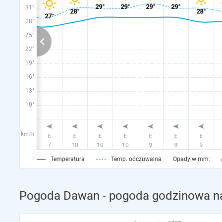
31°
28°
25°
22°
19°
16°
13°
10°
km/h
Temperatura
Temp. odczuwalna
Opady w mm:
Pogoda Dawan - pogoda godzinowa na