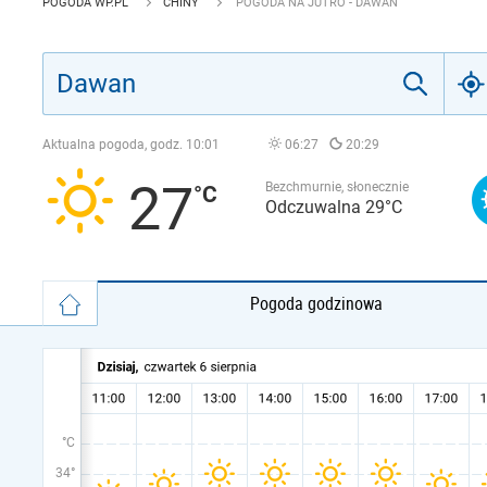
POGODA WP.PL
CHINY
POGODA NA JUTRO - DAWAN
Aktualna pogoda, godz.
10:01
06:27
20:29
27
Bezchmurnie, słonecznie
Odczuwalna 29°C
Pogoda godzinowa
°C
34°