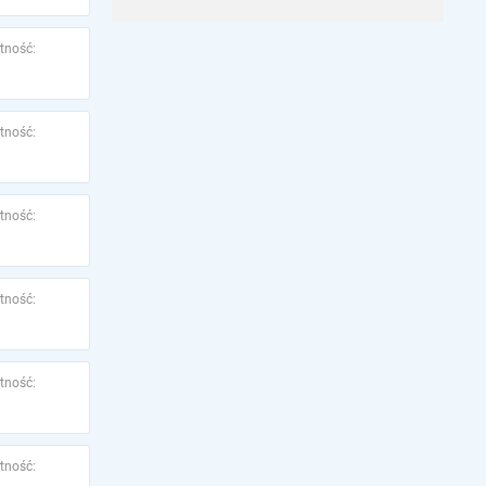
tność:
tność:
tność:
tność:
tność:
tność: