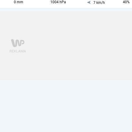
0 mm
1004 hPa
40%
7 km/h