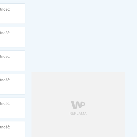
tność:
tność:
tność:
tność:
tność:
tność: