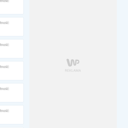
tność:
tność:
tność:
tność:
tność:
tność: