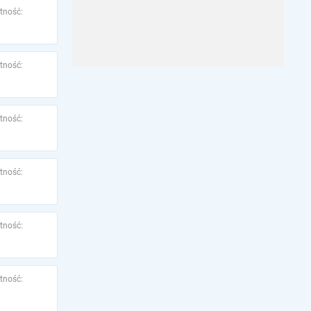
tność:
tność:
tność:
tność:
tność:
tność: