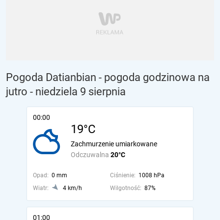
Pogoda Datianbian - pogoda godzinowa na
jutro
- niedziela 9 sierpnia
00:00
19°C
Zachmurzenie umiarkowane
Odczuwalna
20°C
Opad:
0 mm
Ciśnienie:
1008 hPa
Wiatr:
4 km/h
Wilgotność:
87%
01:00