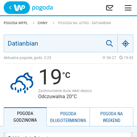
Trwa ładowanie
POLSKA
POGODA WP.PL
CHINY
POGODA NA JUTRO - DATIANBIAN
EUROPA
ŚWIAT
Aktualna pogoda, godz.
3:25
06:27
19:43
19
JAKOŚĆ POWIETRZA
Zachmurzenie duże, lekki deszcz
Odczuwalna 20°C
POGODA
POGODA
POGODA NA
GODZINOWA
DŁUGOTERMINOWA
WEEKEND