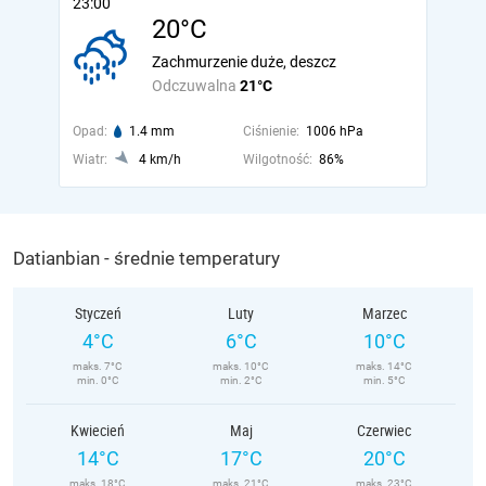
23:00
20°C
Zachmurzenie duże, deszcz
Odczuwalna
21°C
Opad:
1.4 mm
Ciśnienie:
1006 hPa
Wiatr:
4 km/h
Wilgotność:
86%
Datianbian - średnie temperatury
Styczeń
Luty
Marzec
4°C
6°C
10°C
maks. 7°C
maks. 10°C
maks. 14°C
min. 0°C
min. 2°C
min. 5°C
Kwiecień
Maj
Czerwiec
14°C
17°C
20°C
maks. 18°C
maks. 21°C
maks. 23°C