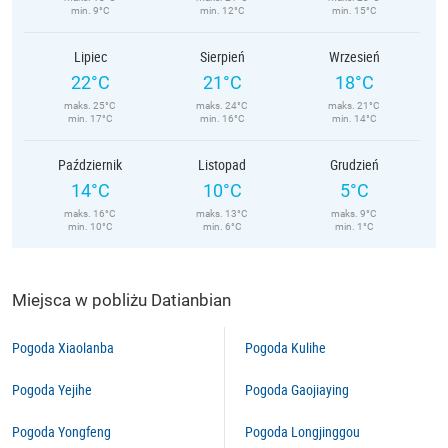
min. 9°C
min. 12°C
min. 15°C
Lipiec
Sierpień
Wrzesień
22°C
21°C
18°C
maks. 25°C
maks. 24°C
maks. 21°C
min. 17°C
min. 16°C
min. 14°C
Październik
Listopad
Grudzień
14°C
10°C
5°C
maks. 16°C
maks. 13°C
maks. 9°C
min. 10°C
min. 6°C
min. 1°C
Miejsca w pobliżu Datianbian
Pogoda Xiaolanba
Pogoda Kulihe
Pogoda Yejihe
Pogoda Gaojiaying
Pogoda Yongfeng
Pogoda Longjinggou