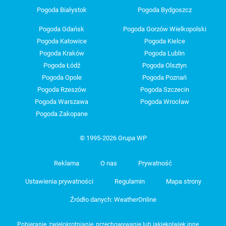
Pogoda Białystok
Pogoda Bydgoszcz
Pogoda Gdańsk
Pogoda Gorzów Wielkopolski
Pogoda Katowice
Pogoda Kielce
Pogoda Kraków
Pogoda Lublin
Pogoda Łódź
Pogoda Olsztyn
Pogoda Opole
Pogoda Poznań
Pogoda Rzeszów
Pogoda Szczecin
Pogoda Warszawa
Pogoda Wrocław
Pogoda Zakopane
© 1995-2026 Grupa WP
Reklama
O nas
Prywatność
Ustawienia prywatności
Regulamin
Mapa strony
Źródło danych: WeatherOnline
Pobieranie, zwielokrotnianie, przechowywanie lub jakiekolwiek inne