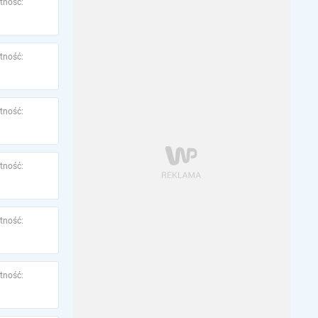
tność:
tność:
tność:
tność:
tność:
tność: