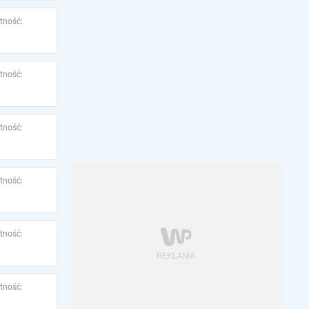
tność:
tność:
tność:
tność:
tność:
tność: