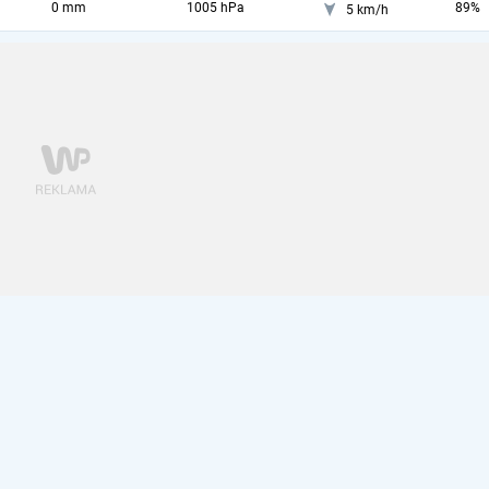
0 mm
1005 hPa
89%
5 km/h