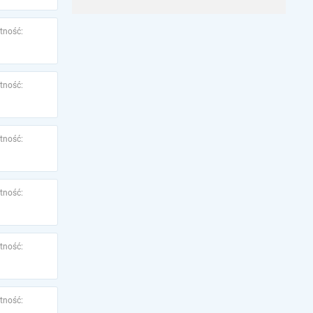
tność:
tność:
tność:
tność:
tność:
tność: