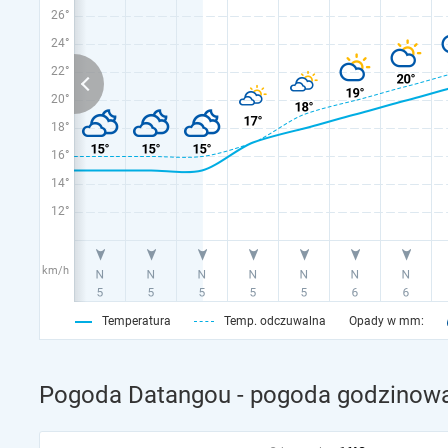
26°
24°
22°
20°
18°
16°
14°
12°
km/h
Temperatura
Temp. odczuwalna
Opady w mm:
Pogoda Datangou - pogoda godzinowa 