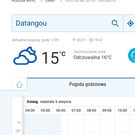
POGODA WP.PL
CHINY
POGODA NA JUTRO - DATANGOU
Aktualna pogoda, godz.
3:09
06:31
19:47
15
Zachmurzenie duże
Odczuwalna 16°C
Pogoda godzinowa
°C
28°