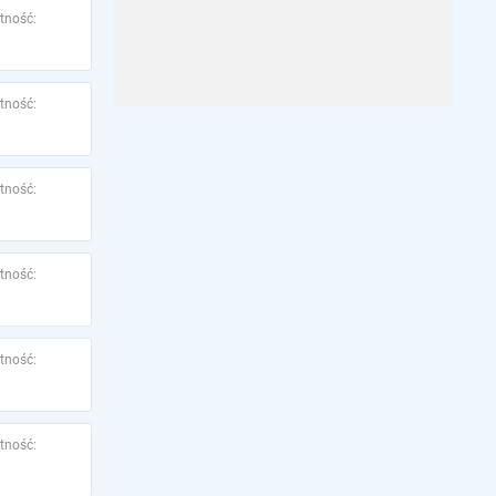
tność:
tność:
tność:
tność:
tność:
tność: