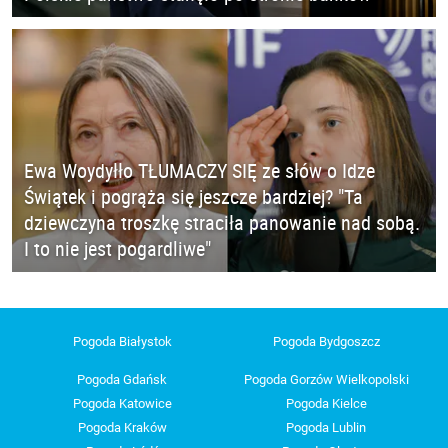
Ewa Woydyłło TŁUMACZY SIĘ ze słów o Idze
Świątek i pogrąża się jeszcze bardziej? "Ta
dziewczyna troszkę straciła panowanie nad sobą.
I to nie jest pogardliwe"
Pogoda Białystok
Pogoda Bydgoszcz
Pogoda Gdańsk
Pogoda Gorzów Wielkopolski
Pogoda Katowice
Pogoda Kielce
Pogoda Kraków
Pogoda Lublin