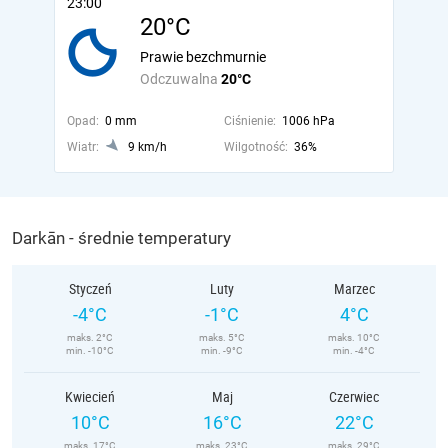
23:00
20°C
Prawie bezchmurnie
Odczuwalna
20°C
Opad:
0 mm
Ciśnienie:
1006 hPa
Wiatr:
9 km/h
Wilgotność:
36%
Darkān - średnie temperatury
Styczeń
Luty
Marzec
-4°C
-1°C
4°C
maks. 2°C
maks. 5°C
maks. 10°C
min. -10°C
min. -9°C
min. -4°C
Kwiecień
Maj
Czerwiec
10°C
16°C
22°C
maks. 17°C
maks. 23°C
maks. 29°C