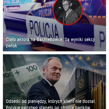
Ciało aktora na Bachledówce. Są wyniki sekcji
zwłok
Odsetki od pieniędzy, których klient nie dostał.
Polskie państwo stanęło po stronie banków