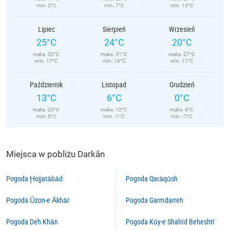
min. 2°C
min. 7°C
min. 13°C
Lipiec
Sierpień
Wrzesień
25°C
24°C
20°C
maks. 32°C
maks. 31°C
maks. 27°C
min. 17°C
min. 16°C
min. 11°C
Październik
Listopad
Grudzień
13°C
6°C
0°C
maks. 20°C
maks. 12°C
maks. 6°C
min. 5°C
min. -1°C
min. -7°C
Miejsca w pobliżu Darkān
Pogoda Ḩojjatābād
Pogoda Qarāqūsh
Pogoda Ūzon-e Ākhār
Pogoda Garmdarreh
Pogoda Deh Khān
Pogoda Kūy-e Shahīd Beheshtī