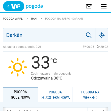
Trwa ładowanie
POLSKA
POGODA WP.PL
IRAN
POGODA NA JUTRO - DARKĀN
EUROPA
ŚWIAT
Aktualna pogoda, godz.
2:26
06:25
20:02
33
JAKOŚĆ POWIETRZA
Zachmurzenie małe, pogodnie
Odczuwalna 36°C
POGODA
POGODA
POGODA NA
GODZINOWA
DŁUGOTERMINOWA
WEEKEND