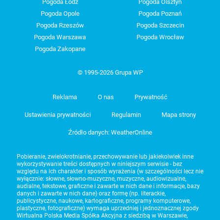
Pogoda Łódź
Pogoda Olsztyn
Pogoda Opole
Pogoda Poznań
Pogoda Rzeszów
Pogoda Szczecin
Pogoda Warszawa
Pogoda Wrocław
Pogoda Zakopane
© 1995-2026 Grupa WP
Reklama
O nas
Prywatność
Ustawienia prywatności
Regulamin
Mapa strony
Źródło danych: WeatherOnline
Pobieranie, zwielokrotnianie, przechowywanie lub jakiekolwiek inne
wykorzystywanie treści dostępnych w niniejszym serwisie - bez
względu na ich charakter i sposób wyrażenia (w szczególności lecz nie
wyłącznie: słowne, słowno-muzyczne, muzyczne, audiowizualne,
audialne, tekstowe, graficzne i zawarte w nich dane i informacje, bazy
danych i zawarte w nich dane) oraz formę (np. literackie,
publicystyczne, naukowe, kartograficzne, programy komputerowe,
plastyczne, fotograficzne) wymaga uprzedniej i jednoznacznej zgody
Wirtualna Polska Media Spółka Akcyjna z siedzibą w Warszawie,