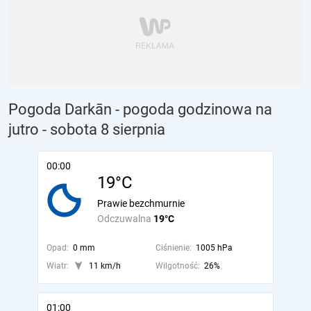
Pogoda Darkān - pogoda godzinowa na
jutro
- sobota 8 sierpnia
00:00
19°C
Prawie bezchmurnie
Odczuwalna
19°C
Opad:
0 mm
Ciśnienie:
1005 hPa
Wiatr:
11 km/h
Wilgotność:
26%
01:00