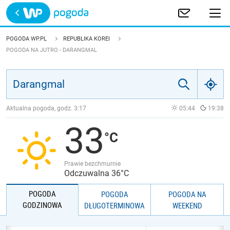
Trwa ładowanie
POLSKA
POGODA WP.PL
REPUBLIKA KOREI
POGODA NA JUTRO - DARANGMAL
EUROPA
ŚWIAT
Aktualna pogoda, godz.
3:17
05:44
19:38
JAKOŚĆ POWIETRZA
33
Prawie bezchmurnie
Odczuwalna 36°C
POGODA
POGODA
POGODA NA
GODZINOWA
DŁUGOTERMINOWA
WEEKEND