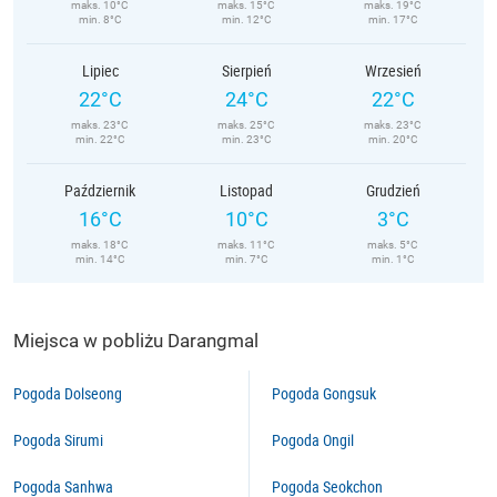
maks. 10°C
maks. 15°C
maks. 19°C
min. 8°C
min. 12°C
min. 17°C
Lipiec
Sierpień
Wrzesień
22°C
24°C
22°C
maks. 23°C
maks. 25°C
maks. 23°C
min. 22°C
min. 23°C
min. 20°C
Październik
Listopad
Grudzień
16°C
10°C
3°C
maks. 18°C
maks. 11°C
maks. 5°C
min. 14°C
min. 7°C
min. 1°C
Miejsca w pobliżu Darangmal
Pogoda Dolseong
Pogoda Gongsuk
Pogoda Sirumi
Pogoda Ongil
Pogoda Sanhwa
Pogoda Seokchon