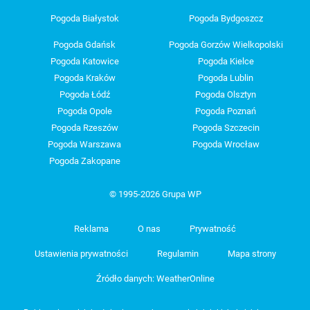
Pogoda Białystok
Pogoda Bydgoszcz
Pogoda Gdańsk
Pogoda Gorzów Wielkopolski
Pogoda Katowice
Pogoda Kielce
Pogoda Kraków
Pogoda Lublin
Pogoda Łódź
Pogoda Olsztyn
Pogoda Opole
Pogoda Poznań
Pogoda Rzeszów
Pogoda Szczecin
Pogoda Warszawa
Pogoda Wrocław
Pogoda Zakopane
© 1995-2026 Grupa WP
Reklama
O nas
Prywatność
Ustawienia prywatności
Regulamin
Mapa strony
Źródło danych: WeatherOnline