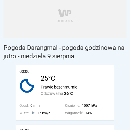
Pogoda Darangmal - pogoda godzinowa na
jutro
- niedziela 9 sierpnia
00:00
25°C
Prawie bezchmurnie
Odczuwalna
26°C
Opad:
0 mm
Ciśnienie:
1007 hPa
Wiatr:
17 km/h
Wilgotność:
74%