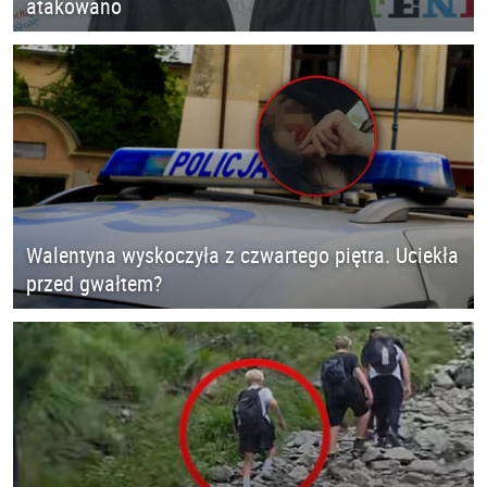
atakowano
Walentyna wyskoczyła z czwartego piętra. Uciekła
przed gwałtem?