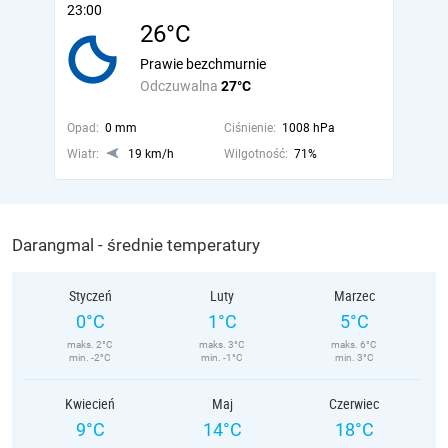
23:00
26°C
Prawie bezchmurnie
Odczuwalna
27°C
Opad:
0 mm
Ciśnienie:
1008 hPa
Wiatr:
19 km/h
Wilgotność:
71%
Darangmal - średnie temperatury
Styczeń
Luty
Marzec
0°C
1°C
5°C
maks. 2°C
maks. 3°C
maks. 6°C
min. -2°C
min. -1°C
min. 3°C
Kwiecień
Maj
Czerwiec
9°C
14°C
18°C