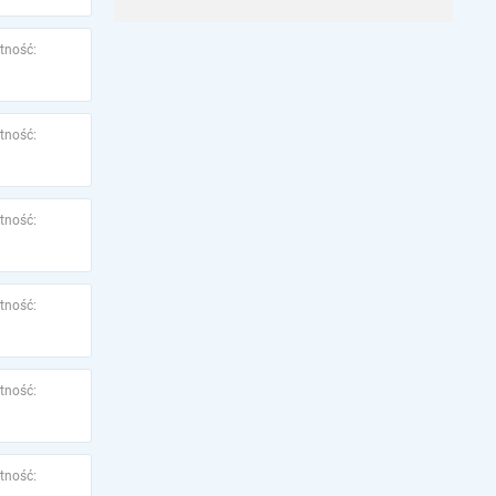
tność:
tność:
tność:
tność:
tność:
tność: