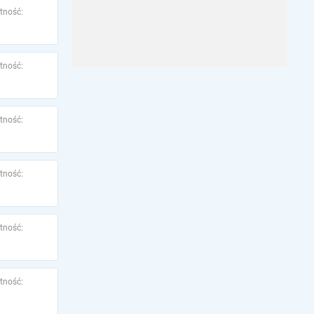
tność:
tność:
tność:
tność:
tność:
tność: