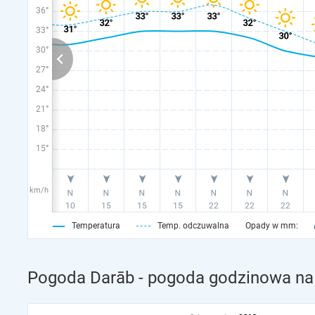
36°
33°
30°
27°
24°
21°
18°
15°
km/h
Temperatura
Temp. odczuwalna
Opady w mm:
Pogoda Darāb - pogoda godzinowa na 