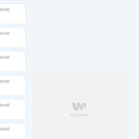
tność:
tność:
tność:
tność:
tność:
tność: