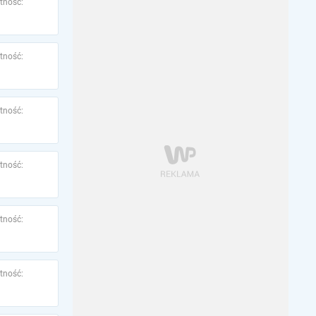
tność:
tność:
tność:
tność:
tność:
tność: