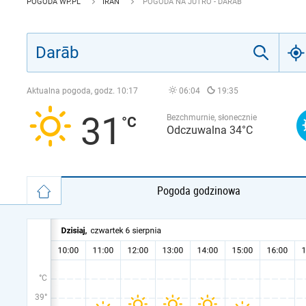
POGODA WP.PL
IRAN
POGODA NA JUTRO - DARĀB
Aktualna pogoda, godz.
10:17
06:04
19:35
31
Bezchmurnie, słonecznie
Odczuwalna 34°C
Pogoda godzinowa
°C
39°