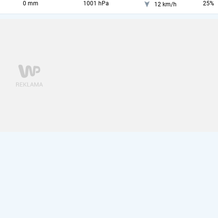
0 mm
1001 hPa
25%
12 km/h