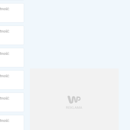
tność:
tność:
tność:
tność:
tność:
tność: