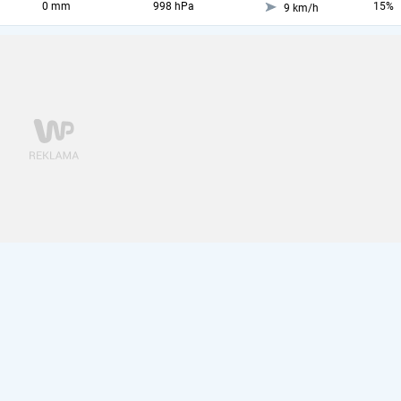
0 mm
998 hPa
15%
9 km/h