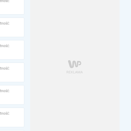
tność:
tność:
tność:
tność:
tność:
tność: