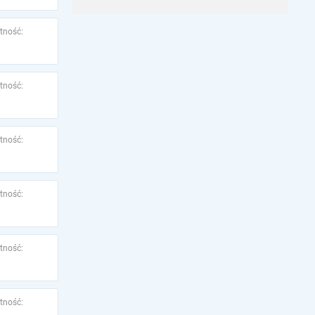
tność:
tność:
tność:
tność:
tność:
tność: