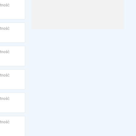
tność:
tność:
tność:
tność:
tność:
tność: