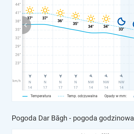
44°
41°
38°
35°
32°
29°
26°
23°
km/h
Temperatura
Temp. odczuwalna
Opady w mm:
Pogoda Dar Bāgh - pogoda godzinowa 