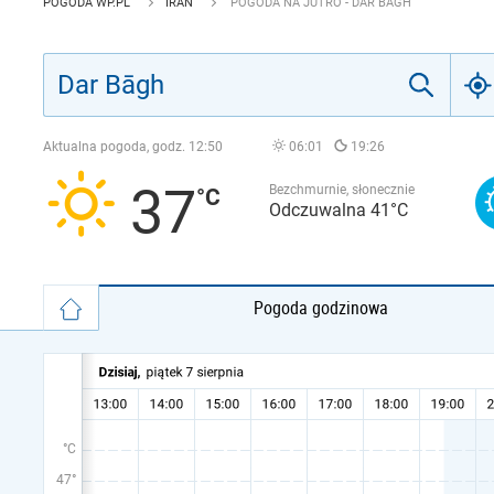
POGODA WP.PL
IRAN
POGODA NA JUTRO - DAR BĀGH
Aktualna pogoda, godz.
12:50
06:01
19:26
37
Bezchmurnie, słonecznie
Odczuwalna 41°C
Pogoda godzinowa
°C
47°