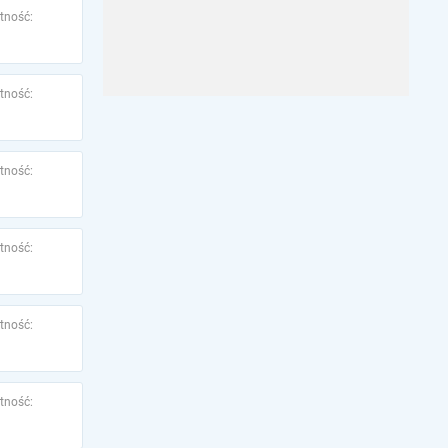
tność:
tność:
tność:
tność:
tność:
tność: