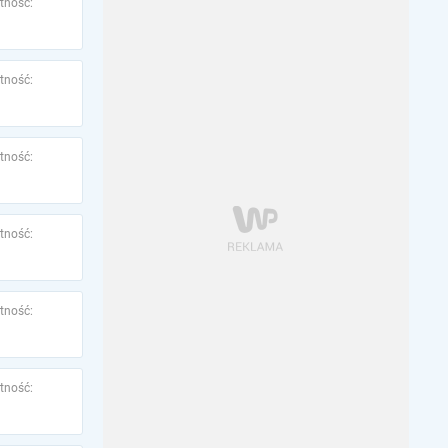
tność:
tność:
tność:
tność:
tność:
tność: