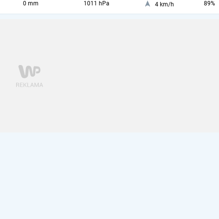
0 mm
1011 hPa
89%
4 km/h