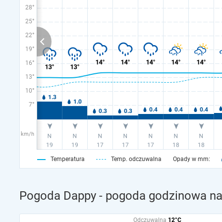
28°
25°
22°
19°
16°
13°
10°
7°
km/h
Temperatura
Temp. odczuwalna
Opady w mm:
Pogoda Dappy - pogoda godzinowa na 
Odczuwalna
12°C