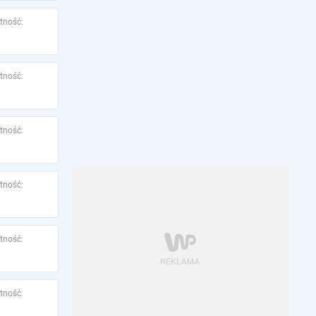
tność:
tność:
tność:
tność:
tność:
tność: