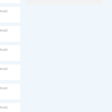
tność:
tność:
tność:
tność:
tność:
tność: