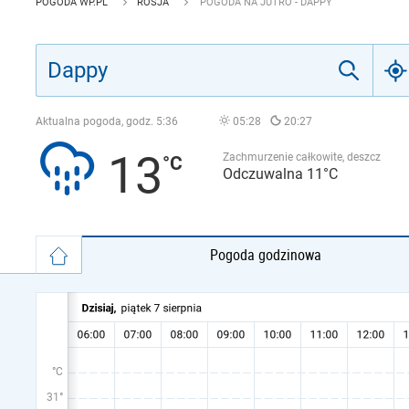
POGODA WP.PL
ROSJA
POGODA NA JUTRO - DAPPY
Aktualna pogoda, godz.
5:36
05:28
20:27
13
Zachmurzenie całkowite, deszcz
Odczuwalna 11°C
Pogoda godzinowa
°C
31°