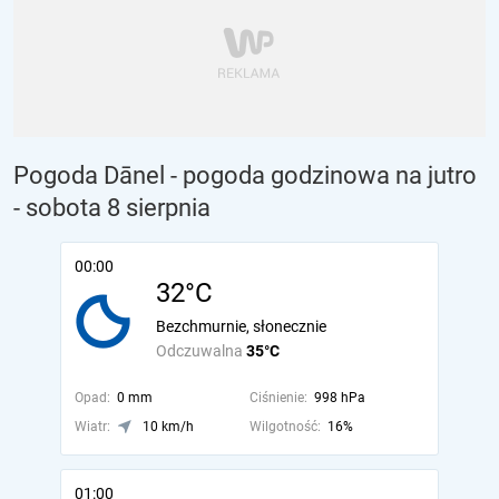
Pogoda Dānel - pogoda godzinowa na jutro
- sobota 8 sierpnia
00:00
32°C
Bezchmurnie, słonecznie
Odczuwalna
35°C
Opad:
0 mm
Ciśnienie:
998 hPa
Wiatr:
10 km/h
Wilgotność:
16%
01:00