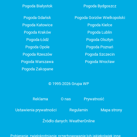
Pogoda Białystok
Pogoda Bydgoszcz
Pogoda Gdańsk
Pogoda Gorzów Wielkopolski
Pogoda Katowice
Pogoda Kielce
Pogoda Kraków
Pogoda Lublin
Pogoda Łódź
Pogoda Olsztyn
Pogoda Opole
Pogoda Poznań
Pogoda Rzeszów
Pogoda Szczecin
Pogoda Warszawa
Pogoda Wrocław
Pogoda Zakopane
© 1995-2026 Grupa WP
Reklama
O nas
Prywatność
Ustawienia prywatności
Regulamin
Mapa strony
Źródło danych: WeatherOnline
Pobieranie, zwielokrotnianie, przechowywanie lub jakiekolwiek inne