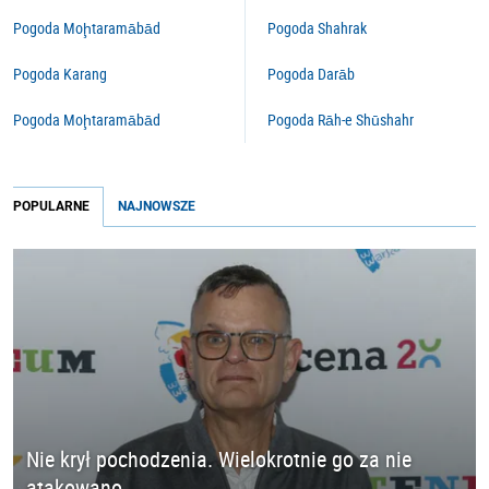
Pogoda Moḩtaramābād
Pogoda Shahrak
Pogoda Karang
Pogoda Darāb
Pogoda Moḩtaramābād
Pogoda Rāh-e Shūshahr
POPULARNE
NAJNOWSZE
Nie krył pochodzenia. Wielokrotnie go za nie
atakowano