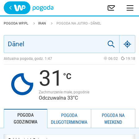
Trwa ładowanie
POLSKA
POGODA WP.PL
IRAN
POGODA NA JUTRO - DĀNEL
EUROPA
ŚWIAT
Aktualna pogoda, godz.
1:47
06:02
19:18
31
JAKOŚĆ POWIETRZA
Zachmurzenie małe, pogodnie
Odczuwalna 33°C
POGODA
POGODA
POGODA NA
GODZINOWA
DŁUGOTERMINOWA
WEEKEND