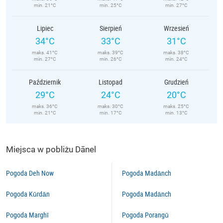
min. 21°C
min. 25°C
min. 27°C
Lipiec
Sierpień
Wrzesień
34°C
33°C
31°C
maks. 41°C
maks. 39°C
maks. 38°C
min. 27°C
min. 26°C
min. 24°C
Październik
Listopad
Grudzień
29°C
24°C
20°C
maks. 36°C
maks. 30°C
maks. 25°C
min. 21°C
min. 17°C
min. 13°C
Miejsca w pobliżu Dānel
Pogoda Deh Now
Pogoda Madānch
Pogoda Kūrdān
Pogoda Madānch
Pogoda Marghī
Pogoda Porangū