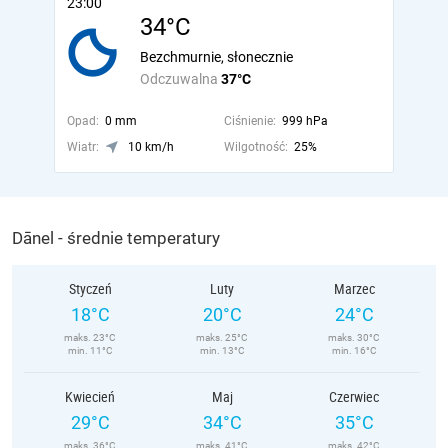
23:00
34°C
Bezchmurnie, słonecznie
Odczuwalna
37°C
Opad:
0 mm
Ciśnienie:
999 hPa
Wiatr:
10 km/h
Wilgotność:
25%
Dānel - średnie temperatury
Styczeń
Luty
Marzec
18°C
20°C
24°C
maks. 23°C
maks. 25°C
maks. 30°C
min. 11°C
min. 13°C
min. 16°C
Kwiecień
Maj
Czerwiec
29°C
34°C
35°C
maks. 36°C
maks. 41°C
maks. 42°C