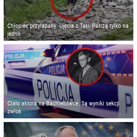
Chłopiec przyłapany. Ujęcia z Tatr. Patrzą tylko na
jedno
Ciało aktora na Bachledówce. Są wyniki sekcji
zwłok