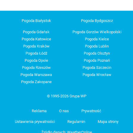
Pogoda Białystok
Pogoda Bydgoszcz
Pogoda Gdańsk
Pogoda Gorzów Wielkopolski
Pogoda Katowice
Pogoda Kielce
Pogoda Kraków
Pogoda Lublin
Pogoda Łódź
Pogoda Olsztyn
Pogoda Opole
Pogoda Poznań
Pogoda Rzeszów
Pogoda Szczecin
Pogoda Warszawa
Pogoda Wrocław
Pogoda Zakopane
© 1995-2026 Grupa WP
Reklama
O nas
Prywatność
Ustawienia prywatności
Regulamin
Mapa strony
Źródło danych: WeatherOnline