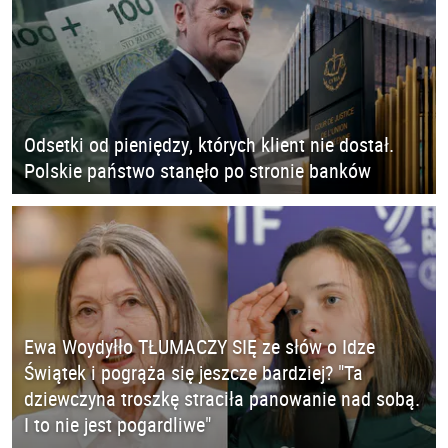
Odsetki od pieniędzy, których klient nie dostał.
Polskie państwo stanęło po stronie banków
Ewa Woydyłło TŁUMACZY SIĘ ze słów o Idze
Świątek i pogrąża się jeszcze bardziej? "Ta
dziewczyna troszkę straciła panowanie nad sobą.
I to nie jest pogardliwe"