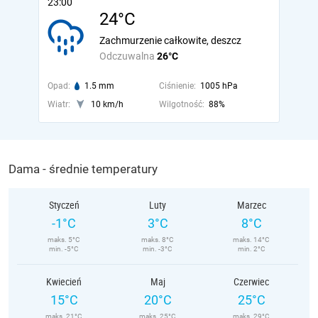
23:00
24°C
Zachmurzenie całkowite, deszcz
Odczuwalna
26°C
Opad:
1.5 mm
Ciśnienie:
1005 hPa
Wiatr:
10 km/h
Wilgotność:
88%
Dama - średnie temperatury
Styczeń
Luty
Marzec
-1°C
3°C
8°C
maks. 5°C
maks. 8°C
maks. 14°C
min. -5°C
min. -3°C
min. 2°C
Kwiecień
Maj
Czerwiec
15°C
20°C
25°C
maks. 21°C
maks. 25°C
maks. 29°C