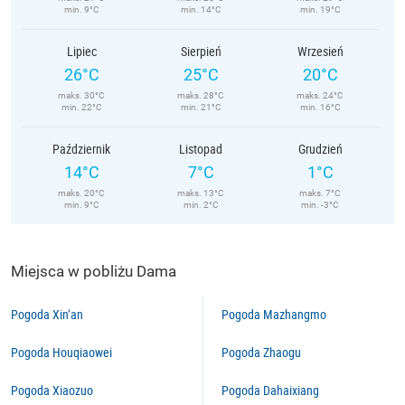
min. 9°C
min. 14°C
min. 19°C
Lipiec
Sierpień
Wrzesień
26°C
25°C
20°C
maks. 30°C
maks. 28°C
maks. 24°C
min. 22°C
min. 21°C
min. 16°C
Październik
Listopad
Grudzień
14°C
7°C
1°C
maks. 20°C
maks. 13°C
maks. 7°C
min. 9°C
min. 2°C
min. -3°C
Miejsca w pobliżu Dama
Pogoda Xin’an
Pogoda Mazhangmo
Pogoda Houqiaowei
Pogoda Zhaogu
Pogoda Xiaozuo
Pogoda Dahaixiang