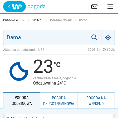
Trwa ładowanie
POLSKA
POGODA WP.PL
CHINY
POGODA NA JUTRO - DAMA
EUROPA
ŚWIAT
Aktualna pogoda, godz.
3:52
05:41
19:23
23
JAKOŚĆ POWIETRZA
Zachmurzenie małe, pogodnie
Odczuwalna 24°C
POGODA
POGODA
POGODA NA
GODZINOWA
DŁUGOTERMINOWA
WEEKEND