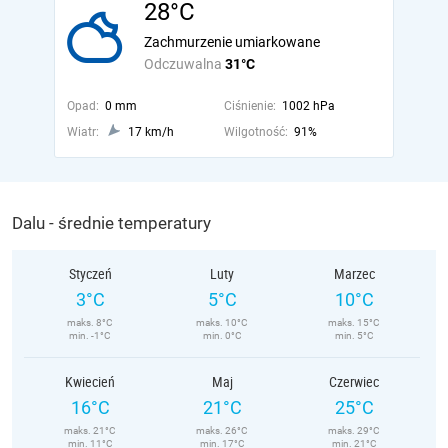
28°C
Zachmurzenie umiarkowane
Odczuwalna
31°C
Opad:
0 mm
Ciśnienie:
1002 hPa
Wiatr:
17 km/h
Wilgotność:
91%
Dalu - średnie temperatury
Styczeń
Luty
Marzec
3°C
5°C
10°C
maks. 8°C
maks. 10°C
maks. 15°C
min. -1°C
min. 0°C
min. 5°C
Kwiecień
Maj
Czerwiec
16°C
21°C
25°C
maks. 21°C
maks. 26°C
maks. 29°C
min. 11°C
min. 17°C
min. 21°C