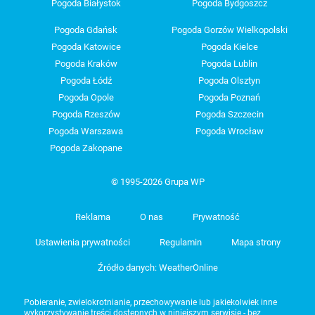
Pogoda Białystok
Pogoda Bydgoszcz
Pogoda Gdańsk
Pogoda Gorzów Wielkopolski
Pogoda Katowice
Pogoda Kielce
Pogoda Kraków
Pogoda Lublin
Pogoda Łódź
Pogoda Olsztyn
Pogoda Opole
Pogoda Poznań
Pogoda Rzeszów
Pogoda Szczecin
Pogoda Warszawa
Pogoda Wrocław
Pogoda Zakopane
© 1995-2026 Grupa WP
Reklama
O nas
Prywatność
Ustawienia prywatności
Regulamin
Mapa strony
Źródło danych: WeatherOnline
Pobieranie, zwielokrotnianie, przechowywanie lub jakiekolwiek inne
wykorzystywanie treści dostępnych w niniejszym serwisie - bez