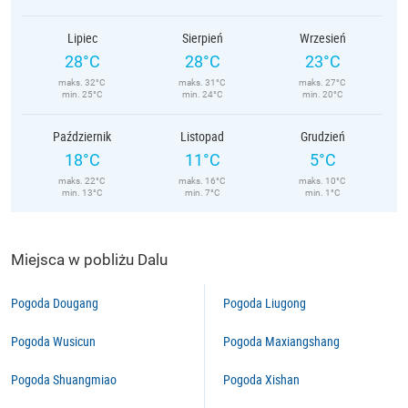
Lipiec
Sierpień
Wrzesień
28°C
28°C
23°C
maks. 32°C
maks. 31°C
maks. 27°C
min. 25°C
min. 24°C
min. 20°C
Październik
Listopad
Grudzień
18°C
11°C
5°C
maks. 22°C
maks. 16°C
maks. 10°C
min. 13°C
min. 7°C
min. 1°C
Miejsca w pobliżu Dalu
Pogoda Dougang
Pogoda Liugong
Pogoda Wusicun
Pogoda Maxiangshang
Pogoda Shuangmiao
Pogoda Xishan