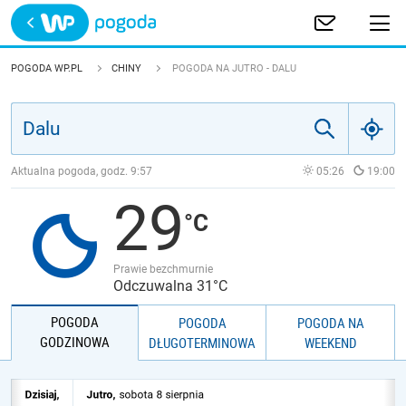
Trwa ładowanie
POLSKA
POGODA WP.PL
CHINY
POGODA NA JUTRO - DALU
EUROPA
ŚWIAT
Aktualna pogoda, godz.
9:57
05:26
19:00
29
JAKOŚĆ POWIETRZA
Prawie bezchmurnie
Odczuwalna 31°C
POGODA
POGODA
POGODA NA
GODZINOWA
DŁUGOTERMINOWA
WEEKEND