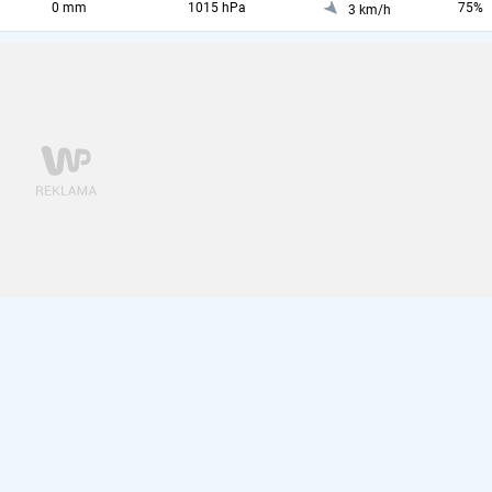
0 mm
1015 hPa
75%
3 km/h