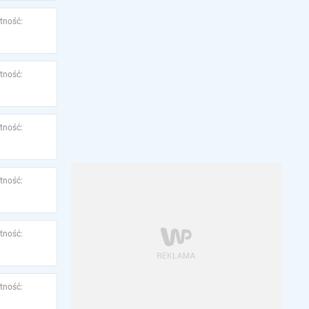
tność:
tność:
tność:
tność:
tność:
tność: