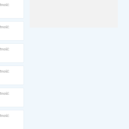
tność:
tność:
tność:
tność:
tność:
tność: