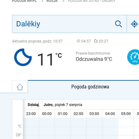
POGODA WP.PL
ROSJA
POGODA NA JUTRO - DALËKIY
Aktualna pogoda, godz.
10:57
04:57
20:27
11
Prawie bezchmurnie
Odczuwalna 9°C
Pogoda godzinowa
°C
28°