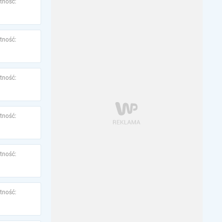
tność:
tność:
tność:
tność:
tność:
tność: