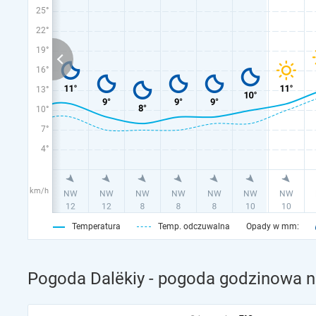
25°
22°
19°
16°
13°
10°
7°
4°
km/h
Temperatura
Temp. odczuwalna
Opady w mm:
Pogoda Dalëkiy - pogoda godzinowa na