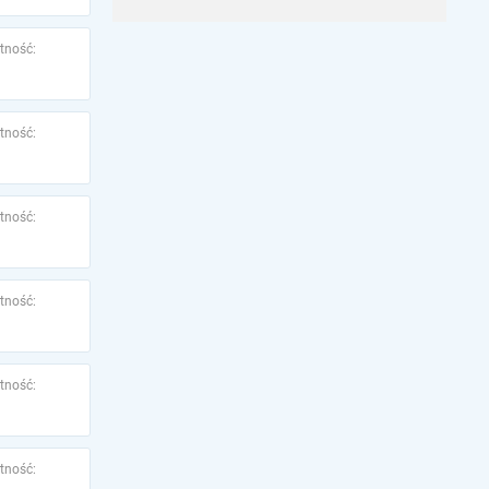
tność:
tność:
tność:
tność:
tność:
tność: