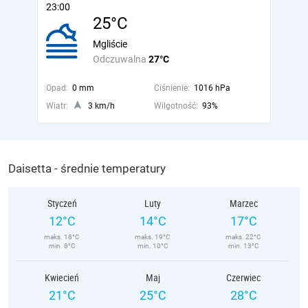
23:00
25°C
Mgliście
Odczuwalna
27°C
Opad:
0 mm
Ciśnienie:
1016 hPa
Wiatr:
3 km/h
Wilgotność:
93%
Daisetta - średnie temperatury
Styczeń
Luty
Marzec
12°C
14°C
17°C
maks. 18°C
maks. 19°C
maks. 22°C
min. 8°C
min. 10°C
min. 13°C
Kwiecień
Maj
Czerwiec
21°C
25°C
28°C