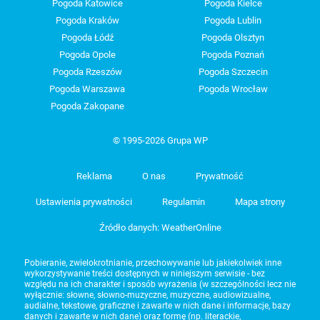
Pogoda Katowice
Pogoda Kielce
Pogoda Kraków
Pogoda Lublin
Pogoda Łódź
Pogoda Olsztyn
Pogoda Opole
Pogoda Poznań
Pogoda Rzeszów
Pogoda Szczecin
Pogoda Warszawa
Pogoda Wrocław
Pogoda Zakopane
© 1995-2026 Grupa WP
Reklama
O nas
Prywatność
Ustawienia prywatności
Regulamin
Mapa strony
Źródło danych: WeatherOnline
Pobieranie, zwielokrotnianie, przechowywanie lub jakiekolwiek inne
wykorzystywanie treści dostępnych w niniejszym serwisie - bez
względu na ich charakter i sposób wyrażenia (w szczególności lecz nie
wyłącznie: słowne, słowno-muzyczne, muzyczne, audiowizualne,
audialne, tekstowe, graficzne i zawarte w nich dane i informacje, bazy
danych i zawarte w nich dane) oraz formę (np. literackie,