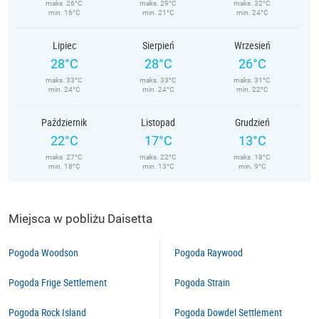
maks. 26°C
maks. 29°C
maks. 32°C
min. 16°C
min. 21°C
min. 24°C
Lipiec
Sierpień
Wrzesień
28°C
28°C
26°C
maks. 33°C
maks. 33°C
maks. 31°C
min. 24°C
min. 24°C
min. 22°C
Październik
Listopad
Grudzień
22°C
17°C
13°C
maks. 27°C
maks. 22°C
maks. 18°C
min. 18°C
min. 13°C
min. 9°C
Miejsca w pobliżu Daisetta
Pogoda Woodson
Pogoda Raywood
Pogoda Frige Settlement
Pogoda Strain
Pogoda Rock Island
Pogoda Dowdel Settlement