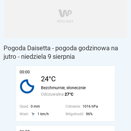
Pogoda Daisetta - pogoda godzinowa na
jutro
- niedziela 9 sierpnia
00:00
24°C
Bezchmurnie, słonecznie
Odczuwalna
27°C
Opad:
0 mm
Ciśnienie:
1016 hPa
Wiatr:
1 km/h
Wilgotność:
96%