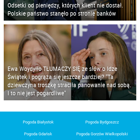
Odsetki od pieniędzy, których klient nie dostał.
Polskie państwo stanęło po stronie banków
Ewa Woydyłło TŁUMACZY SIĘ ze słów o Idze
Świątek i pogrąża się jeszcze bardziej? "Ta
dziewczyna troszkę straciła panowanie nad sobą.
I to nie jest pogardliwe"
Pogoda Białystok
Pogoda Bydgoszcz
Pogoda Gdańsk
Pogoda Gorzów Wielkopolski