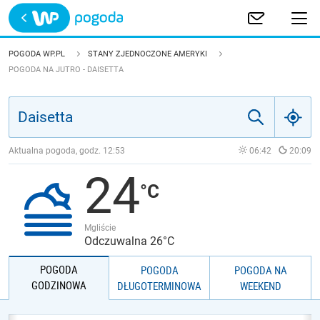
Trwa ładowanie
POLSKA
POGODA WP.PL
STANY ZJEDNOCZONE AMERYKI
POGODA NA JUTRO - DAISETTA
EUROPA
ŚWIAT
Aktualna pogoda, godz.
12:53
06:42
20:09
JAKOŚĆ POWIETRZA
24
Mgliście
Odczuwalna 26°C
POGODA
POGODA
POGODA NA
GODZINOWA
DŁUGOTERMINOWA
WEEKEND