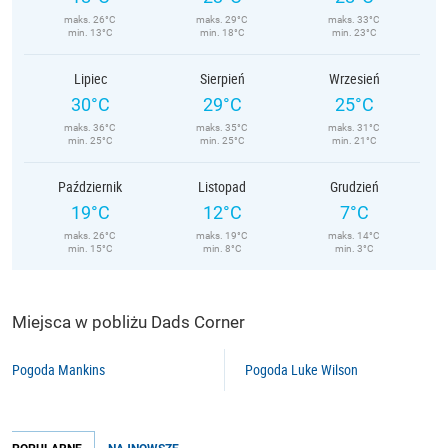
maks. 26°C
maks. 29°C
maks. 33°C
min. 13°C
min. 18°C
min. 23°C
Lipiec
Sierpień
Wrzesień
30°C
29°C
25°C
maks. 36°C
maks. 35°C
maks. 31°C
min. 25°C
min. 25°C
min. 21°C
Październik
Listopad
Grudzień
19°C
12°C
7°C
maks. 26°C
maks. 19°C
maks. 14°C
min. 15°C
min. 8°C
min. 3°C
Miejsca w pobliżu Dads Corner
Pogoda Mankins
Pogoda Luke Wilson