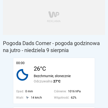
Pogoda Dads Corner - pogoda godzinowa
na jutro
- niedziela 9 sierpnia
00:00
26°C
Bezchmurnie, słonecznie
Odczuwalna
27°C
Opad:
0 mm
Ciśnienie:
1016 hPa
Wiatr:
14 km/h
Wilgotność:
62%