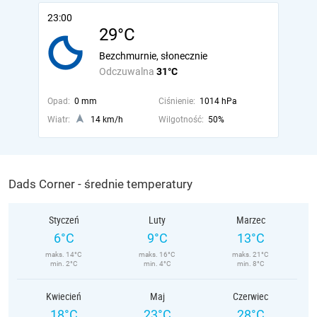
23:00
29°C
Bezchmurnie, słonecznie
Odczuwalna
31°C
Opad:
0 mm
Ciśnienie:
1014 hPa
Wiatr:
14 km/h
Wilgotność:
50%
Dads Corner - średnie temperatury
Styczeń
Luty
Marzec
6°C
9°C
13°C
maks. 14°C
maks. 16°C
maks. 21°C
min. 2°C
min. 4°C
min. 8°C
Kwiecień
Maj
Czerwiec
18°C
23°C
28°C