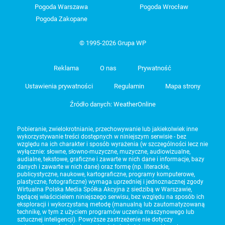
Pogoda Warszawa
Pogoda Wrocław
Pogoda Zakopane
© 1995-2026 Grupa WP
Reklama
O nas
Prywatność
Ustawienia prywatności
Regulamin
Mapa strony
Źródło danych: WeatherOnline
Pobieranie, zwielokrotnianie, przechowywanie lub jakiekolwiek inne
wykorzystywanie treści dostępnych w niniejszym serwisie - bez
względu na ich charakter i sposób wyrażenia (w szczególności lecz nie
wyłącznie: słowne, słowno-muzyczne, muzyczne, audiowizualne,
audialne, tekstowe, graficzne i zawarte w nich dane i informacje, bazy
danych i zawarte w nich dane) oraz formę (np. literackie,
publicystyczne, naukowe, kartograficzne, programy komputerowe,
plastyczne, fotograficzne) wymaga uprzedniej i jednoznacznej zgody
Wirtualna Polska Media Spółka Akcyjna z siedzibą w Warszawie,
będącej właścicielem niniejszego serwisu, bez względu na sposób ich
eksploracji i wykorzystaną metodę (manualną lub zautomatyzowaną
technikę, w tym z użyciem programów uczenia maszynowego lub
sztucznej inteligencji). Powyższe zastrzeżenie nie dotyczy