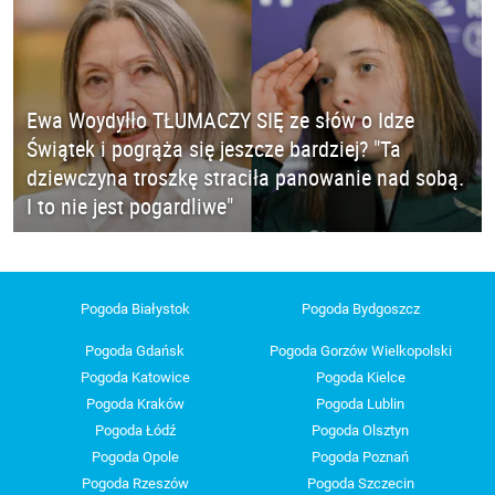
Ewa Woydyłło TŁUMACZY SIĘ ze słów o Idze
Świątek i pogrąża się jeszcze bardziej? "Ta
dziewczyna troszkę straciła panowanie nad sobą.
I to nie jest pogardliwe"
Pogoda Białystok
Pogoda Bydgoszcz
Pogoda Gdańsk
Pogoda Gorzów Wielkopolski
Pogoda Katowice
Pogoda Kielce
Pogoda Kraków
Pogoda Lublin
Pogoda Łódź
Pogoda Olsztyn
Pogoda Opole
Pogoda Poznań
Pogoda Rzeszów
Pogoda Szczecin