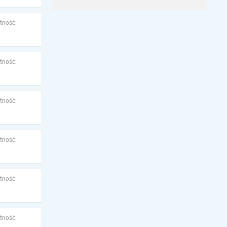
tność:
tność:
tność:
tność:
tność:
tność: