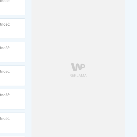
tność:
tność:
tność:
tność:
tność:
tność: