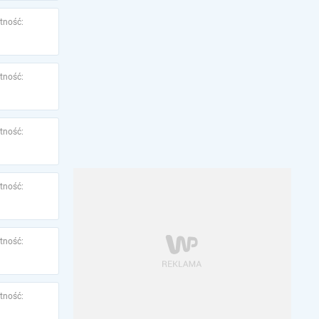
tność:
tność:
tność:
tność:
tność:
tność: