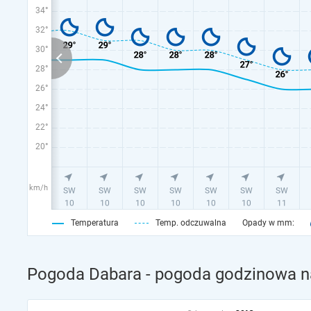
34°
32°
30°
28°
26°
24°
22°
20°
km/h
Temperatura
Temp. odczuwalna
Opady w mm:
Pogoda Dabara - pogoda godzinowa na