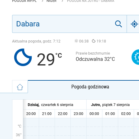
POGODA WP.PL
NIGER
POGODA NA JUTRO - DABARA
Aktualna pogoda, godz.
7:12
06:38
19:18
29
Prawie bezchmurnie
Odczuwalna 32°C
Pogoda godzinowa
°C
36°