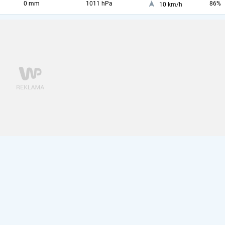
0 mm
1011 hPa
86%
10 km/h