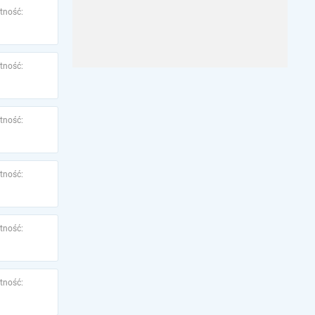
tność:
tność:
tność:
tność:
tność:
tność: