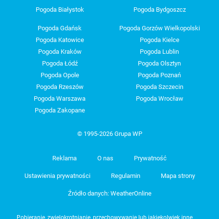
Pogoda Białystok
Pogoda Bydgoszcz
Pogoda Gdańsk
Pogoda Gorzów Wielkopolski
Pogoda Katowice
Pogoda Kielce
Pogoda Kraków
Pogoda Lublin
Pogoda Łódź
Pogoda Olsztyn
Pogoda Opole
Pogoda Poznań
Pogoda Rzeszów
Pogoda Szczecin
Pogoda Warszawa
Pogoda Wrocław
Pogoda Zakopane
© 1995-2026 Grupa WP
Reklama
O nas
Prywatność
Ustawienia prywatności
Regulamin
Mapa strony
Źródło danych: WeatherOnline
Pobieranie, zwielokrotnianie, przechowywanie lub jakiekolwiek inne