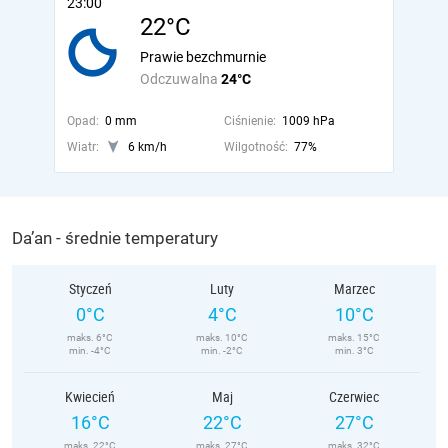
23:00
22°C
Prawie bezchmurnie
Odczuwalna
24°C
Opad:
0 mm
Ciśnienie:
1009 hPa
Wiatr:
6 km/h
Wilgotność:
77%
Da’an - średnie temperatury
Styczeń
Luty
Marzec
0°C
4°C
10°C
maks. 6°C
maks. 10°C
maks. 15°C
min. -4°C
min. -2°C
min. 3°C
Kwiecień
Maj
Czerwiec
16°C
22°C
27°C
maks. 22°C
maks. 27°C
maks. 32°C