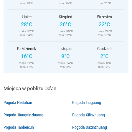
min. 10°C
min. 16°C
min. 21°C
Lipiec
Sierpień
Wrzesień
28°C
26°C
22°C
maks. 32°C
maks. 30°C
maks. 26°C
min. 24°C
min. 22°C
min. 17°C
Październik
Listopad
Grudzień
16°C
9°C
2°C
maks. 22°C
maks. 14°C
maks. 8°C
min. 11°C
min. 3°C
min. -2°C
Miejsca w pobliżu Da’an
Pogoda Heitatian
Pogoda Liuguang
Pogoda Jiangniezhuang
Pogoda Xilinzhuang
Pogoda Taobeicun
Pogoda Daxinzhuang