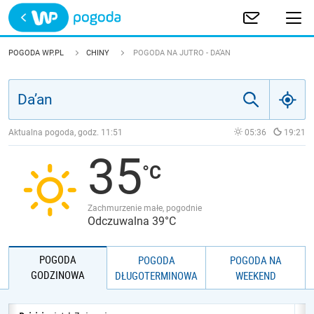
Trwa ładowanie
POLSKA
POGODA WP.PL
CHINY
POGODA NA JUTRO - DA’AN
EUROPA
ŚWIAT
Aktualna pogoda, godz.
11:51
05:36
19:21
35
JAKOŚĆ POWIETRZA
Zachmurzenie małe, pogodnie
Odczuwalna 39°C
POGODA
POGODA
POGODA NA
GODZINOWA
DŁUGOTERMINOWA
WEEKEND