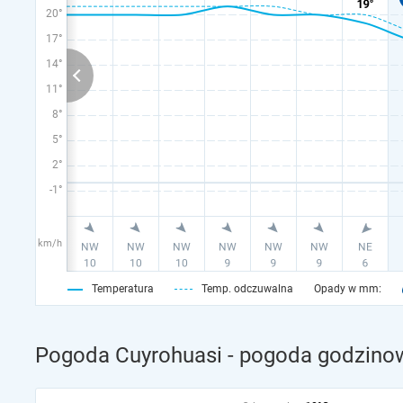
20°
17°
14°
11°
8°
5°
2°
-1°
km/h
Temperatura
Temp. odczuwalna
Opady w mm:
Pogoda Cuyrohuasi - pogoda godzinow