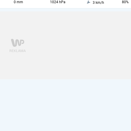
0 mm
1024 hPa
80%
3 km/h