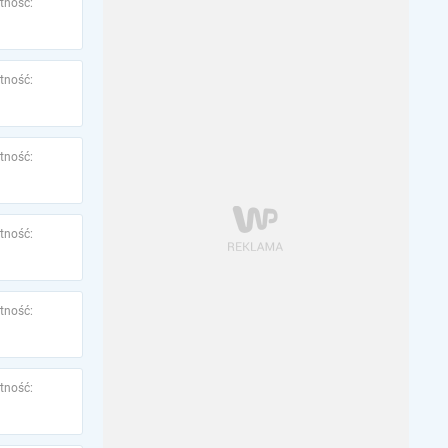
tność:
tność:
tność:
tność:
tność:
tność: