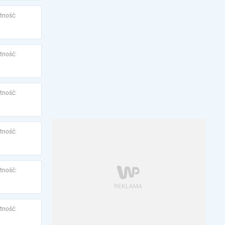
tność:
tność:
tność:
tność:
tność:
tność: