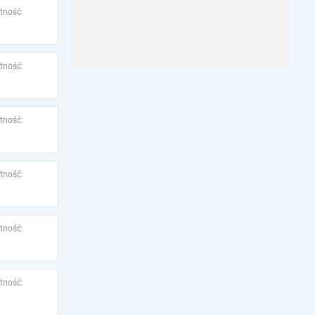
tność:
tność:
tność:
tność:
tność:
tność: