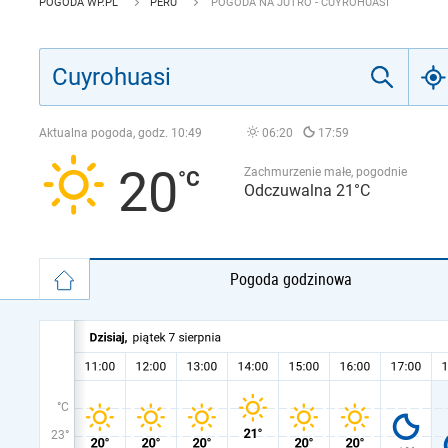
POGODA WP.PL
PERU
POGODA NA JUTRO - CUYROHUASI
Aktualna pogoda, godz.
10:49
06:20
17:59
20
Zachmurzenie małe, pogodnie
Odczuwalna 21°C
Pogoda godzinowa
°C
23°