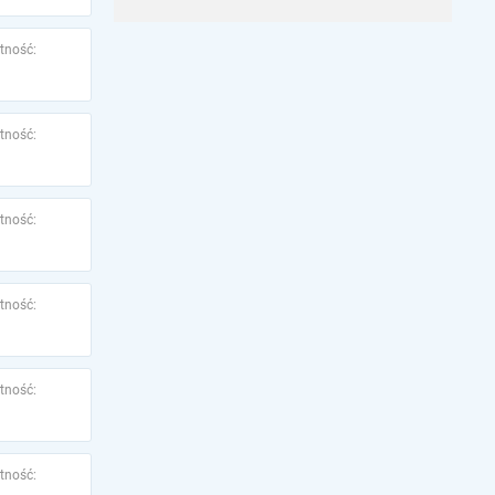
tność:
tność:
tność:
tność:
tność:
tność: