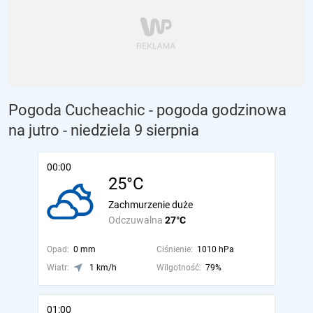
Pogoda Cucheachic - pogoda godzinowa
na jutro
- niedziela 9 sierpnia
00:00
25°C
Zachmurzenie duże
Odczuwalna
27°C
Opad:
0 mm
Ciśnienie:
1010 hPa
Wiatr:
1 km/h
Wilgotność:
79%
01:00