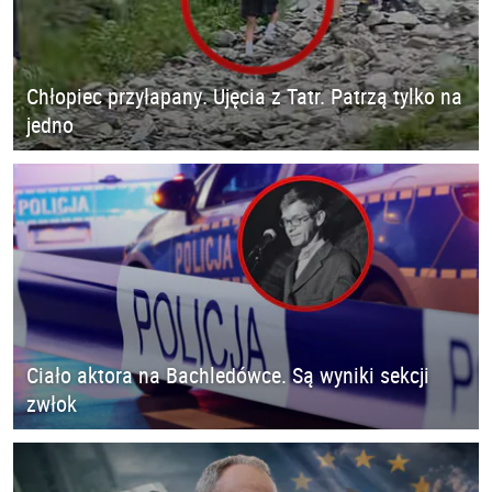
Chłopiec przyłapany. Ujęcia z Tatr. Patrzą tylko na
jedno
Ciało aktora na Bachledówce. Są wyniki sekcji
zwłok