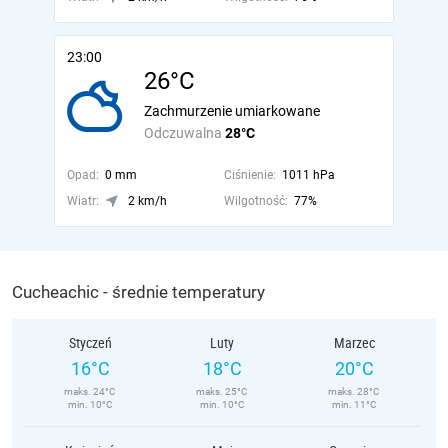
23:00
26°C
Zachmurzenie umiarkowane
Odczuwalna
28°C
Opad:
0 mm
Ciśnienie:
1011 hPa
Wiatr:
2 km/h
Wilgotność:
77%
Cucheachic - średnie temperatury
Styczeń
Luty
Marzec
16°C
18°C
20°C
maks. 24°C
maks. 25°C
maks. 28°C
min. 10°C
min. 10°C
min. 11°C