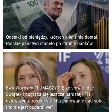
Odsetki od pieniędzy, których klient nie dostał.
Polskie państwo stanęło po stronie banków
Ewa Woydyłło TŁUMACZY SIĘ ze słów o Idze
Świątek i pogrąża się jeszcze bardziej? "Ta
dziewczyna troszkę straciła panowanie nad sobą.
I to nie jest pogardliwe"