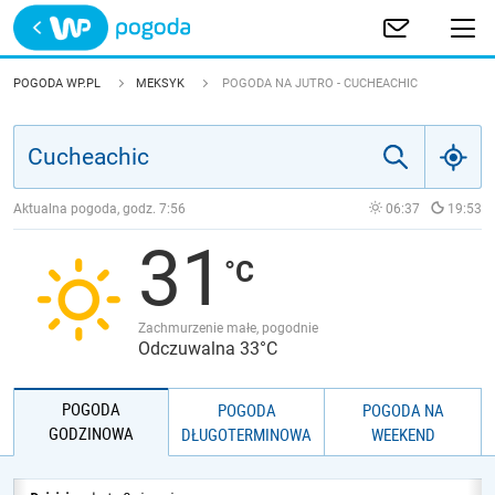
Trwa ładowanie
POLSKA
POGODA WP.PL
MEKSYK
POGODA NA JUTRO - CUCHEACHIC
EUROPA
ŚWIAT
Aktualna pogoda, godz.
7:56
06:37
19:53
31
JAKOŚĆ POWIETRZA
Zachmurzenie małe, pogodnie
Odczuwalna 33°C
POGODA
POGODA
POGODA NA
GODZINOWA
DŁUGOTERMINOWA
WEEKEND