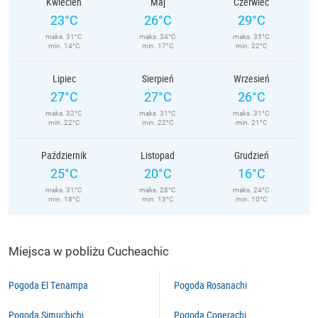
Kwiecień
Maj
Czerwiec
23°C
26°C
29°C
maks. 31°C
maks. 34°C
maks. 35°C
min. 14°C
min. 17°C
min. 22°C
Lipiec
Sierpień
Wrzesień
27°C
27°C
26°C
maks. 32°C
maks. 31°C
maks. 31°C
min. 22°C
min. 22°C
min. 21°C
Październik
Listopad
Grudzień
25°C
20°C
16°C
maks. 31°C
maks. 28°C
maks. 24°C
min. 18°C
min. 13°C
min. 10°C
Miejsca w pobliżu Cucheachic
Pogoda El Tenampa
Pogoda Rosanachi
Pogoda Simuchichi
Pogoda Coperachi