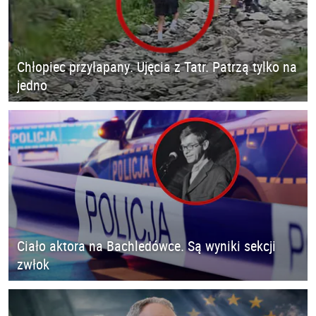
Chłopiec przyłapany. Ujęcia z Tatr. Patrzą tylko na
jedno
Ciało aktora na Bachledówce. Są wyniki sekcji
zwłok