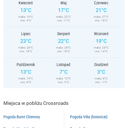
Kwiecień
Maj
Czerwiec
13°C
17°C
21°C
maks. 19°C
maks. 22°C
maks. 27°C
min. 6°C
min. 11°C
min. 16°C
Lipiec
Sierpień
Wrzesień
23°C
22°C
19°C
maks. 28°C
maks. 28°C
maks. 24°C
min. 18°C
min. 18°C
min. 14°C
Październik
Listopad
Grudzień
13°C
7°C
3°C
maks. 19°C
maks. 13°C
maks. 8°C
min. 8°C
min. 3°C
min. -1°C
Miejsca w pobliżu Crossroads
Pogoda Burnt Chimney
Pogoda Villa (historical)