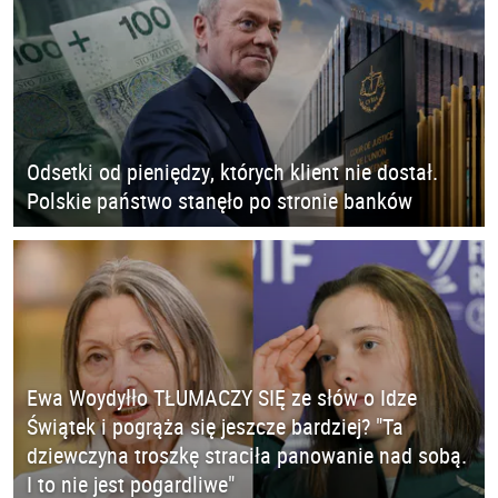
Odsetki od pieniędzy, których klient nie dostał.
Polskie państwo stanęło po stronie banków
Ewa Woydyłło TŁUMACZY SIĘ ze słów o Idze
Świątek i pogrąża się jeszcze bardziej? "Ta
dziewczyna troszkę straciła panowanie nad sobą.
I to nie jest pogardliwe"