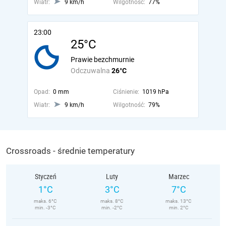
Wiatr:
9 km/h
Wilgotność:
77%
23:00
25°C
Prawie bezchmurnie
Odczuwalna
26°C
Opad:
0 mm
Ciśnienie:
1019 hPa
Wiatr:
9 km/h
Wilgotność:
79%
Crossroads - średnie temperatury
Styczeń
Luty
Marzec
1°C
3°C
7°C
maks. 6°C
maks. 8°C
maks. 13°C
min. -3°C
min. -2°C
min. 2°C