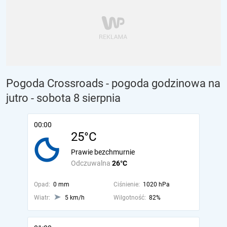
Pogoda Crossroads - pogoda godzinowa na
jutro
- sobota 8 sierpnia
00:00
25°C
Prawie bezchmurnie
Odczuwalna
26°C
Opad:
0 mm
Ciśnienie:
1020 hPa
Wiatr:
5 km/h
Wilgotność:
82%