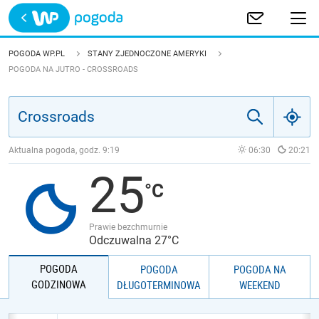
Trwa ładowanie
POLSKA
POGODA WP.PL
STANY ZJEDNOCZONE AMERYKI
POGODA NA JUTRO - CROSSROADS
EUROPA
ŚWIAT
Aktualna pogoda, godz.
9:19
06:30
20:21
JAKOŚĆ POWIETRZA
25
Prawie bezchmurnie
Odczuwalna 27°C
POGODA
POGODA
POGODA NA
GODZINOWA
DŁUGOTERMINOWA
WEEKEND