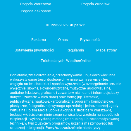
Pogoda Warszawa
Pogoda Wrocław
Pogoda Zakopane
© 1995-2026 Grupa WP
Reklama
O nas
Prywatność
Ustawienia prywatności
Regulamin
Mapa strony
Źródło danych: WeatherOnline
Pobieranie, zwielokrotnianie, przechowywanie lub jakiekolwiek inne
wykorzystywanie treści dostępnych w niniejszym serwisie - bez
względu na ich charakter i sposób wyrażenia (w szczególności lecz nie
wyłącznie: słowne, słowno-muzyczne, muzyczne, audiowizualne,
audialne, tekstowe, graficzne i zawarte w nich dane i informacje, bazy
danych i zawarte w nich dane) oraz formę (np. literackie,
publicystyczne, naukowe, kartograficzne, programy komputerowe,
plastyczne, fotograficzne) wymaga uprzedniej i jednoznacznej zgody
Wirtualna Polska Media Spółka Akcyjna z siedzibą w Warszawie,
będącej właścicielem niniejszego serwisu, bez względu na sposób ich
eksploracji i wykorzystaną metodę (manualną lub zautomatyzowaną
technikę, w tym z użyciem programów uczenia maszynowego lub
sztucznej inteligencji). Powyższe zastrzeżenie nie dotyczy