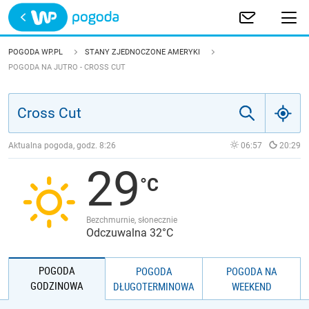
Trwa ładowanie
POLSKA
POGODA WP.PL
STANY ZJEDNOCZONE AMERYKI
POGODA NA JUTRO - CROSS CUT
EUROPA
ŚWIAT
Aktualna pogoda, godz.
8:26
06:57
20:29
JAKOŚĆ POWIETRZA
29
Bezchmurnie, słonecznie
Odczuwalna 32°C
POGODA
POGODA
POGODA NA
GODZINOWA
DŁUGOTERMINOWA
WEEKEND