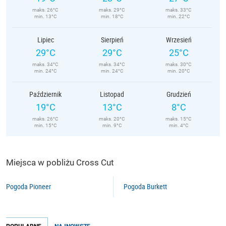
maks. 26°C
maks. 29°C
maks. 33°C
min. 13°C
min. 18°C
min. 22°C
Lipiec
Sierpień
Wrzesień
29°C
29°C
25°C
maks. 34°C
maks. 34°C
maks. 30°C
min. 24°C
min. 24°C
min. 20°C
Październik
Listopad
Grudzień
19°C
13°C
8°C
maks. 26°C
maks. 20°C
maks. 15°C
min. 15°C
min. 9°C
min. 4°C
Miejsca w pobliżu Cross Cut
Pogoda Pioneer
Pogoda Burkett