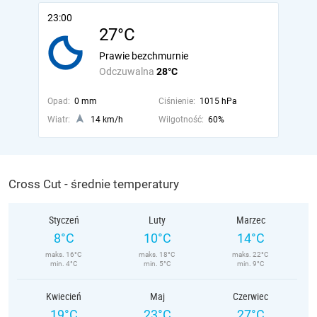
23:00
27°C
Prawie bezchmurnie
Odczuwalna
28°C
Opad:
0 mm
Ciśnienie:
1015 hPa
Wiatr:
14 km/h
Wilgotność:
60%
Cross Cut - średnie temperatury
Styczeń
Luty
Marzec
8°C
10°C
14°C
maks. 16°C
maks. 18°C
maks. 22°C
min. 4°C
min. 5°C
min. 9°C
Kwiecień
Maj
Czerwiec
19°C
23°C
27°C