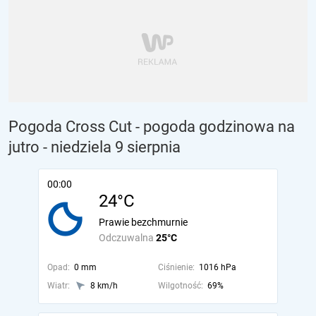
Pogoda Cross Cut - pogoda godzinowa na
jutro
- niedziela 9 sierpnia
00:00
24°C
Prawie bezchmurnie
Odczuwalna
25°C
Opad:
0 mm
Ciśnienie:
1016 hPa
Wiatr:
8 km/h
Wilgotność:
69%