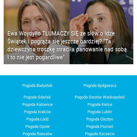
Ewa Woydyłło TŁUMACZY SIĘ ze słów o Idze
Świątek i pogrąża się jeszcze bardziej? "Ta
dziewczyna troszkę straciła panowanie nad sobą.
I to nie jest pogardliwe"
Pogoda Białystok
Pogoda Bydgoszcz
Pogoda Gdańsk
Pogoda Gorzów Wielkopolski
Pogoda Katowice
Pogoda Kielce
Pogoda Kraków
Pogoda Lublin
Pogoda Łódź
Pogoda Olsztyn
Pogoda Opole
Pogoda Poznań
Pogoda Rzeszów
Pogoda Szczecin