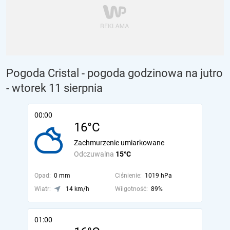
Pogoda Cristal - pogoda godzinowa na jutro
- wtorek 11 sierpnia
00:00
16°C
Zachmurzenie umiarkowane
Odczuwalna
15°C
Opad:
0 mm
Ciśnienie:
1019 hPa
Wiatr:
14 km/h
Wilgotność:
89%
01:00