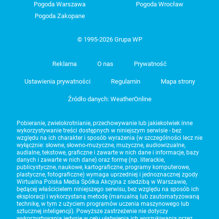
Pogoda Warszawa
Pogoda Wrocław
Pogoda Zakopane
© 1995-2026 Grupa WP
Reklama
O nas
Prywatność
Ustawienia prywatności
Regulamin
Mapa strony
Źródło danych: WeatherOnline
Pobieranie, zwielokrotnianie, przechowywanie lub jakiekolwiek inne
wykorzystywanie treści dostępnych w niniejszym serwisie - bez
względu na ich charakter i sposób wyrażenia (w szczególności lecz nie
wyłącznie: słowne, słowno-muzyczne, muzyczne, audiowizualne,
audialne, tekstowe, graficzne i zawarte w nich dane i informacje, bazy
danych i zawarte w nich dane) oraz formę (np. literackie,
publicystyczne, naukowe, kartograficzne, programy komputerowe,
plastyczne, fotograficzne) wymaga uprzedniej i jednoznacznej zgody
Wirtualna Polska Media Spółka Akcyjna z siedzibą w Warszawie,
będącej właścicielem niniejszego serwisu, bez względu na sposób ich
eksploracji i wykorzystaną metodę (manualną lub zautomatyzowaną
technikę, w tym z użyciem programów uczenia maszynowego lub
sztucznej inteligencji). Powyższe zastrzeżenie nie dotyczy
wykorzystywania jedynie w celu ułatwienia ich wyszukiwania przez