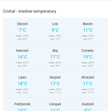
Cristal - średnie temperatury
Styczeń
Luty
Marzec
7°C
9°C
11°C
maks. 16°C
maks. 18°C
maks. 20°C
min. 0°C
min. 1°C
min. 2°C
Kwiecień
Maj
Czerwiec
14°C
17°C
19°C
maks. 23°C
maks. 26°C
maks. 26°C
min. 5°C
min. 8°C
min. 12°C
Lipiec
Sierpień
Wrzesień
18°C
17°C
17°C
maks. 23°C
maks. 23°C
maks. 21°C
min. 12°C
min. 11°C
min. 11°C
Październik
Listopad
Grudzień
14°C
11°C
8°C