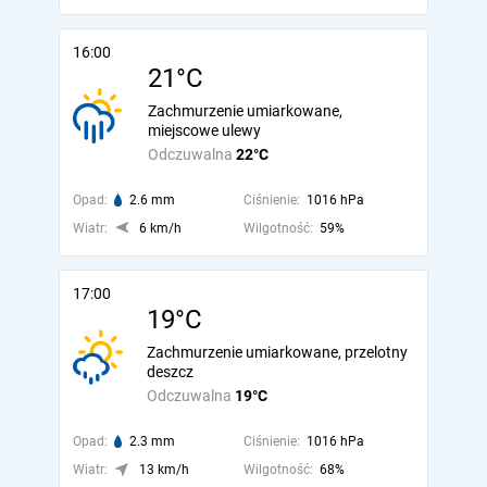
16:00
21°C
Zachmurzenie umiarkowane,
miejscowe ulewy
Odczuwalna
22°C
Opad:
2.6 mm
Ciśnienie:
1016 hPa
Wiatr:
6 km/h
Wilgotność:
59%
17:00
19°C
Zachmurzenie umiarkowane, przelotny
deszcz
Odczuwalna
19°C
Opad:
2.3 mm
Ciśnienie:
1016 hPa
Wiatr:
13 km/h
Wilgotność:
68%