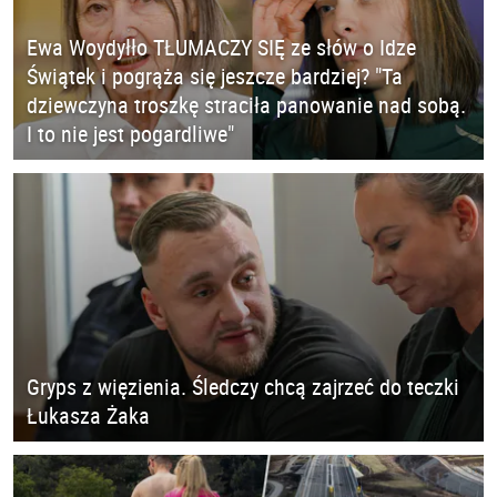
Ewa Woydyłło TŁUMACZY SIĘ ze słów o Idze
Świątek i pogrąża się jeszcze bardziej? "Ta
dziewczyna troszkę straciła panowanie nad sobą.
I to nie jest pogardliwe"
Gryps z więzienia. Śledczy chcą zajrzeć do teczki
Łukasza Żaka