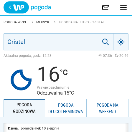
Trwa ładowanie
POLSKA
POGODA WP.PL
MEKSYK
POGODA NA JUTRO - CRISTAL
EUROPA
ŚWIAT
Aktualna pogoda, godz.
12:23
07:36
20:46
16
JAKOŚĆ POWIETRZA
Prawie bezchmurnie
Odczuwalna 15°C
POGODA
POGODA
POGODA NA
GODZINOWA
DŁUGOTERMINOWA
WEEKEND