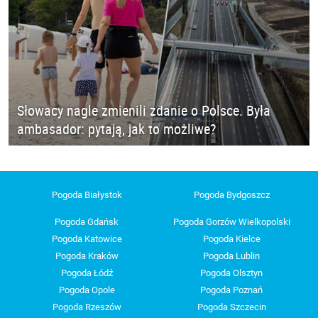
Słowacy nagle zmienili zdanie o Polsce. Była
ambasador: pytają, jak to możliwe?
Pogoda Białystok
Pogoda Bydgoszcz
Pogoda Gdańsk
Pogoda Gorzów Wielkopolski
Pogoda Katowice
Pogoda Kielce
Pogoda Kraków
Pogoda Lublin
Pogoda Łódź
Pogoda Olsztyn
Pogoda Opole
Pogoda Poznań
Pogoda Rzeszów
Pogoda Szczecin