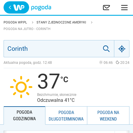
Trwa ładowanie
POLSKA
POGODA WP.PL
STANY ZJEDNOCZONE AMERYKI
POGODA NA JUTRO - CORINTH
EUROPA
ŚWIAT
Aktualna pogoda, godz.
12:48
06:46
20:24
JAKOŚĆ POWIETRZA
37
Bezchmurnie, słonecznie
Odczuwalna 41°C
POGODA
POGODA
POGODA NA
GODZINOWA
DŁUGOTERMINOWA
WEEKEND