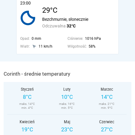
23:00
29°C
Bezchmurnie, słonecznie
Odczuwalna
32°C
Opad:
0 mm
Ciśnienie:
1016 hPa
Wiatr:
11 km/h
Wilgotność:
58%
Corinth - średnie temperatury
Styczeń
Luty
Marzec
8°C
10°C
14°C
maks. 14°C
maks. 16°C
maks. 21°C
min. 4°C
min. 5°C
min. 9°C
Kwiecień
Maj
Czerwiec
19°C
23°C
27°C