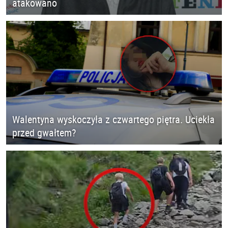
atakowano
Walentyna wyskoczyła z czwartego piętra. Uciekła
przed gwałtem?