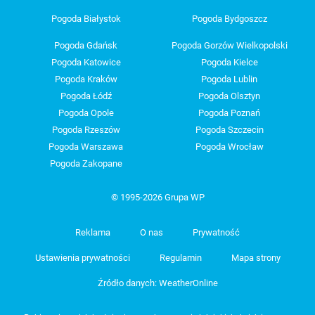
Pogoda Białystok
Pogoda Bydgoszcz
Pogoda Gdańsk
Pogoda Gorzów Wielkopolski
Pogoda Katowice
Pogoda Kielce
Pogoda Kraków
Pogoda Lublin
Pogoda Łódź
Pogoda Olsztyn
Pogoda Opole
Pogoda Poznań
Pogoda Rzeszów
Pogoda Szczecin
Pogoda Warszawa
Pogoda Wrocław
Pogoda Zakopane
© 1995-2026 Grupa WP
Reklama
O nas
Prywatność
Ustawienia prywatności
Regulamin
Mapa strony
Źródło danych: WeatherOnline