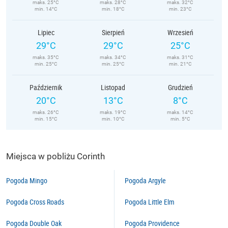
maks. 25°C
maks. 28°C
maks. 32°C
min. 14°C
min. 18°C
min. 23°C
Lipiec
Sierpień
Wrzesień
29°C
29°C
25°C
maks. 35°C
maks. 34°C
maks. 31°C
min. 25°C
min. 25°C
min. 21°C
Październik
Listopad
Grudzień
20°C
13°C
8°C
maks. 26°C
maks. 19°C
maks. 14°C
min. 15°C
min. 10°C
min. 5°C
Miejsca w pobliżu Corinth
Pogoda Mingo
Pogoda Argyle
Pogoda Cross Roads
Pogoda Little Elm
Pogoda Double Oak
Pogoda Providence