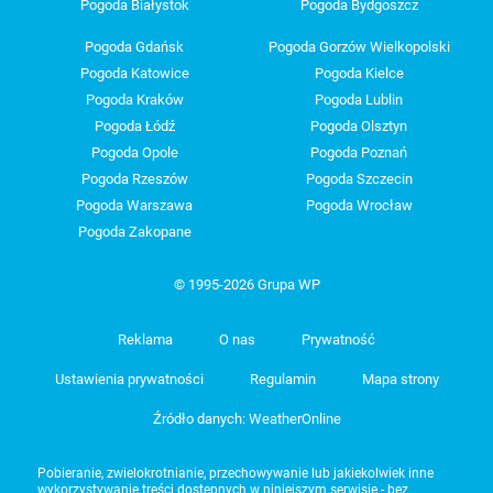
Pogoda Białystok
Pogoda Bydgoszcz
Pogoda Gdańsk
Pogoda Gorzów Wielkopolski
Pogoda Katowice
Pogoda Kielce
Pogoda Kraków
Pogoda Lublin
Pogoda Łódź
Pogoda Olsztyn
Pogoda Opole
Pogoda Poznań
Pogoda Rzeszów
Pogoda Szczecin
Pogoda Warszawa
Pogoda Wrocław
Pogoda Zakopane
© 1995-2026 Grupa WP
Reklama
O nas
Prywatność
Ustawienia prywatności
Regulamin
Mapa strony
Źródło danych: WeatherOnline
Pobieranie, zwielokrotnianie, przechowywanie lub jakiekolwiek inne
wykorzystywanie treści dostępnych w niniejszym serwisie - bez