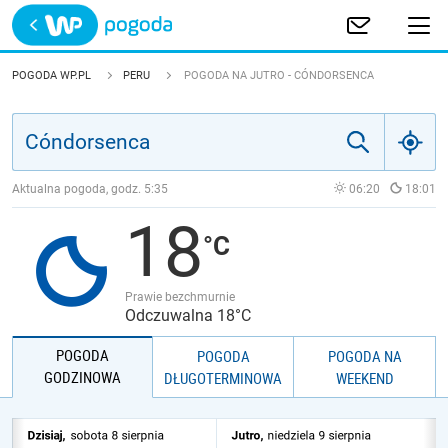
Trwa ładowanie
POLSKA
POGODA WP.PL
PERU
POGODA NA JUTRO - CÓNDORSENCA
EUROPA
ŚWIAT
Aktualna pogoda, godz.
5:35
06:20
18:01
18
JAKOŚĆ POWIETRZA
Prawie bezchmurnie
Odczuwalna 18°C
POGODA
POGODA
POGODA NA
GODZINOWA
DŁUGOTERMINOWA
WEEKEND