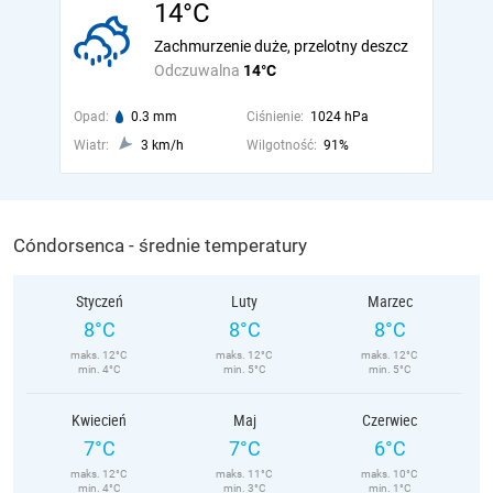
14°C
Zachmurzenie duże, przelotny deszcz
Odczuwalna
14°C
Opad:
0.3 mm
Ciśnienie:
1024 hPa
Wiatr:
3 km/h
Wilgotność:
91%
Cóndorsenca - średnie temperatury
Styczeń
Luty
Marzec
8°C
8°C
8°C
maks. 12°C
maks. 12°C
maks. 12°C
min. 4°C
min. 5°C
min. 5°C
Kwiecień
Maj
Czerwiec
7°C
7°C
6°C
maks. 12°C
maks. 11°C
maks. 10°C
min. 4°C
min. 3°C
min. 1°C