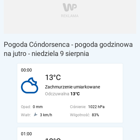
Pogoda Cóndorsenca - pogoda godzinowa
na jutro
- niedziela 9 sierpnia
00:00
13°C
Zachmurzenie umiarkowane
Odczuwalna
13°C
Opad:
0 mm
Ciśnienie:
1022 hPa
Wiatr:
3 km/h
Wilgotność:
83%
01:00