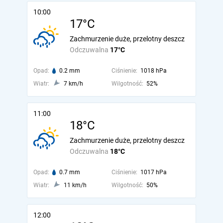
10:00
17°C
Zachmurzenie duże, przelotny deszcz
Odczuwalna
17°C
Opad:
0.2 mm
Ciśnienie:
1018 hPa
Wiatr:
7 km/h
Wilgotność:
52%
11:00
18°C
Zachmurzenie duże, przelotny deszcz
Odczuwalna
18°C
Opad:
0.7 mm
Ciśnienie:
1017 hPa
Wiatr:
11 km/h
Wilgotność:
50%
12:00