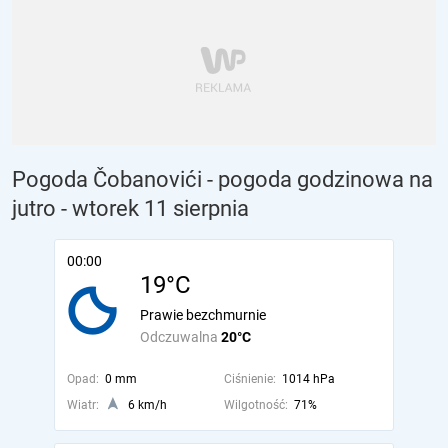
Pogoda Čobanovići - pogoda godzinowa na
jutro
- wtorek 11 sierpnia
00:00
19°C
Prawie bezchmurnie
Odczuwalna
20°C
Opad:
0 mm
Ciśnienie:
1014 hPa
Wiatr:
6 km/h
Wilgotność:
71%