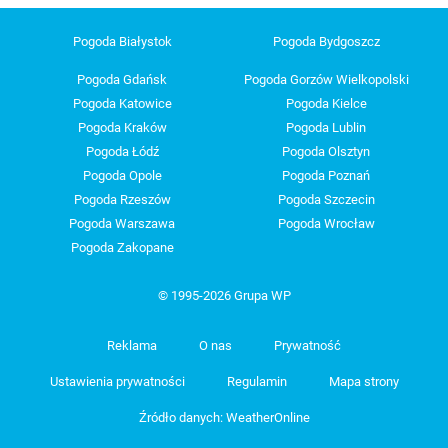
Pogoda Białystok
Pogoda Bydgoszcz
Pogoda Gdańsk
Pogoda Gorzów Wielkopolski
Pogoda Katowice
Pogoda Kielce
Pogoda Kraków
Pogoda Lublin
Pogoda Łódź
Pogoda Olsztyn
Pogoda Opole
Pogoda Poznań
Pogoda Rzeszów
Pogoda Szczecin
Pogoda Warszawa
Pogoda Wrocław
Pogoda Zakopane
© 1995-2026 Grupa WP
Reklama
O nas
Prywatność
Ustawienia prywatności
Regulamin
Mapa strony
Źródło danych: WeatherOnline