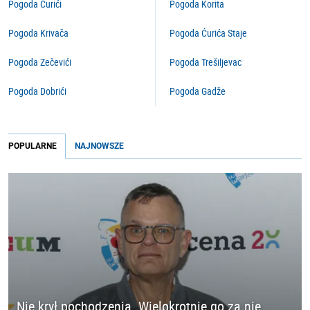
Pogoda Ćurići
Pogoda Korita
Pogoda Krivača
Pogoda Ćurića Staje
Pogoda Zečevići
Pogoda Trešiljevac
Pogoda Dobrići
Pogoda Gadže
POPULARNE
NAJNOWSZE
Nie krył pochodzenia. Wielokrotnie go za nie