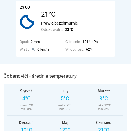
23:00
21°C
Prawie bezchmurnie
Odczuwalna
23°C
Opad:
0 mm
Ciśnienie:
1014 hPa
Wiatr:
6 km/h
Wilgotność:
62%
Čobanovići - średnie temperatury
Styczeń
Luty
Marzec
4°C
5°C
8°C
maks. 7°C
maks. 9°C
maks. 12°C
min. 0°C
min. 0°C
min. 3°C
Kwiecień
Maj
Czerwiec
12°C
17°C
21°C