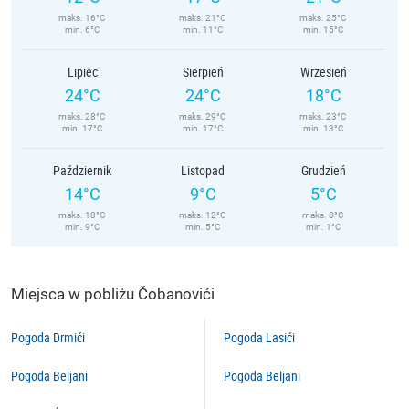
maks. 16°C
maks. 21°C
maks. 25°C
min. 6°C
min. 11°C
min. 15°C
Lipiec
Sierpień
Wrzesień
24°C
24°C
18°C
maks. 28°C
maks. 29°C
maks. 23°C
min. 17°C
min. 17°C
min. 13°C
Październik
Listopad
Grudzień
14°C
9°C
5°C
maks. 18°C
maks. 12°C
maks. 8°C
min. 9°C
min. 5°C
min. 1°C
Miejsca w pobliżu Čobanovići
Pogoda Drmići
Pogoda Lasići
Pogoda Beljani
Pogoda Beljani