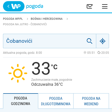
Trwa ładowanie
POLSKA
POGODA WP.PL
BOŚNIA I HERCEGOWINA
POGODA NA JUTRO - ČOBANOVIĆI
EUROPA
ŚWIAT
Aktualna pogoda, godz.
8:00
05:51
20:05
JAKOŚĆ POWIETRZA
33
Zachmurzenie małe, pogodnie
Odczuwalna 36°C
POGODA
POGODA
POGODA NA
GODZINOWA
DŁUGOTERMINOWA
WEEKEND