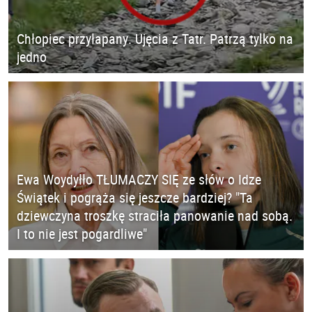
Chłopiec przyłapany. Ujęcia z Tatr. Patrzą tylko na
jedno
Ewa Woydyłło TŁUMACZY SIĘ ze słów o Idze
Świątek i pogrąża się jeszcze bardziej? "Ta
dziewczyna troszkę straciła panowanie nad sobą.
I to nie jest pogardliwe"