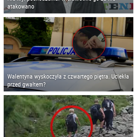
atakowano
Walentyna wyskoczyła z czwartego piętra. Uciekła
przed gwałtem?