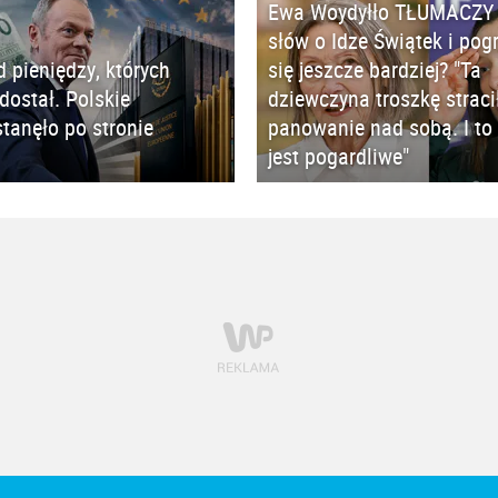
Ewa Woydyłło TŁUMACZY 
słów o Idze Świątek i pog
d pieniędzy, których
się jeszcze bardziej? "Ta
 dostał. Polskie
dziewczyna troszkę straci
tanęło po stronie
panowanie nad sobą. I to 
jest pogardliwe"