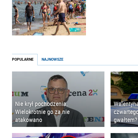
POPULARNE
NAJNOWSZE
Nie krył pochodzenia.
Walentyna
Wielokrotnie go za nie
czwartego
atakowano
gwałtem?