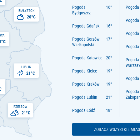
C
Pogoda
Pogoda 
BIAŁYSTOK
Bydgoszcz
20°C
Pogoda
Pogoda Gdańsk
Pogoda
AWA
Pogoda Gorzów
1°C
Wielkopolski
Pogoda 
Pogoda Katowice
Pogoda
Warsza
LUBLIN
Pogoda Kielce
21°C
Pogoda
Pogoda Kraków
C
Pogoda
Pogoda Lublin
Zakopa
RZESZÓW
Pogoda Łódź
21°C
ZOBACZ WSZYSTKIE MIAS