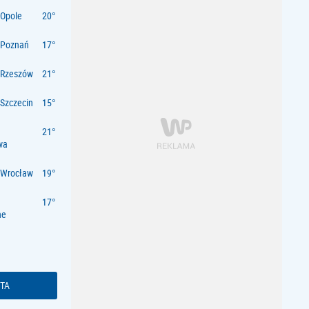
Opole
 Poznań
 Rzeszów
Szczecin
wa
 Wrocław
ne
TA