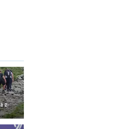
ia z
o