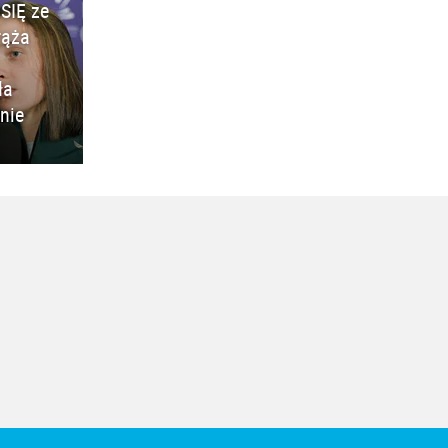
SIĘ ze
rąża
ła
nie