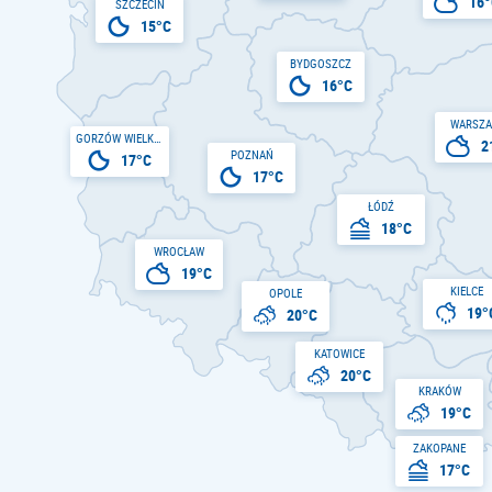
16°
SZCZECIN
15°C
BYDGOSZCZ
16°C
WARSZ
GORZÓW WIELKOPOLSKI
2
POZNAŃ
17°C
17°C
ŁÓDŹ
18°C
WROCŁAW
19°C
KIELCE
OPOLE
19°
20°C
KATOWICE
20°C
KRAKÓW
19°C
ZAKOPANE
17°C