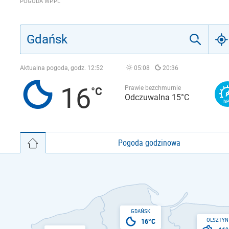
POGODA WP.PL
Aktualna pogoda, godz.
12:52
05:08
20:36
16
Prawie bezchmurnie
Odczuwalna 15°C
Pogoda godzinowa
GDAŃSK
OLSZTYN
16°C