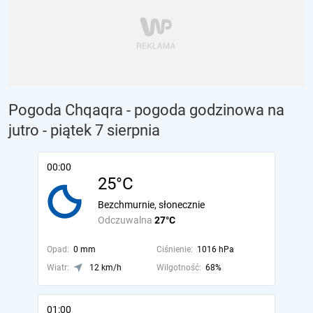
Pogoda Chqaqra - pogoda godzinowa na
jutro
- piątek 7 sierpnia
00:00
25°C
Bezchmurnie, słonecznie
Odczuwalna
27°C
Opad:
0 mm
Ciśnienie:
1016 hPa
Wiatr:
12 km/h
Wilgotność:
68%
01:00