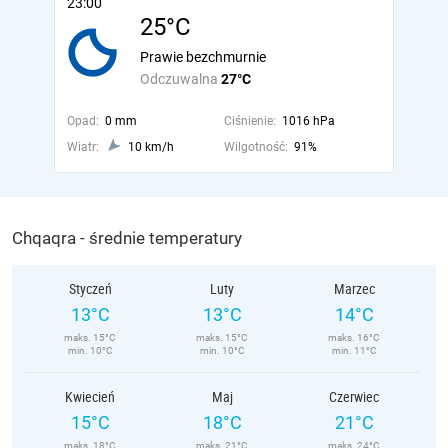
23:00
25°C
Prawie bezchmurnie
Odczuwalna
27°C
Opad:
0 mm
Ciśnienie:
1016 hPa
Wiatr:
10 km/h
Wilgotność:
91%
Chqaqra - średnie temperatury
Styczeń
Luty
Marzec
13°C
13°C
14°C
maks. 15°C
maks. 15°C
maks. 16°C
min. 10°C
min. 10°C
min. 11°C
Kwiecień
Maj
Czerwiec
15°C
18°C
21°C
maks. 18°C
maks. 21°C
maks. 24°C