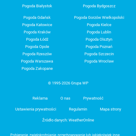
Pogoda Białystok
Pogoda Bydgoszcz
Pogoda Gdańsk
Pogoda Gorzów Wielkopolski
Pogoda Katowice
Pogoda Kielce
Pogoda Kraków
Pogoda Lublin
Pogoda Łódź
Pogoda Olsztyn
Pogoda Opole
Pogoda Poznań
Pogoda Rzeszów
Pogoda Szczecin
Pogoda Warszawa
Pogoda Wrocław
Pogoda Zakopane
© 1995-2026 Grupa WP
Reklama
O nas
Prywatność
Ustawienia prywatności
Regulamin
Mapa strony
Źródło danych: WeatherOnline
Pobieranie, zwielokrotnianie, przechowywanie lub jakiekolwiek inne