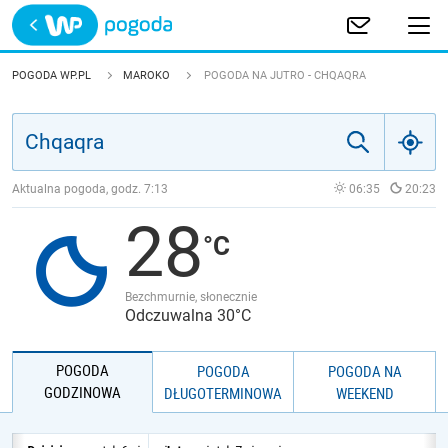
Trwa ładowanie
POLSKA
POGODA WP.PL
MAROKO
POGODA NA JUTRO - CHQAQRA
EUROPA
ŚWIAT
Aktualna pogoda, godz.
7:13
06:35
20:23
28
JAKOŚĆ POWIETRZA
Bezchmurnie, słonecznie
Odczuwalna 30°C
POGODA
POGODA
POGODA NA
GODZINOWA
DŁUGOTERMINOWA
WEEKEND