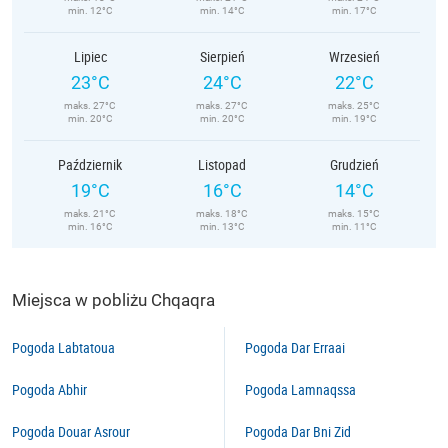
min. 12°C
min. 14°C
min. 17°C
Lipiec
Sierpień
Wrzesień
23°C
24°C
22°C
maks. 27°C
maks. 27°C
maks. 25°C
min. 20°C
min. 20°C
min. 19°C
Październik
Listopad
Grudzień
19°C
16°C
14°C
maks. 21°C
maks. 18°C
maks. 15°C
min. 16°C
min. 13°C
min. 11°C
Miejsca w pobliżu Chqaqra
Pogoda Labtatoua
Pogoda Dar Erraai
Pogoda Abhir
Pogoda Lamnaqssa
Pogoda Douar Asrour
Pogoda Dar Bni Zid