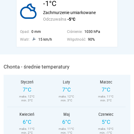
-1°C
Zachmurzenie umiarkowane
Odczuwalna
-5°C
Opad:
0 mm
Ciśnienie:
1030 hPa
Wiatr:
15 km/h
Wilgotność:
90%
Chonta - średnie temperatury
Styczeń
Luty
Marzec
7°C
7°C
7°C
maks. 12°C
maks. 12°C
maks. 11°C
min. 3°C
min. 3°C
min. 3°C
Kwiecień
Maj
Czerwiec
6°C
6°C
5°C
maks. 11°C
maks. 11°C
maks. 10°C
min. 2°C
min. 1°C
min. -1°C