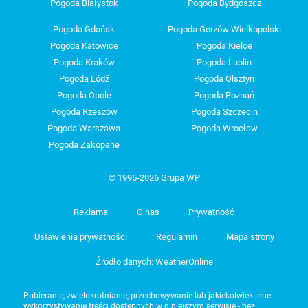
Pogoda Białystok
Pogoda Bydgoszcz
Pogoda Gdańsk
Pogoda Gorzów Wielkopolski
Pogoda Katowice
Pogoda Kielce
Pogoda Kraków
Pogoda Lublin
Pogoda Łódź
Pogoda Olsztyn
Pogoda Opole
Pogoda Poznań
Pogoda Rzeszów
Pogoda Szczecin
Pogoda Warszawa
Pogoda Wrocław
Pogoda Zakopane
© 1995-2026 Grupa WP
Reklama
O nas
Prywatność
Ustawienia prywatności
Regulamin
Mapa strony
Źródło danych: WeatherOnline
Pobieranie, zwielokrotnianie, przechowywanie lub jakiekolwiek inne
wykorzystywanie treści dostępnych w niniejszym serwisie - bez