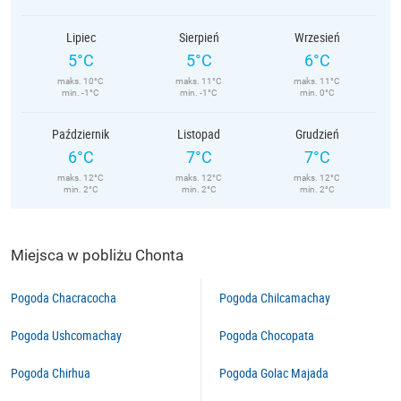
Lipiec
Sierpień
Wrzesień
5°C
5°C
6°C
maks. 10°C
maks. 11°C
maks. 11°C
min. -1°C
min. -1°C
min. 0°C
Październik
Listopad
Grudzień
6°C
7°C
7°C
maks. 12°C
maks. 12°C
maks. 12°C
min. 2°C
min. 2°C
min. 2°C
Miejsca w pobliżu Chonta
Pogoda Chacracocha
Pogoda Chilcamachay
Pogoda Ushcomachay
Pogoda Chocopata
Pogoda Chirhua
Pogoda Golac Majada