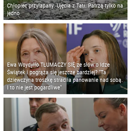
Chłopiec przyłapany. Ujęcia z Tatr. Patrzą tylko na
jedno
Ewa Woydyłło TŁUMACZY SIĘ ze słów o Idze
Świątek i pogrąża się jeszcze bardziej? "Ta
dziewczyna troszkę straciła panowanie nad sobą.
I to nie jest pogardliwe"