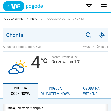
Trwa ładowanie
POLSKA
POGODA WP.PL
PERU
POGODA NA JUTRO - CHONTA
EUROPA
ŚWIAT
Aktualna pogoda, godz.
6:38
06:22
18:04
4
JAKOŚĆ POWIETRZA
Zachmurzenie duże
Odczuwalna 1°C
POGODA
POGODA
POGODA NA
GODZINOWA
DŁUGOTERMINOWA
WEEKEND