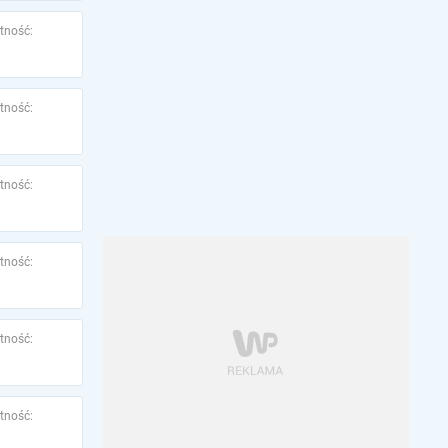
tność:
tność:
tność:
tność:
tność:
tność: