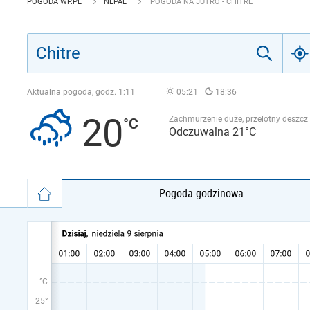
POGODA WP.PL
NEPAL
POGODA NA JUTRO - CHITRE
Aktualna pogoda, godz.
1:11
05:21
18:36
20
Zachmurzenie duże, przelotny deszcz
Odczuwalna 21°C
Pogoda godzinowa
°C
25°