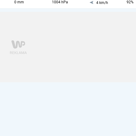
0 mm
1004 hPa
92%
4 km/h