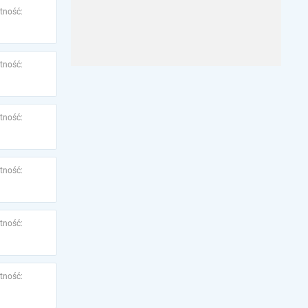
tność:
tność:
tność:
tność:
tność:
tność: