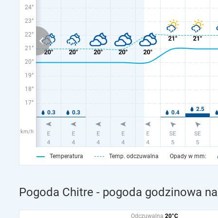
24°
23°
22°
21°
20°
19°
18°
17°
km/h
Temperatura
Temp. odczuwalna
Opady w mm:
Pogoda Chitre - pogoda godzinowa na 
Odczuwalna
20°C