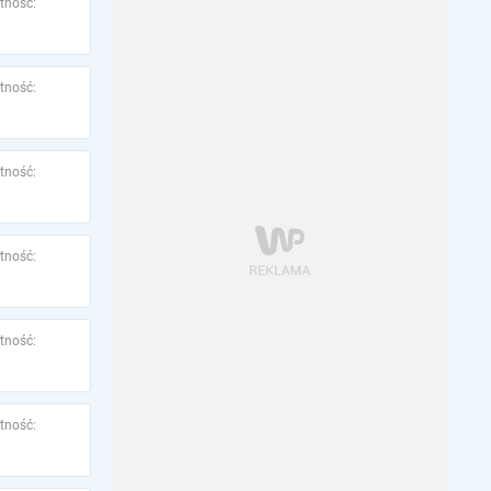
tność:
tność:
tność:
tność:
tność:
tność: