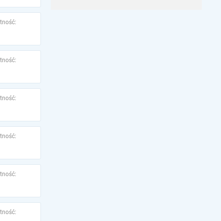
tność:
tność:
tność:
tność:
tność:
tność: