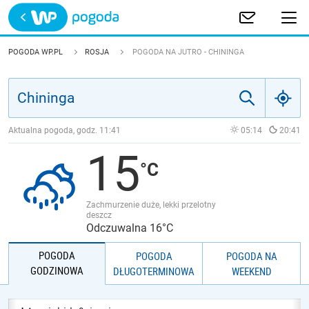
Trwa ładowanie
POLSKA
POGODA WP.PL
ROSJA
POGODA NA JUTRO - CHININGA
EUROPA
ŚWIAT
Aktualna pogoda, godz.
11:41
05:14
20:41
15
JAKOŚĆ POWIETRZA
Zachmurzenie duże, lekki przelotny
deszcz
Odczuwalna 16°C
POGODA
POGODA
POGODA NA
GODZINOWA
DŁUGOTERMINOWA
WEEKEND