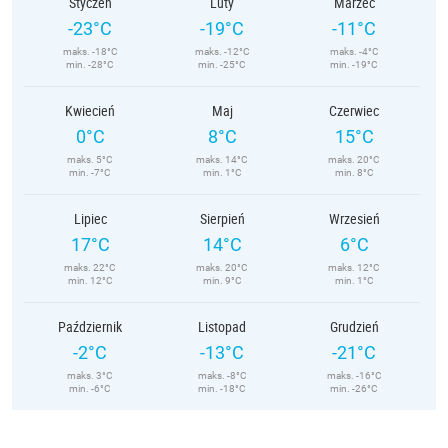
Styczeń
Luty
Marzec
-23°C
-19°C
-11°C
maks. -18°C
maks. -12°C
maks. -4°C
min. -28°C
min. -25°C
min. -19°C
Kwiecień
Maj
Czerwiec
0°C
8°C
15°C
maks. 5°C
maks. 14°C
maks. 20°C
min. -7°C
min. 1°C
min. 8°C
Lipiec
Sierpień
Wrzesień
17°C
14°C
6°C
maks. 22°C
maks. 20°C
maks. 12°C
min. 12°C
min. 9°C
min. 1°C
Październik
Listopad
Grudzień
-2°C
-13°C
-21°C
maks. 3°C
maks. -8°C
maks. -16°C
min. -6°C
min. -18°C
min. -26°C