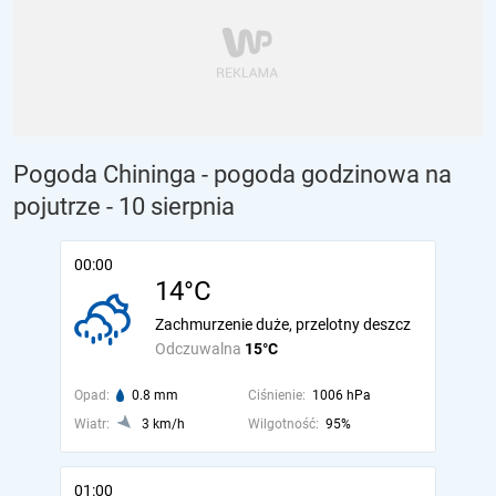
Pogoda Chininga - pogoda godzinowa na
pojutrze
- 10 sierpnia
00:00
14°C
Zachmurzenie duże, przelotny deszcz
Odczuwalna
15°C
Opad:
0.8 mm
Ciśnienie:
1006 hPa
Wiatr:
3 km/h
Wilgotność:
95%
01:00