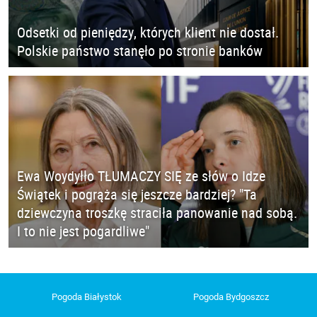
Odsetki od pieniędzy, których klient nie dostał.
Polskie państwo stanęło po stronie banków
Ewa Woydyłło TŁUMACZY SIĘ ze słów o Idze
Świątek i pogrąża się jeszcze bardziej? "Ta
dziewczyna troszkę straciła panowanie nad sobą.
I to nie jest pogardliwe"
Pogoda Białystok
Pogoda Bydgoszcz