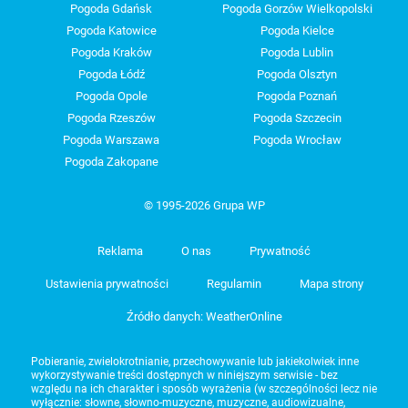
Pogoda Gdańsk
Pogoda Gorzów Wielkopolski
Pogoda Katowice
Pogoda Kielce
Pogoda Kraków
Pogoda Lublin
Pogoda Łódź
Pogoda Olsztyn
Pogoda Opole
Pogoda Poznań
Pogoda Rzeszów
Pogoda Szczecin
Pogoda Warszawa
Pogoda Wrocław
Pogoda Zakopane
© 1995-2026 Grupa WP
Reklama
O nas
Prywatność
Ustawienia prywatności
Regulamin
Mapa strony
Źródło danych: WeatherOnline
Pobieranie, zwielokrotnianie, przechowywanie lub jakiekolwiek inne
wykorzystywanie treści dostępnych w niniejszym serwisie - bez
względu na ich charakter i sposób wyrażenia (w szczególności lecz nie
wyłącznie: słowne, słowno-muzyczne, muzyczne, audiowizualne,