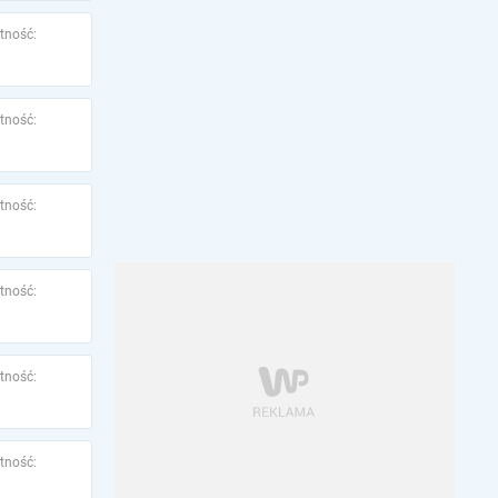
tność:
tność:
tność:
tność:
tność:
tność: