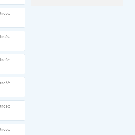
tność:
tność:
tność:
tność:
tność:
tność: