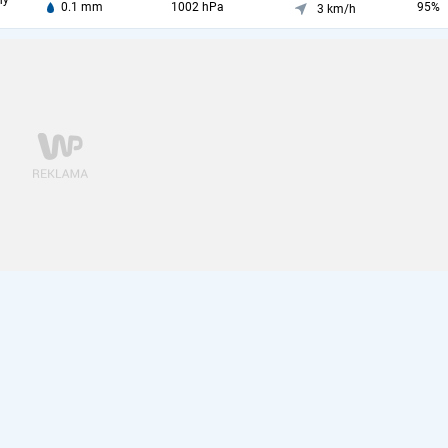
ny
0.1 mm
1002 hPa
95%
3 km/h