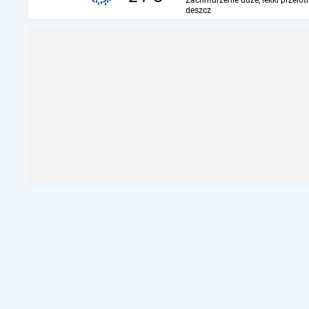
Zachmurzenie duże, lekki przelot
deszcz