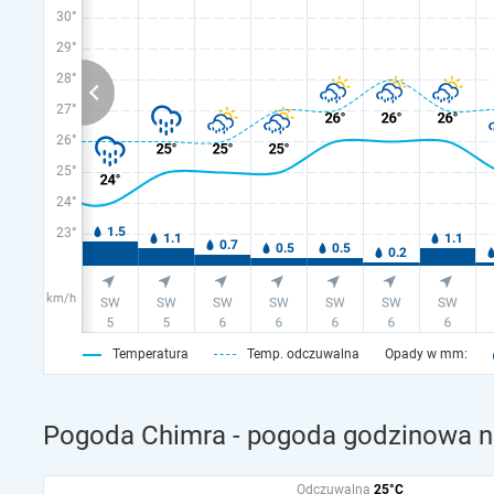
30°
29°
28°
27°
26°
25°
24°
23°
km/h
Temperatura
Temp. odczuwalna
Opady w mm:
Pogoda Chimra - pogoda godzinowa na
Odczuwalna
25°C