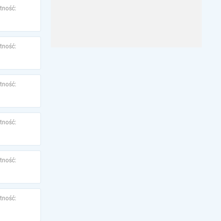
tność:
tność:
tność:
tność:
tność:
tność: