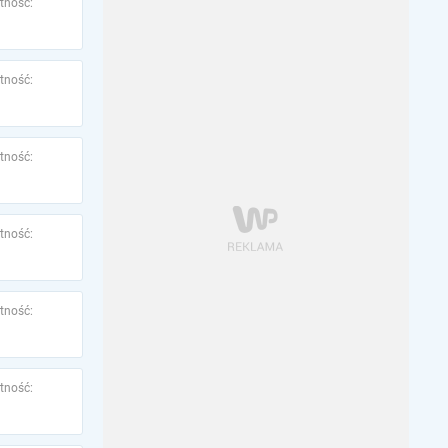
tność:
tność:
tność:
tność:
tność:
tność: