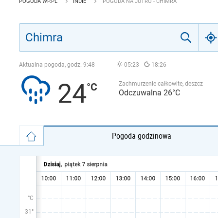
POGODA WP.PL
INDIE
POGODA NA JUTRO - CHIMRA
Aktualna pogoda, godz.
9:48
05:23
18:26
24
Zachmurzenie całkowite, deszcz
Odczuwalna 26°C
Pogoda godzinowa
°C
31°