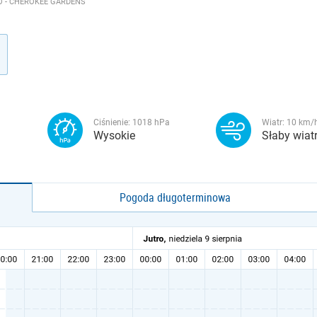
 - CHEROKEE GARDENS
Ciśnienie:
1018
hPa
Wiatr:
10
km/
Wysokie
Słaby wiat
Pogoda długoterminowa