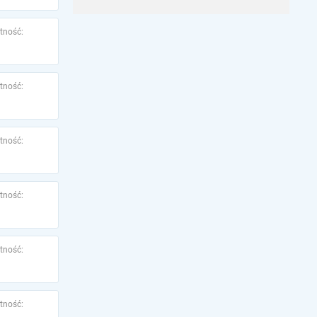
tność:
tność:
tność:
tność:
tność:
tność: