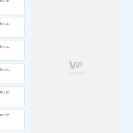
tność:
tność:
tność:
tność:
tność:
tność: