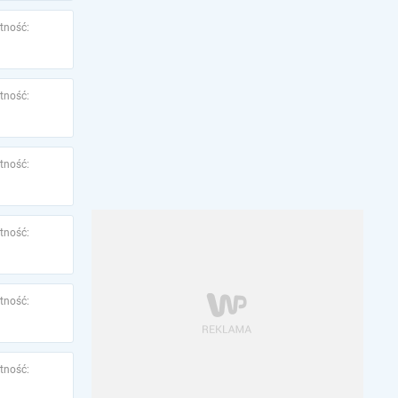
tność:
tność:
tność:
tność:
tność:
tność: