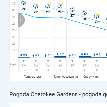
32°
30°
28°
26°
24°
22°
20°
18°
km/h
Temperatura
Temp. odczuwalna
Opady w mm:
Pogoda Cherokee Gardens - pogoda g