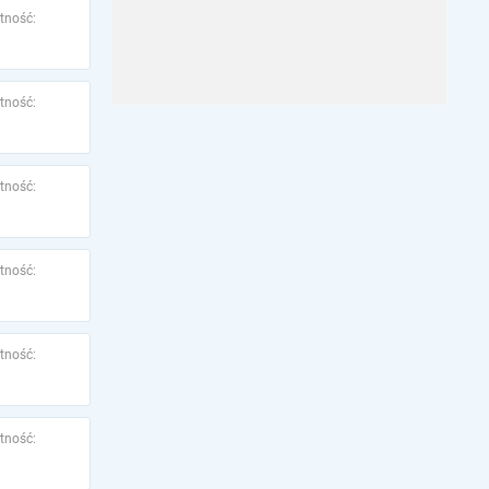
tność:
tność:
tność:
tność:
tność:
tność: