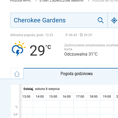
POGODA WP.PL
STANY ZJEDNOCZONE AMERYKI
POGODA NA JUTRO
Aktualna pogoda, godz.
12:22
06:43
20:29
29
Zachmurzenie umiarkowane, możliwe
burze
Odczuwalna 31°C
Pogoda godzinowa
°C
34°