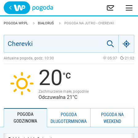
Trwa ładowanie
POLSKA
POGODA WP.PL
BIAŁORUŚ
POGODA NA JUTRO - CHEREVKI
EUROPA
ŚWIAT
Aktualna pogoda, godz.
10:30
05:37
21:02
20
JAKOŚĆ POWIETRZA
Zachmurzenie małe, pogodnie
Odczuwalna 21°C
POGODA
POGODA
POGODA NA
GODZINOWA
DŁUGOTERMINOWA
WEEKEND