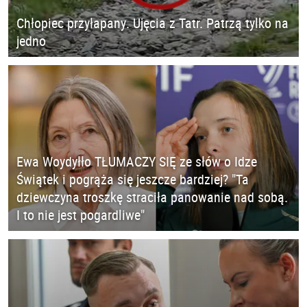
Chłopiec przyłapany. Ujęcia z Tatr. Patrzą tylko na
jedno
Ewa Woydyłło TŁUMACZY SIĘ ze słów o Idze
Świątek i pogrąża się jeszcze bardziej? "Ta
dziewczyna troszkę straciła panowanie nad sobą.
I to nie jest pogardliwe"