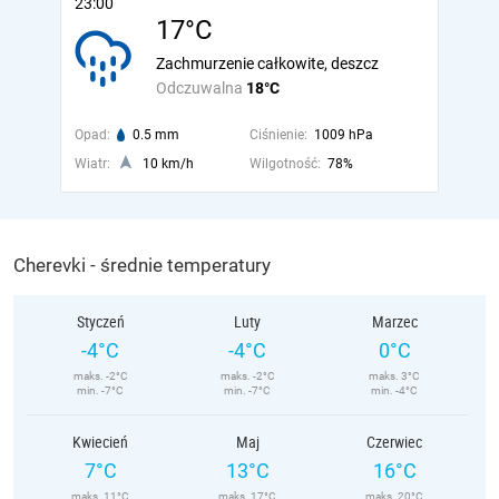
23:00
17°C
Zachmurzenie całkowite, deszcz
Odczuwalna
18°C
Opad:
0.5 mm
Ciśnienie:
1009 hPa
Wiatr:
10 km/h
Wilgotność:
78%
Cherevki - średnie temperatury
Styczeń
Luty
Marzec
-4°C
-4°C
0°C
maks. -2°C
maks. -2°C
maks. 3°C
min. -7°C
min. -7°C
min. -4°C
Kwiecień
Maj
Czerwiec
7°C
13°C
16°C
maks. 11°C
maks. 17°C
maks. 20°C