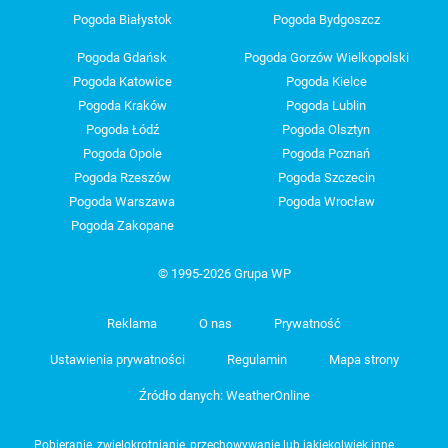
Pogoda Białystok
Pogoda Bydgoszcz
Pogoda Gdańsk
Pogoda Gorzów Wielkopolski
Pogoda Katowice
Pogoda Kielce
Pogoda Kraków
Pogoda Lublin
Pogoda Łódź
Pogoda Olsztyn
Pogoda Opole
Pogoda Poznań
Pogoda Rzeszów
Pogoda Szczecin
Pogoda Warszawa
Pogoda Wrocław
Pogoda Zakopane
© 1995-2026 Grupa WP
Reklama
O nas
Prywatność
Ustawienia prywatności
Regulamin
Mapa strony
Źródło danych: WeatherOnline
Pobieranie, zwielokrotnianie, przechowywanie lub jakiekolwiek inne