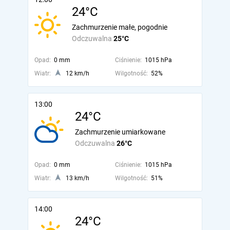
24°C
Zachmurzenie małe, pogodnie
Odczuwalna
25°C
Opad:
0 mm
Ciśnienie:
1015 hPa
Wiatr:
12 km/h
Wilgotność:
52%
13:00
24°C
Zachmurzenie umiarkowane
Odczuwalna
26°C
Opad:
0 mm
Ciśnienie:
1015 hPa
Wiatr:
13 km/h
Wilgotność:
51%
14:00
24°C