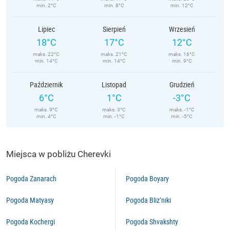
min. 2°C
min. 8°C
min. 12°C
Lipiec
Sierpień
Wrzesień
18°C
17°C
12°C
maks. 22°C
maks. 21°C
maks. 16°C
min. 14°C
min. 14°C
min. 9°C
Październik
Listopad
Grudzień
6°C
1°C
-3°C
maks. 9°C
maks. 3°C
maks. -1°C
min. 4°C
min. -1°C
min. -5°C
Miejsca w pobliżu Cherevki
Pogoda Zanarach
Pogoda Boyary
Pogoda Matyasy
Pogoda Bliz’niki
Pogoda Kochergi
Pogoda Shvakshty