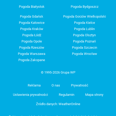
Pogoda Białystok
Pogoda Bydgoszcz
Pogoda Gdańsk
Pogoda Gorzów Wielkopolski
Pogoda Katowice
Pogoda Kielce
Pogoda Kraków
Pogoda Lublin
Pogoda Łódź
Pogoda Olsztyn
Pogoda Opole
Pogoda Poznań
Pogoda Rzeszów
Pogoda Szczecin
Pogoda Warszawa
Pogoda Wrocław
Pogoda Zakopane
© 1995-2026 Grupa WP
Reklama
O nas
Prywatność
Ustawienia prywatności
Regulamin
Mapa strony
Źródło danych: WeatherOnline