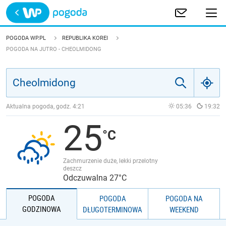
Trwa ładowanie
POLSKA
POGODA WP.PL
REPUBLIKA KOREI
POGODA NA JUTRO - CHEOLMIDONG
EUROPA
ŚWIAT
Aktualna pogoda, godz.
4:21
05:36
19:32
JAKOŚĆ POWIETRZA
25
Zachmurzenie duże, lekki przelotny
deszcz
Odczuwalna 27°C
POGODA
POGODA
POGODA NA
GODZINOWA
DŁUGOTERMINOWA
WEEKEND