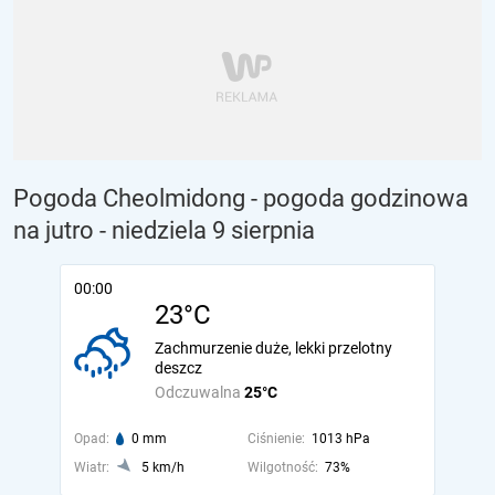
Pogoda Cheolmidong - pogoda godzinowa
na jutro
- niedziela 9 sierpnia
00:00
23°C
Zachmurzenie duże, lekki przelotny
deszcz
Odczuwalna
25°C
Opad:
0 mm
Ciśnienie:
1013 hPa
Wiatr:
5 km/h
Wilgotność:
73%