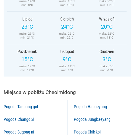
maks. 14°C
maks. 18°C
maks. 22°C
min. 8°C
min. 13°C
min. 17°C
Lipiec
Sierpień
Wrzesień
23°C
24°C
20°C
maks. 25°C
maks. 26°C
maks. 22°C
min. 21°C
min. 22°C
min. 18°C
Październik
Listopad
Grudzień
15°C
9°C
3°C
maks. 17°C
maks. 11°C
maks. 5°C
min. 12°C
min. 6°C
min. -1°C
Miejsca w pobliżu Cheolmidong
Pogoda Taebang-gol
Pogoda Habaeyang
Pogoda Changdŭl
Pogoda Jungbaeyang
Pogoda Sugong-ni
Pogoda Chik-kol