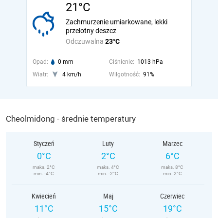
21°C
Zachmurzenie umiarkowane, lekki
przelotny deszcz
Odczuwalna
23°C
Opad:
0 mm
Ciśnienie:
1013 hPa
Wiatr:
4 km/h
Wilgotność:
91%
Cheolmidong - średnie temperatury
Styczeń
Luty
Marzec
0°C
2°C
6°C
maks. 2°C
maks. 4°C
maks. 8°C
min. -4°C
min. -2°C
min. 2°C
Kwiecień
Maj
Czerwiec
11°C
15°C
19°C