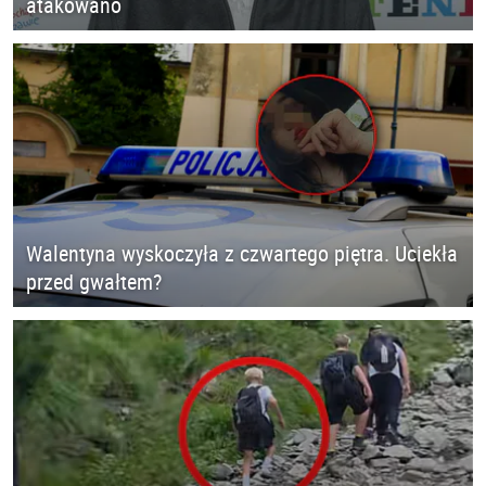
atakowano
Walentyna wyskoczyła z czwartego piętra. Uciekła
przed gwałtem?