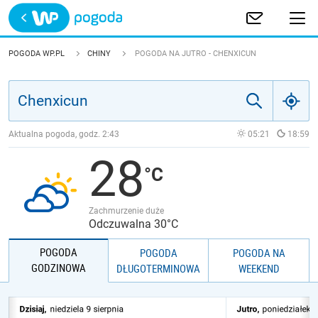
Trwa ładowanie
POLSKA
POGODA WP.PL
CHINY
POGODA NA JUTRO - CHENXICUN
EUROPA
ŚWIAT
Aktualna pogoda, godz.
2:43
05:21
18:59
28
JAKOŚĆ POWIETRZA
Zachmurzenie duże
Odczuwalna 30°C
POGODA
POGODA
POGODA NA
GODZINOWA
DŁUGOTERMINOWA
WEEKEND