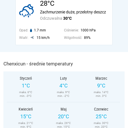
28°C
Zachmurzenie duże, przelotny deszcz
Odczuwalna
30°C
Opad:
1.7 mm
Ciśnienie:
1000 hPa
Wiatr:
15 km/h
Wilgotność:
89%
Chenxicun - średnie temperatury
Styczeń
Luty
Marzec
1°C
4°C
9°C
maks. 6°C
maks. 9°C
maks. 14°C
min. -3°C
min. -2°C
min. 3°C
Kwiecień
Maj
Czerwiec
15°C
20°C
25°C
maks. 21°C
maks. 26°C
maks. 30°C
min. 9°C
min. 15°C
min. 20°C