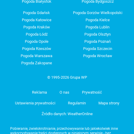
Pogoda Białystok
Pogoda Bydgoszcz
Pogoda Gdańsk
Pogoda Gorzów Wielkopolski
Pogoda Katowice
Pogoda Kielce
Pogoda Kraków
Pogoda Lublin
Pogoda Łódź
Pogoda Olsztyn
Pogoda Opole
Pogoda Poznań
Pogoda Rzeszów
Pogoda Szczecin
Pogoda Warszawa
Pogoda Wrocław
Pogoda Zakopane
© 1995-2026 Grupa WP
Reklama
O nas
Prywatność
Ustawienia prywatności
Regulamin
Mapa strony
Źródło danych: WeatherOnline
Pobieranie, zwielokrotnianie, przechowywanie lub jakiekolwiek inne
wykorzystywanie treści dostępnych w niniejszym serwisie - bez