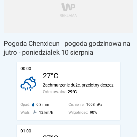
Pogoda Chenxicun - pogoda godzinowa na
jutro
- poniedziałek 10 sierpnia
00:00
27°C
Zachmurzenie duże, przelotny deszcz
Odczuwalna
29°C
Opad:
0.3 mm
Ciśnienie:
1003 hPa
Wiatr:
12 km/h
Wilgotność:
90%
01:00