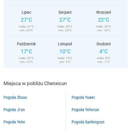
Lipiec
Sierpień
Wrzesień
27°C
27°C
22°C
maks. 31°C
maks. 30°C
maks. 26°C
min. 24°C
min. 23°C
min. 18°C
Październik
Listopad
Grudzień
17°C
10°C
4°C
maks. 22°C
maks. 15°C
maks. 8°C
min. 12°C
min. 5°C
min. -1°C
Miejsca w pobliżu Chenxicun
Pogoda Zhuxu
Pogoda Yuwei
Pogoda Ji’an
Pogoda Yehecun
Pogoda Yehe
Pogoda Sanfengcun