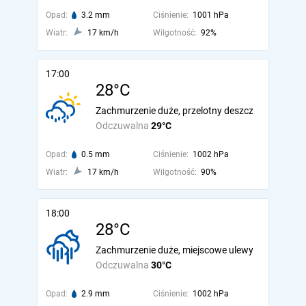
Opad:
3.2 mm
Ciśnienie:
1001 hPa
Wiatr:
17 km/h
Wilgotność:
92%
17:00
28°C
Zachmurzenie duże, przelotny deszcz
Odczuwalna
29°C
Opad:
0.5 mm
Ciśnienie:
1002 hPa
Wiatr:
17 km/h
Wilgotność:
90%
18:00
28°C
Zachmurzenie duże, miejscowe ulewy
Odczuwalna
30°C
Opad:
2.9 mm
Ciśnienie:
1002 hPa